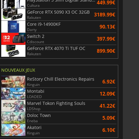
449.99€
Cultura
GeForce RTX 5090 X3 OC 32GB
3189.99€
Rakuten
Core i9-14900KF
90.13€
Darty
Switch 2
397.99€
Cdiscount
GeForce RTX 4070 Ti TUF OC
899.90€
Rakuten
NOUVEAUX JEUX
ReStory Chill Electronics Repairs
6.92€
Kinguin
Montabi
12.09€
LOADED
Marvel Tokon Fighting Souls
41.22€
LDShop
Doloc Town
5.09€
Eneba
Akatori
6.10€
Kinguin