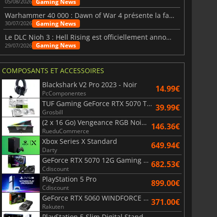
Gaming News
05/08/2026
Warhammer 40 000 : Dawn of War 4 présente la faction des Nécrons
Gaming News
30/07/2026
Le DLC Nioh 3 : Hell Rising est officiellement annoncé
Gaming News
29/07/2026
COMPOSANTS ET ACCESSOIRES
Blackshark V2 Pro 2023 - Noir
14.99€
PcComponentes
TUF Gaming GeForce RTX 5070 Ti OC White Edition 16GB
39.99€
Grosbill
(2 x 16 Go) Vengeance RGB Noir AMD Expo 6000 MHz - CAS 30
146.36€
RueduCommerce
Xbox Series X Standard
649.94€
Darty
GeForce RTX 5070 12G Gaming Trio OC Black
682.53€
Cdiscount
PlayStation 5 Pro
899.00€
Cdiscount
GeForce RTX 5060 WINDFORCE OC 8G
371.00€
Rakuten
PlayStation 5 Slim Digital Standard