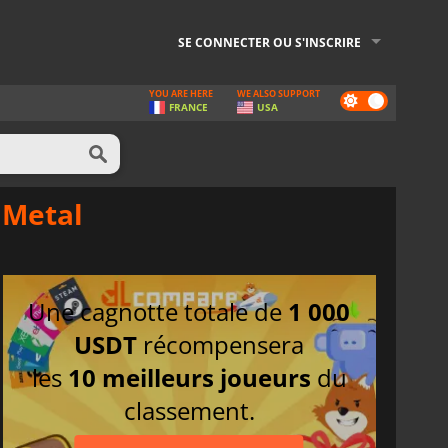
SE CONNECTER OU S'INSCRIRE
YOU ARE HERE
WE ALSO SUPPORT
Dark
FRANCE
USA
mode
 Metal
Une cagnotte totale de
1 000
USDT
récompensera
les
10 meilleurs joueurs
du
classement.