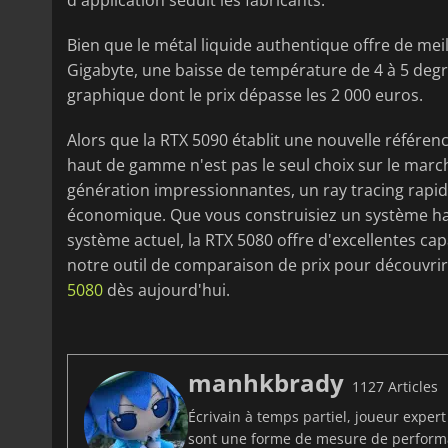
d'application séduit les fabricants.
Bien que le métal liquide authentique offre de me
Gigabyte, une baisse de température de 4 à 5 degrés
graphique dont le prix dépasse les 2 000 euros.
Alors que la RTX 5090 établit une nouvelle référe
haut de gamme n'est pas le seul choix sur le march
génération impressionnantes, un ray tracing rapide
économique. Que vous construisiez un système ha
système actuel, la RTX 5080 offre d'excellentes capa
notre outil de comparaison de prix pour découvrir 
5080
dès aujourd'hui.
manhkbrady
1127 Articles
Écrivain à temps partiel, joueur exper
sont une forme de mesure de perfor