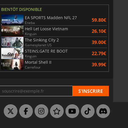
BIENTÔT DISPONIBLE
EA SPORTS Madden NFL 27
59.80€
Eneba
Hell Let Loose Vietnam
26.10€
Kinguin
The Sinking City 2
39.00€
Gamesplanet US
STEINS;GATE RE BOOT
22.79€
Kinguin
Mortal Shell II
39.99€
Carrefour