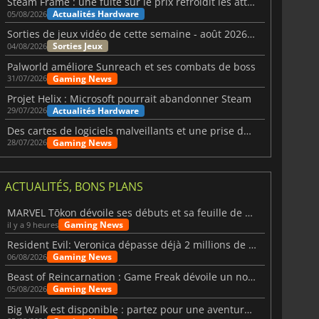
Steam Frame : une fuite sur le prix refroidit les attentes VR
Actualités Hardware
05/08/2026
Sorties de jeux vidéo de cette semaine - août 2026 (semaine 32)
Sorties Jeux
04/08/2026
Palworld améliore Sunreach et ses combats de boss
Gaming News
31/07/2026
Projet Helix : Microsoft pourrait abandonner Steam
Actualités Hardware
29/07/2026
Des cartes de logiciels malveillants et une prise de contrôle de Discord ont touché Meccha Chameleon
Gaming News
28/07/2026
ACTUALITÉS, BONS PLANS
MARVEL Tōkon dévoile ses débuts et sa feuille de route
Gaming News
il y a 9 heures
Resident Evil: Veronica dépasse déjà 2 millions de wishlists
Gaming News
06/08/2026
Beast of Reincarnation : Game Freak dévoile un nouveau pari
Gaming News
05/08/2026
Big Walk est disponible : partez pour une aventure entre amis