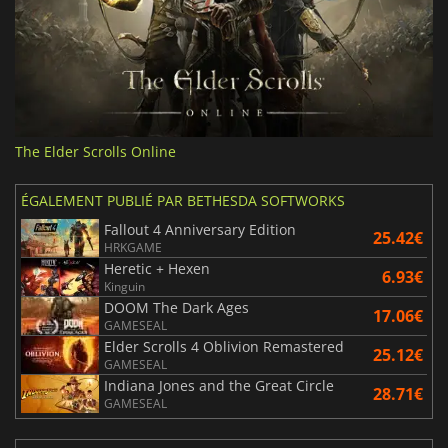
The Elder Scrolls Online
ÉGALEMENT PUBLIÉ PAR BETHESDA SOFTWORKS
Fallout 4 Anniversary Edition
25.42€
HRKGAME
Heretic + Hexen
6.93€
Kinguin
DOOM The Dark Ages
17.06€
GAMESEAL
Elder Scrolls 4 Oblivion Remastered
25.12€
GAMESEAL
Indiana Jones and the Great Circle
28.71€
GAMESEAL