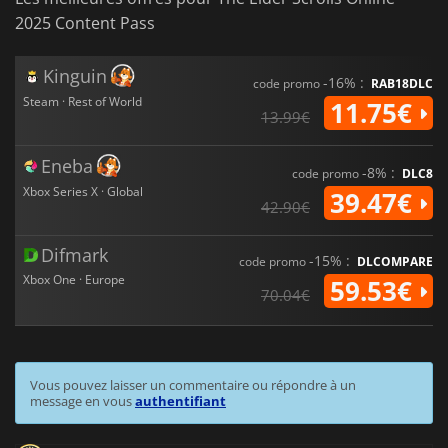
2025 Content Pass
Kinguin
-16% :
code promo
RAB18DLC
Steam · Rest of World
11.75€
13.99€
Eneba
-8% :
code promo
DLC8
Xbox Series X · Global
39.47€
42.90€
Difmark
-15% :
code promo
DLCOMPARE
Xbox One · Europe
59.53€
70.04€
Vous pouvez laisser un commentaire ou répondre à un
message en vous
authentifiant