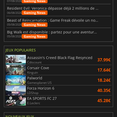
Gaming News
07/08/2026
Resident Evil: Veronica dépasse déjà 2 millions de wishlists
Gaming News
06/08/2026
Beast of Reincarnation : Game Freak dévoile un nouveau pari
Gaming News
05/08/2026
Big Walk est disponible : partez pour une aventure entre amis
Gaming News
05/08/2026
JEUX POPULAIRES
Assassin's Creed Black Flag Resynced
37.99€
Cdiscount
Corsair Cove
17.64€
Kinguin
Palworld
18.24€
Gamesplanet US
Forza Horizon 6
40.35€
LDShop
EA SPORTS FC 27
45.28€
E.Leclerc
NOUVEAUX JEUX