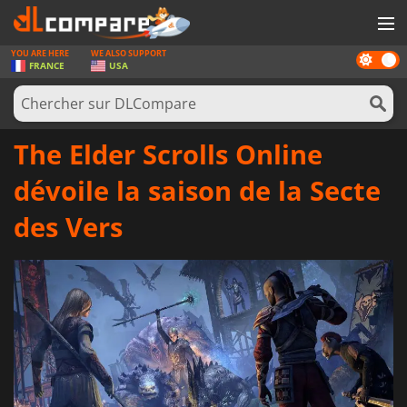
YOU ARE HERE
WE ALSO SUPPORT
Dark
JEUX
FRANCE
USA
mode
CARTES PRÉPAYÉES
LOGICIELS
The Elder Scrolls Online
CONCOURS
dévoile la saison de la Secte
MATÉRIEL
des Vers
NEWS
SE CONNECTER OU S'INSCRIRE