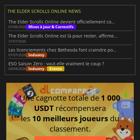
THE ELDER SCROLLS ONLINE NEWS
The Elder Scrolls Online devient officiellement compatible avec Steam Deck
Mises à jour & Correctifs
07/08/2026
The Elder Scrolls Online est là pour rester, affirme Nick Giacomini
31/07/2026
Les licenciements chez Bethesda font craindre pour ses jeux à venir
Industry
07/07/2026
ESO Saison Zéro : vaut-elle vraiment le coup ?
Industry
Events
03/04/2026
Une cagnotte totale de
1 000
USDT
récompensera
les
10 meilleurs joueurs
du
classement.