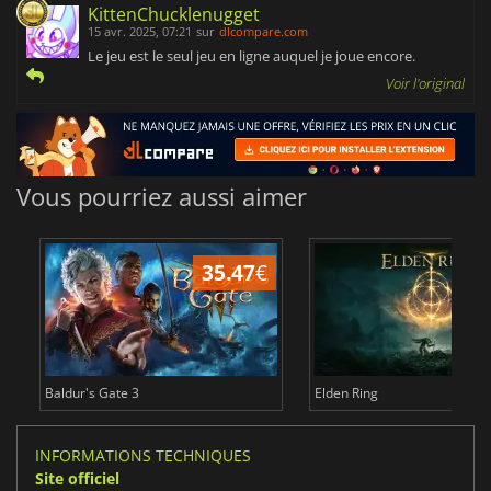
KittenChucklenugget
15 avr. 2025, 07:21
sur
dlcompare.com
Le jeu est le seul jeu en ligne auquel je joue encore.
Voir l'original
Vous pourriez aussi aimer
35.47
€
2
Baldur's Gate 3
Elden Ring
INFORMATIONS TECHNIQUES
Site officiel