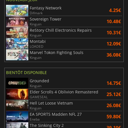
Fantasy Network
4.25€
Difmark
Sovereign Tower
10.48€
Kinguin
ReStory Chill Electronics Repairs
10.31€
Kinguin
Montabi
12.09€
LOADED
Marvel Tokon Fighting Souls
36.08€
Kinguin
BIENTÔT DISPONIBLE
Grounded
14.75€
Kinguin
Elder Scrolls 4 Oblivion Remastered
25.12€
GAMESEAL
Hell Let Loose Vietnam
26.08€
Kinguin
EA SPORTS Madden NFL 27
59.80€
Eneba
The Sinking City 2
39.10€