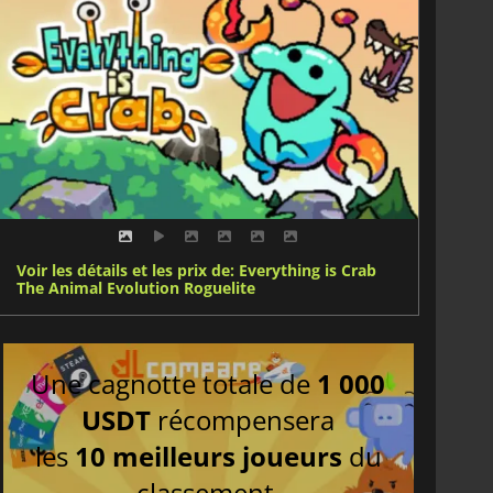
Voir les détails et les prix de: Everything is Crab
The Animal Evolution Roguelite
Une cagnotte totale de
1 000
USDT
récompensera
les
10 meilleurs joueurs
du
classement.