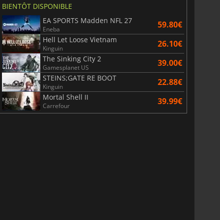
BIENTÔT DISPONIBLE
EA SPORTS Madden NFL 27
59.80€
Eneba
Hell Let Loose Vietnam
26.10€
Kinguin
The Sinking City 2
39.00€
Gamesplanet US
STEINS;GATE RE BOOT
22.88€
Kinguin
Mortal Shell II
39.99€
Carrefour