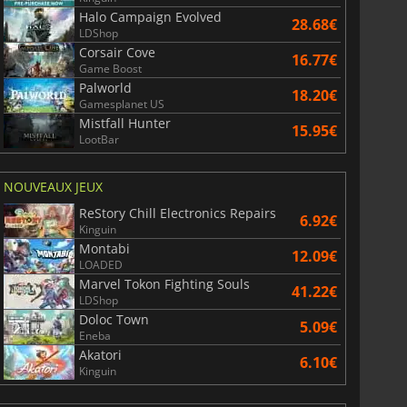
Halo Campaign Evolved
28.68€
LDShop
Corsair Cove
16.77€
Game Boost
Palworld
18.20€
Gamesplanet US
Mistfall Hunter
15.95€
LootBar
NOUVEAUX JEUX
ReStory Chill Electronics Repairs
6.92€
Kinguin
Montabi
12.09€
LOADED
Marvel Tokon Fighting Souls
41.22€
LDShop
Doloc Town
5.09€
Eneba
Akatori
6.10€
Kinguin