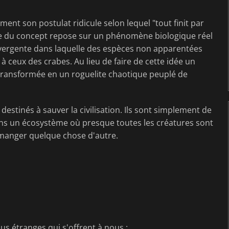
lement son postulat ridicule selon lequel "tout finit par
ble du concept repose sur un phénomène biologique réel
vergente dans laquelle des espèces non apparentées
 ceux des crabes. Au lieu de faire de cette idée un
t transformée en un roguelite chaotique peuplé de
estinés à sauver la civilisation. Ils sont simplement de
ns un écosystème où presque toutes les créatures sont
 manger quelque chose d'autre.
s étranges qui s'offrent à nous :