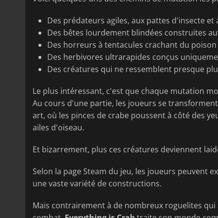
Des prédateurs agiles, aux pattes d'insecte et 
Des bêtes lourdement blindées construites au
Des horreurs à tentacules crachant du poison e
Des herbivores ultrarapides conçus uniquement 
Des créatures qui ne ressemblent presque plus
Le plus intéressant, c'est que chaque mutation mo
Au cours d'une partie, les joueurs se transformen
art, où les pinces de crabe poussent à côté des y
ailes d'oiseau.
Et bizarrement, plus ces créatures deviennent laides
Selon la page Steam du jeu, les joueurs peuvent exp
une vaste variété de constructions.
Mais contrairement à de nombreux roguelites qui s
combat,
Everything is Crab
traite son monde comm