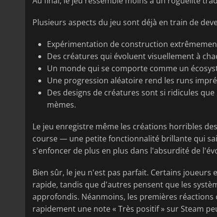
Au final, le jeu ressemble moins à un roguelite tra
Plusieurs aspects du jeu sont déjà en train de dev
Expérimentation de construction extrêmement 
Des créatures qui évoluent visuellement à cha
Un monde qui se comporte comme un écosyst
Une progression aléatoire rend les runs imprév
Des designs de créatures sont si ridicules qu
mèmes.
Le jeu enregistre même les créations horribles de
course — une petite fonctionnalité brillante qui sai
s'enfoncer de plus en plus dans l'absurdité de l'év
Bien sûr, le jeu n'est pas parfait. Certains joueurs
rapide, tandis que d'autres pensent que les systè
approfondis. Néanmoins, les premières réactions 
rapidement une note « Très positif » sur Steam peu