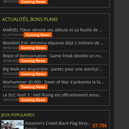
Gaming News
28/07/2026
ACTUALITÉS, BONS PLANS
MARVEL Tōkon dévoile ses débuts et sa feuille de route
Gaming News
il y a 8 heures
Resident Evil: Veronica dépasse déjà 2 millions de wishlists
Gaming News
06/08/2026
Beast of Reincarnation : Game Freak dévoile un nouveau pari
Gaming News
05/08/2026
Big Walk est disponible : partez pour une aventure entre amis
Gaming News
05/08/2026
Warhammer 40 000 : Dawn of War 4 présente la faction des Nécrons
Gaming News
30/07/2026
Le DLC Nioh 3 : Hell Rising est officiellement annoncé
Gaming News
29/07/2026
JEUX POPULAIRES
Assassin's Creed Black Flag Resynced
37.75€
Kinguin