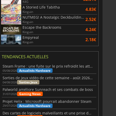
K4G
A Storied Life Tabitha
4.83€
Kinguin
NUTMEG! A Nostalgic Deckbuilding Football Manager
2.52€
Kinguin
Escape the Backrooms
4.24€
Kinguin
Empyreal
2.18€
Kinguin
TENDANCES ACTUELLES
Steam Frame : une fuite sur le prix refroidit les attentes VR
Actualités Hardware
05/08/2026
Sorties de jeux vidéo de cette semaine - août 2026 (semaine 32)
Sorties Jeux
04/08/2026
Palworld améliore Sunreach et ses combats de boss
Gaming News
31/07/2026
Projet Helix : Microsoft pourrait abandonner Steam
Actualités Hardware
29/07/2026
Des cartes de logiciels malveillants et une prise de contrôle de Discord ont touché Meccha Chameleon