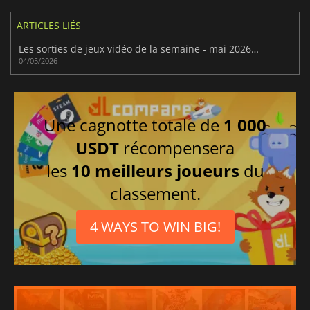
ARTICLES LIÉS
Les sorties de jeux vidéo de la semaine - mai 2026 (semaine 19)
04/05/2026
Une cagnotte totale de
1 000
USDT
récompensera
les
10 meilleurs joueurs
du
classement.
4 WAYS TO WIN BIG!