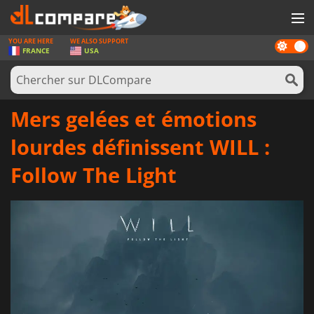
YOU ARE HERE
WE ALSO SUPPORT
Dark
JEUX
FRANCE
USA
mode
CARTES PRÉPAYÉES
LOGICIELS
Mers gelées et émotions
CONCOURS
lourdes définissent WILL :
MATÉRIEL
Follow The Light
NEWS
SE CONNECTER OU S'INSCRIRE