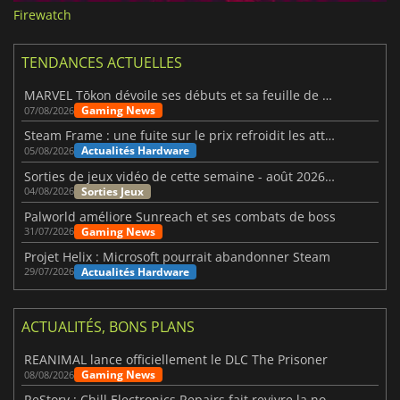
Firewatch
TENDANCES ACTUELLES
MARVEL Tōkon dévoile ses débuts et sa feuille de route
Gaming News
07/08/2026
Steam Frame : une fuite sur le prix refroidit les attentes VR
Actualités Hardware
05/08/2026
Sorties de jeux vidéo de cette semaine - août 2026 (semaine 32)
Sorties Jeux
04/08/2026
Palworld améliore Sunreach et ses combats de boss
Gaming News
31/07/2026
Projet Helix : Microsoft pourrait abandonner Steam
Actualités Hardware
29/07/2026
ACTUALITÉS, BONS PLANS
REANIMAL lance officiellement le DLC The Prisoner
Gaming News
08/08/2026
ReStory : Chill Electronics Repairs fait revivre la nostalgie des années 2000