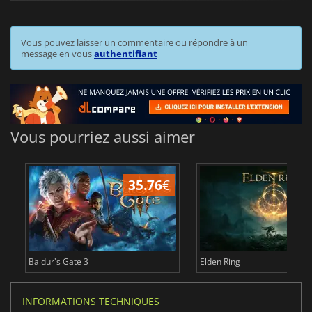
Vous pouvez laisser un commentaire ou répondre à un
message en vous
authentifiant
Vous pourriez aussi aimer
35.76
€
2
Baldur's Gate 3
Elden Ring
INFORMATIONS TECHNIQUES