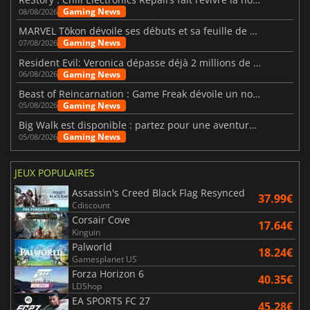
Gaming News
08/08/2026
MARVEL Tōkon dévoile ses débuts et sa feuille de route
Gaming News
07/08/2026
Resident Evil: Veronica dépasse déjà 2 millions de wishlists
Gaming News
06/08/2026
Beast of Reincarnation : Game Freak dévoile un nouveau pari
Gaming News
05/08/2026
Big Walk est disponible : partez pour une aventure entre amis
Gaming News
05/08/2026
JEUX POPULAIRES
Assassin's Creed Black Flag Resynced
37.99€
Cdiscount
Corsair Cove
17.64€
Kinguin
Palworld
18.24€
Gamesplanet US
Forza Horizon 6
40.35€
LDShop
EA SPORTS FC 27
45.28€