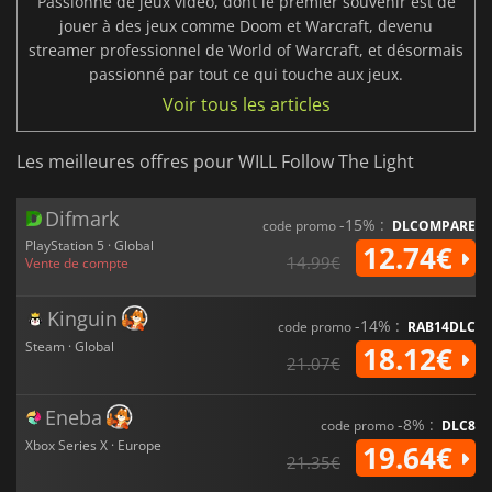
Passionné de jeux vidéo, dont le premier souvenir est de
jouer à des jeux comme Doom et Warcraft, devenu
streamer professionnel de World of Warcraft, et désormais
passionné par tout ce qui touche aux jeux.
Voir tous les articles
Les meilleures offres pour WILL Follow The Light
Difmark
-15% :
code promo
DLCOMPARE
PlayStation 5 · Global
12.74€
14.99€
Vente de compte
Kinguin
-14% :
code promo
RAB14DLC
Steam · Global
18.12€
21.07€
Eneba
-8% :
code promo
DLC8
Xbox Series X · Europe
19.64€
21.35€