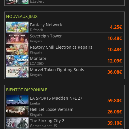
E.Leclerc
NOUVEAUX JEUX
Fantasy Network
4.25€
Difmark
Sovereign Tower
10.48€
Kinguin
ReStory Chill Electronics Repairs
10.48€
Kinguin
Montabi
12.09€
LOADED
Marvel Tokon Fighting Souls
36.08€
Kinguin
BIENTÔT DISPONIBLE
EA SPORTS Madden NFL 27
59.80€
Eneba
Hell Let Loose Vietnam
26.08€
Kinguin
The Sinking City 2
39.10€
Gamesplanet US