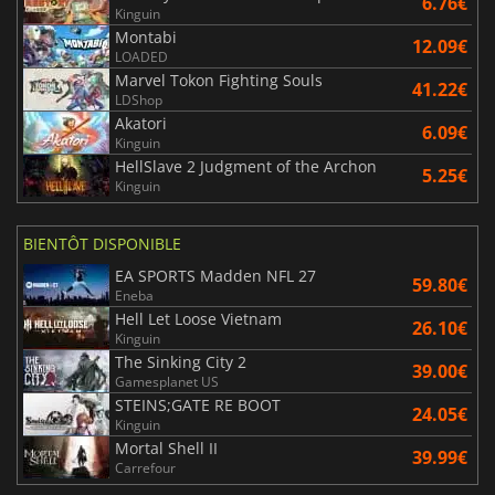
6.76€
Kinguin
Montabi
12.09€
LOADED
Marvel Tokon Fighting Souls
41.22€
LDShop
Akatori
6.09€
Kinguin
HellSlave 2 Judgment of the Archon
5.25€
Kinguin
BIENTÔT DISPONIBLE
EA SPORTS Madden NFL 27
59.80€
Eneba
Hell Let Loose Vietnam
26.10€
Kinguin
The Sinking City 2
39.00€
Gamesplanet US
STEINS;GATE RE BOOT
24.05€
Kinguin
Mortal Shell II
39.99€
Carrefour