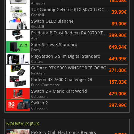
184.08€
Amazon
TUF Gaming GeForce RTX 5070 Ti OC White Edition 16GB
39.99€
Grosbill
Switch OLED Blanche
89.00€
Grosbill
Predator BiFrost Radeon RX 9070 XT OC 16 Go
399.90€
Acer
Xbox Series X Standard
649.94€
Darty
PlayStation 5 Slim Digital Standard
449.99€
Cultura
GeForce RTX 5060 WINDFORCE OC 8G
371.00€
Rakuten
Radeon RX 7600 Challenger OC
157.03€
RueduCommerce
Switch 2 + Mario Kart World
429.00€
Cdiscount
Switch 2
397.99€
Cdiscount
NOUVEAUX JEUX
ReStory Chill Electronics Repairs