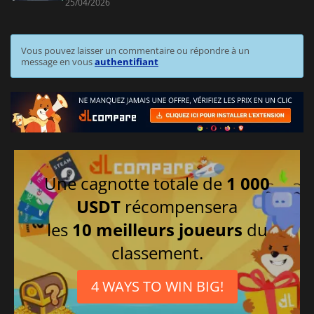
25/04/2026
Vous pouvez laisser un commentaire ou répondre à un
message en vous
authentifiant
Une cagnotte totale de
1 000
USDT
récompensera
les
10 meilleurs joueurs
du
classement.
4 WAYS TO WIN BIG!