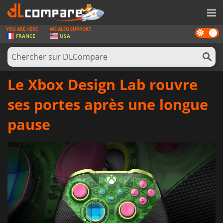
YOU ARE HERE
WE ALSO SUPPORT
Dark
JEUX
FRANCE
USA
mode
CARTES PRÉPAYÉES
LOGICIELS
Le Xbox Design Lab rouvre
CONCOURS
ses portes après une longue
MATÉRIEL
pause
NEWS
SE CONNECTER OU S'INSCRIRE