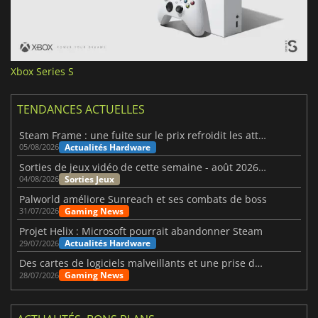
Xbox Series S
TENDANCES ACTUELLES
Steam Frame : une fuite sur le prix refroidit les attentes VR
Actualités Hardware
05/08/2026
Sorties de jeux vidéo de cette semaine - août 2026 (semaine 32)
Sorties Jeux
04/08/2026
Palworld améliore Sunreach et ses combats de boss
Gaming News
31/07/2026
Projet Helix : Microsoft pourrait abandonner Steam
Actualités Hardware
29/07/2026
Des cartes de logiciels malveillants et une prise de contrôle de Discord ont touché Meccha Chameleon
Gaming News
28/07/2026