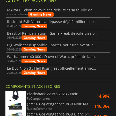
ACTUALITÉS, BONS PLANS
MARVEL Tōkon dévoile ses débuts et sa feuille de route
Gaming News
il y a une heure
Resident Evil: Veronica dépasse déjà 2 millions de wishlists
Gaming News
06/08/2026
Beast of Reincarnation : Game Freak dévoile un nouveau pari
Gaming News
05/08/2026
Big Walk est disponible : partez pour une aventure entre amis
Gaming News
05/08/2026
Warhammer 40 000 : Dawn of War 4 présente la faction des Nécrons
Gaming News
30/07/2026
Le DLC Nioh 3 : Hell Rising est officiellement annoncé
Gaming News
29/07/2026
COMPOSANTS ET ACCESSOIRES
Blackshark V2 Pro 2023 - Noir
14.99€
PcComponentes
(2 x 16 Go) Vengeance RGB Noir AMD Expo 6000 MHz - CAS 30
146.36€
RueduCommerce
(2 x 16 Go) Vengeance RGB Blanc 6400 MHz - CAS 32