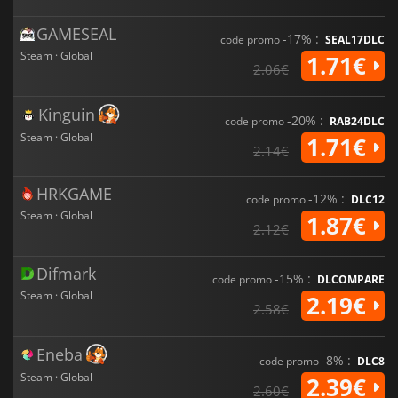
GAMESEAL
-17% :
code promo
SEAL17DLC
Steam · Global
1.71€
2.06€
Kinguin
-20% :
code promo
RAB24DLC
Steam · Global
1.71€
2.14€
HRKGAME
-12% :
code promo
DLC12
Steam · Global
1.87€
2.12€
Difmark
-15% :
code promo
DLCOMPARE
Steam · Global
2.19€
2.58€
Eneba
-8% :
code promo
DLC8
Steam · Global
2.39€
2.60€