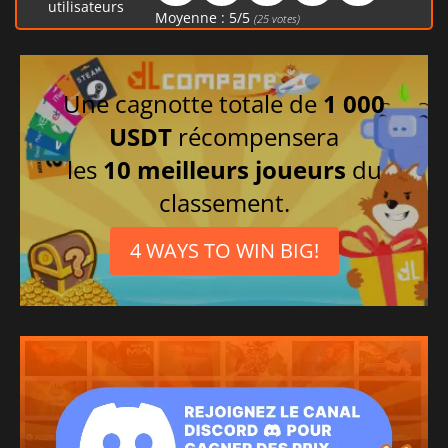
Italien
utilisateurs
Moyenne :
5
/
5
(
25
votes)
Tchèque
Une cagnotte totale de
1 000
USDT
récompensera
les
10 meilleurs joueurs
du
classement.
4 WAYS TO WIN BIG!