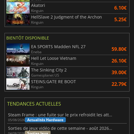
Akatori
6.10€
Kinguin
HellSlave 2 Judgment of the Archon
5.25€
Kinguin
BIENTÔT DISPONIBLE
EA SPORTS Madden NFL 27
59.80€
Eneba
Hell Let Loose Vietnam
26.10€
Kinguin
The Sinking City 2
39.00€
Gamesplanet US
STEINS;GATE RE BOOT
22.79€
Kinguin
TENDANCES ACTUELLES
Steam Frame : une fuite sur le prix refroidit les attentes VR
Actualités Hardware
05/08/2026
Sorties de jeux vidéo de cette semaine - août 2026 (semaine 32)
Sorties Jeux
04/08/2026