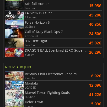
Mistfall Hunter
15.95€
LootBar
EA SPORTS FC 27
45.28€
E.Leclerc
Forza Horizon 6
40.35€
LDShop
Call of Duty Black Ops 7
24.50€
Cdiscount
007 First Light
45.02€
LootBar
DRAGON BALL Sparking! ZERO Super Limit Breaking NEO
26.29€
Yuplay
NOUVEAUX JEUX
ReStory Chill Electronics Repairs
6.92€
Kinguin
Montabi
12.09€
LOADED
Marvel Tokon Fighting Souls
41.22€
LDShop
Doloc Town
5.09€
Eneba