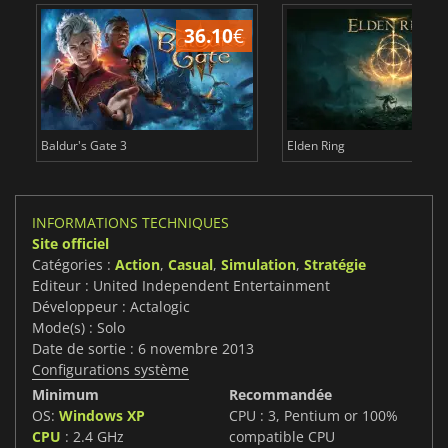
36.10
€
2
Baldur's Gate 3
Elden Ring
INFORMATIONS TECHNIQUES
Site officiel
Catégories :
Action
,
Casual
,
Simulation
,
Stratégie
Editeur : United Independent Entertainment
Développeur : Actalogic
Mode(s) : Solo
Date de sortie : 6 novembre 2013
Configurations système
Minimum
Recommandée
OS:
Windows XP
CPU : 3, Pentium or 100%
CPU
: 2.4 GHz
compatible CPU