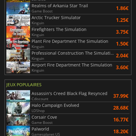
Realms of Arkania Star Trail
1.86€
Game Boost
Arctic Trucker Simulator
1.25€
Kinguin
Firefighters The Simulation
3.75€
Kinguin
Plant Fire Department The Simulation
1.50€
Kinguin
Professional Construction The Simulation
2.04€
Kinguin
Airport Fire Department The Simulation
3.60€
Kinguin
JEUX POPULAIRES
Assassin's Creed Black Flag Resynced
37.99€
Cdiscount
Halo Campaign Evolved
28.68€
LDShop
Corsair Cove
16.77€
Game Boost
Palworld
18.20€
Gamesplanet US