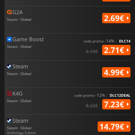
G2A
2.69€
Steam · Global
Game Boost
-14% :
code promo
DLC14
Steam · Global
2.71€
3.15€
Steam
4.99€
Steam · Global
K4G
-12% :
code promo
DLC12DEAL
Steam · Global
7.23€
8.22€
Steam
14.79€
Steam · Global
Anthology Edition