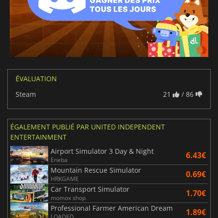
ÉVALUATION
Steam
21
/ 86
ÉGALEMENT PUBLIÉ PAR UNITED INDEPENDENT
ENTERTAINMENT
Airport Simulator 3 Day & Night
6.43€
Eneba
Mountain Rescue Simulator
0.69€
HRKGAME
Car Transport Simulator
1.70€
momox shop
Professional Farmer American Dream
1.89€
LOADED