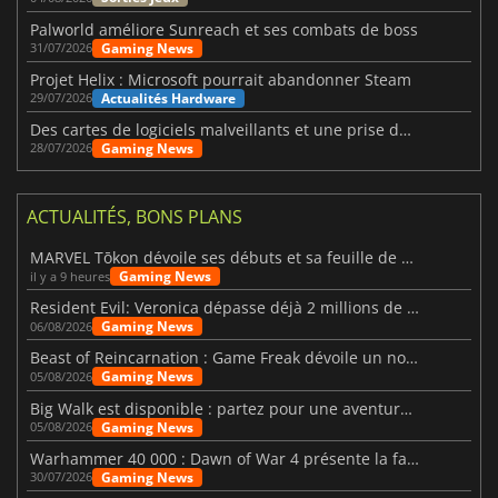
Palworld améliore Sunreach et ses combats de boss
Gaming News
31/07/2026
Projet Helix : Microsoft pourrait abandonner Steam
Actualités Hardware
29/07/2026
Des cartes de logiciels malveillants et une prise de contrôle de Discord ont touché Meccha Chameleon
Gaming News
28/07/2026
ACTUALITÉS, BONS PLANS
MARVEL Tōkon dévoile ses débuts et sa feuille de route
Gaming News
il y a 9 heures
Resident Evil: Veronica dépasse déjà 2 millions de wishlists
Gaming News
06/08/2026
Beast of Reincarnation : Game Freak dévoile un nouveau pari
Gaming News
05/08/2026
Big Walk est disponible : partez pour une aventure entre amis
Gaming News
05/08/2026
Warhammer 40 000 : Dawn of War 4 présente la faction des Nécrons
Gaming News
30/07/2026