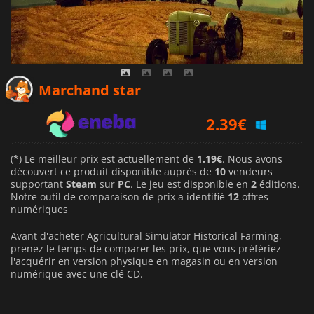
1.71
€
Marchand star
2.39
€
1.19
€
(*) Le meilleur prix est actuellement de
1.19€
. Nous avons
découvert ce produit disponible auprès de
10
vendeurs
supportant
Steam
sur
PC
. Le jeu est disponible en
2
éditions.
Notre outil de comparaison de prix a identifié
12
offres
numériques
Avant d'acheter Agricultural Simulator Historical Farming,
prenez le temps de comparer les prix, que vous préfériez
l'acquérir en version physique en magasin ou en version
numérique avec une clé CD.