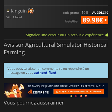
Kinguin
-10% :
code promo
AUGDLC10
Gift · Global
89.98€
99.98€
Signaler une erreur ou un retour d'expérience
Avis sur Agricultural Simulator Historical
Farming
Vous pouvez laisser un commentaire ou répondre à un
message en vous
authentifiant
Vous pourriez aussi aimer