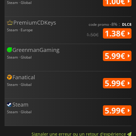
1.00€
Steam · Global
PremiumCDKeys
-8% :
code promo
DLC8
Steam · Europe
1.38€
1.50€
GreenmanGaming
5.99€
Steam · Global
Fanatical
5.99€
Steam · Global
Steam
5.99€
Steam · Global
Signaler une erreur ou un retour d'expérience