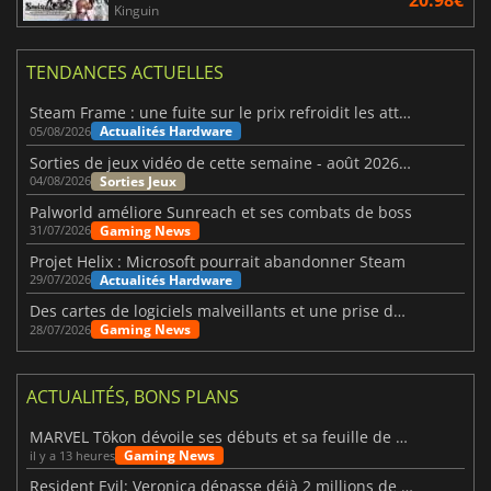
20.98€
Kinguin
TENDANCES ACTUELLES
Steam Frame : une fuite sur le prix refroidit les attentes VR
Actualités Hardware
05/08/2026
Sorties de jeux vidéo de cette semaine - août 2026 (semaine 32)
Sorties Jeux
04/08/2026
Palworld améliore Sunreach et ses combats de boss
Gaming News
31/07/2026
Projet Helix : Microsoft pourrait abandonner Steam
Actualités Hardware
29/07/2026
Des cartes de logiciels malveillants et une prise de contrôle de Discord ont touché Meccha Chameleon
Gaming News
28/07/2026
ACTUALITÉS, BONS PLANS
MARVEL Tōkon dévoile ses débuts et sa feuille de route
Gaming News
il y a 13 heures
Resident Evil: Veronica dépasse déjà 2 millions de wishlists