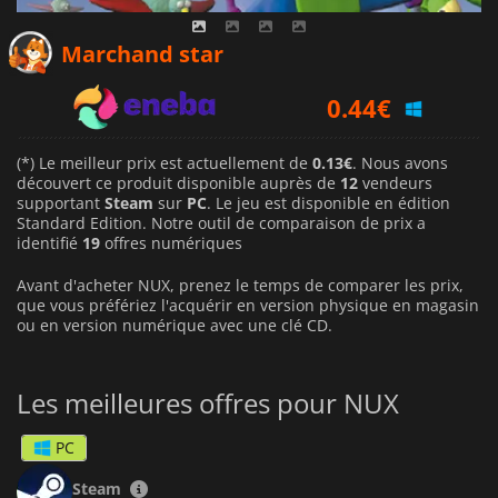
0.14
€
Marchand star
0.44
€
0.13
€
(*) Le meilleur prix est actuellement de
0.13€
. Nous avons
découvert ce produit disponible auprès de
12
vendeurs
supportant
Steam
sur
PC
. Le jeu est disponible en édition
Standard Edition. Notre outil de comparaison de prix a
identifié
19
offres numériques
Avant d'acheter NUX, prenez le temps de comparer les prix,
que vous préfériez l'acquérir en version physique en magasin
ou en version numérique avec une clé CD.
Les meilleures offres pour NUX
PC
Steam