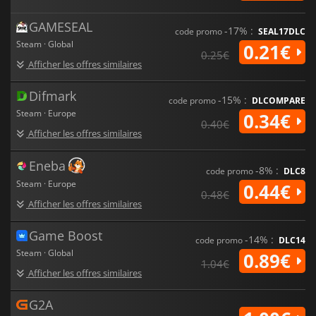
GAMESEAL
-17% :
code promo
SEAL17DLC
Steam · Global
0.21€
0.25€
Afficher les offres similaires
Difmark
-15% :
code promo
DLCOMPARE
Steam · Europe
0.34€
0.40€
Afficher les offres similaires
Eneba
-8% :
code promo
DLC8
Steam · Europe
0.44€
0.48€
Afficher les offres similaires
Game Boost
-14% :
code promo
DLC14
Steam · Global
0.89€
1.04€
Afficher les offres similaires
G2A