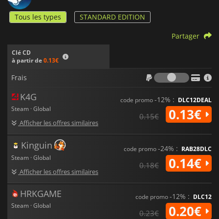
Tous les types
STANDARD EDITION
Partager
Clé CD
à partir de
0.13€
Frais
Frais
K4G
-12% :
code promo
DLC12DEAL
Steam · Global
0.13€
0.15€
Afficher les offres similaires
Kinguin
-24% :
code promo
RAB28DLC
Steam · Global
0.14€
0.18€
Afficher les offres similaires
HRKGAME
-12% :
code promo
DLC12
Steam · Global
0.20€
0.23€