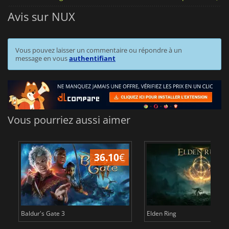
Avis sur NUX
Vous pouvez laisser un commentaire ou répondre à un
message en vous
authentifiant
Vous pourriez aussi aimer
36.10
€
2
Baldur's Gate 3
Elden Ring