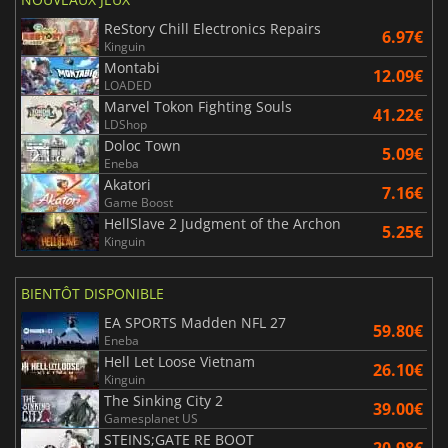
ReStory Chill Electronics Repairs
6.97€
Kinguin
Montabi
12.09€
LOADED
Marvel Tokon Fighting Souls
41.22€
LDShop
Doloc Town
5.09€
Eneba
Akatori
7.16€
Game Boost
HellSlave 2 Judgment of the Archon
5.25€
Kinguin
BIENTÔT DISPONIBLE
EA SPORTS Madden NFL 27
59.80€
Eneba
Hell Let Loose Vietnam
26.10€
Kinguin
The Sinking City 2
39.00€
Gamesplanet US
STEINS;GATE RE BOOT