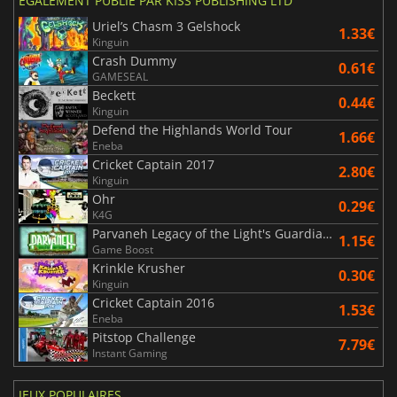
ÉGALEMENT PUBLIÉ PAR KISS PUBLISHING LTD
Uriel’s Chasm 3 Gelshock
1.33€
Kinguin
Crash Dummy
0.61€
GAMESEAL
Beckett
0.44€
Kinguin
Defend the Highlands World Tour
1.66€
Eneba
Cricket Captain 2017
2.80€
Kinguin
Ohr
0.29€
K4G
Parvaneh Legacy of the Light's Guardians
1.15€
Game Boost
Krinkle Krusher
0.30€
Kinguin
Cricket Captain 2016
1.53€
Eneba
Pitstop Challenge
7.79€
Instant Gaming
JEUX POPULAIRES