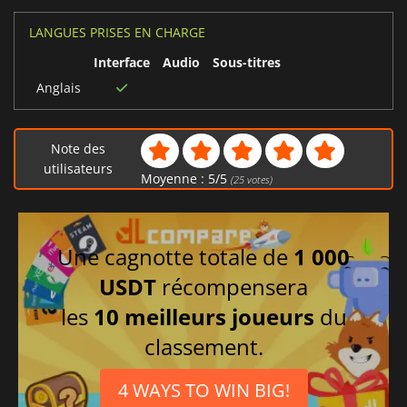
LANGUES PRISES EN CHARGE
Interface
Audio
Sous-titres
Anglais
Note des
utilisateurs
Moyenne :
5
/
5
(
25
votes)
Une cagnotte totale de
1 000
USDT
récompensera
les
10 meilleurs joueurs
du
classement.
4 WAYS TO WIN BIG!