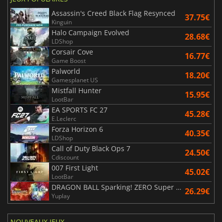
Assassin's Creed Black Flag Resynced
37.75€
Kinguin
Halo Campaign Evolved
28.68€
LDShop
Corsair Cove
16.77€
Game Boost
Palworld
18.20€
Gamesplanet US
Mistfall Hunter
15.95€
LootBar
EA SPORTS FC 27
45.28€
E.Leclerc
Forza Horizon 6
40.35€
LDShop
Call of Duty Black Ops 7
24.50€
Cdiscount
007 First Light
45.02€
LootBar
DRAGON BALL Sparking! ZERO Super Limit Breaking NEO
26.29€
Yuplay
NOUVEAUX JEUX