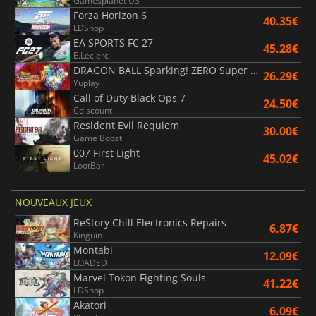
Gamesplanet US
Forza Horizon 6
40.35€
LDShop
EA SPORTS FC 27
45.28€
E.Leclerc
DRAGON BALL Sparking! ZERO Super Limit Breaking NEO
26.29€
Yuplay
Call of Duty Black Ops 7
24.50€
Cdiscount
Resident Evil Requiem
30.00€
Game Boost
007 First Light
45.02€
LootBar
NOUVEAUX JEUX
ReStory Chill Electronics Repairs
6.87€
Kinguin
Montabi
12.09€
LOADED
Marvel Tokon Fighting Souls
41.22€
LDShop
Akatori
6.09€