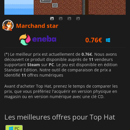
0.76
€
Marchand star
0.76
€
0.88
€
(*) Le meilleur prix est actuellement de
0.76€
. Nous avons
découvert ce produit disponible auprès de
11
vendeurs
supportant
Steam
sur
PC
. Le jeu est disponible en édition
Standard Edition. Notre outil de comparaison de prix a
identifié
11
offres numériques
Avant d'acheter Top Hat, prenez le temps de comparer les
prix, que vous préfériez l'acquérir en version physique en
magasin ou en version numérique avec une clé CD.
Les meilleures offres pour Top Hat
PC