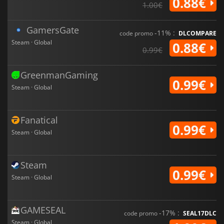
0.88€
1.00€
GamersGate
-11% :
code promo
DLCOMPARE
Steam · Global
0.88€
0.99€
GreenmanGaming
0.99€
Steam · Global
Fanatical
0.99€
Steam · Global
Steam
0.99€
Steam · Global
GAMESEAL
-17% :
code promo
SEAL17DLC
Steam · Global