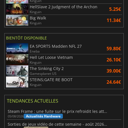
Kinguin
HellSlave 2 Judgment of the Archon
5.25€
Kinguin
Big Walk
11.34€
Kinguin
BIENTÔT DISPONIBLE
EA SPORTS Madden NFL 27
59.80€
Eneba
Hell Let Loose Vietnam
26.10€
Kinguin
The Sinking City 2
39.00€
Gamesplanet US
STEINS;GATE RE BOOT
24.64€
Kinguin
TENDANCES ACTUELLES
Steam Frame : une fuite sur le prix refroidit les attentes VR
Actualités Hardware
05/08/2026
Sorties de jeux vidéo de cette semaine - août 2026 (semaine 32)