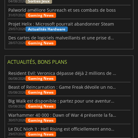
Sorties Jeux
04/08/2026
Palworld améliore Sunreach et ses combats de boss
Gaming News
31/07/2026
Projet Helix : Microsoft pourrait abandonner Steam
Actualités Hardware
29/07/2026
Des cartes de logiciels malveillants et une prise de contrôle de Discord ont touché Meccha Chameleon
Gaming News
28/07/2026
ACTUALITÉS, BONS PLANS
Resident Evil: Veronica dépasse déjà 2 millions de wishlists
Gaming News
06/08/2026
Beast of Reincarnation : Game Freak dévoile un nouveau pari
Gaming News
05/08/2026
Big Walk est disponible : partez pour une aventure entre amis
Gaming News
05/08/2026
Warhammer 40 000 : Dawn of War 4 présente la faction des Nécrons
Gaming News
30/07/2026
Le DLC Nioh 3 : Hell Rising est officiellement annoncé
Gaming News
29/07/2026