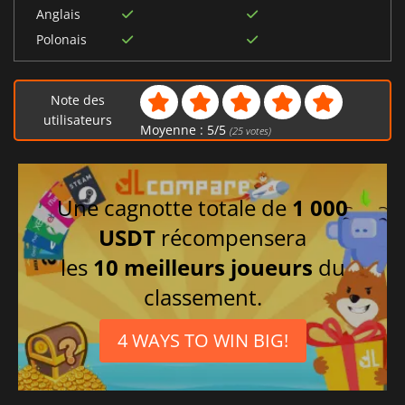
Anglais
Polonais
Note des
utilisateurs
Moyenne :
5
/
5
(
25
votes)
Une cagnotte totale de
1 000
USDT
récompensera
les
10 meilleurs joueurs
du
classement.
4 WAYS TO WIN BIG!