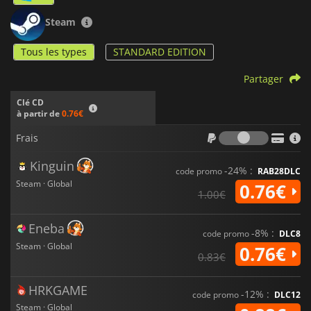
Steam
Tous les types
STANDARD EDITION
Partager
Clé CD
à partir de
0.76€
Frais
Frais
Kinguin
-24% :
code promo
RAB28DLC
Steam · Global
0.76€
1.00€
Eneba
-8% :
code promo
DLC8
Steam · Global
0.76€
0.83€
HRKGAME
-12% :
code promo
DLC12
Steam · Global