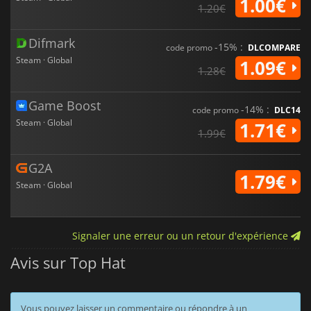
1.00€
1.20€
Difmark
-15% :
code promo
DLCOMPARE
Steam · Global
1.09€
1.28€
Game Boost
-14% :
code promo
DLC14
Steam · Global
1.71€
1.99€
G2A
1.79€
Steam · Global
Signaler une erreur ou un retour d'expérience
Avis sur Top Hat
Vous pouvez laisser un commentaire ou répondre à un