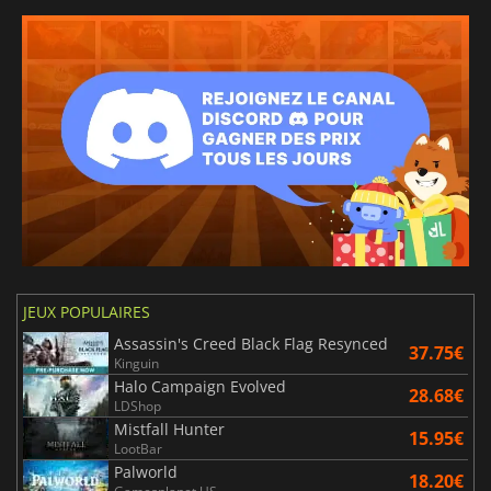
JEUX POPULAIRES
Assassin's Creed Black Flag Resynced
37.75€
Kinguin
Halo Campaign Evolved
28.68€
LDShop
Mistfall Hunter
15.95€
LootBar
Palworld
18.20€