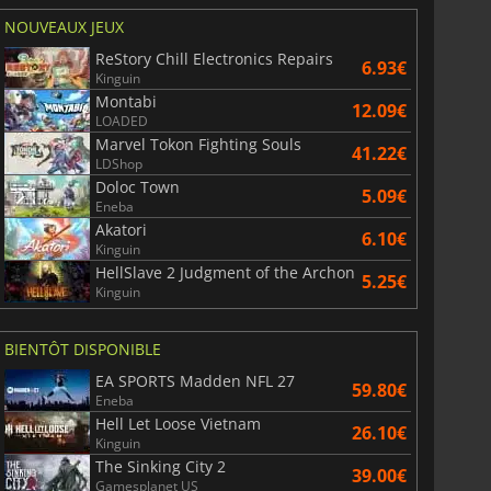
NOUVEAUX JEUX
ReStory Chill Electronics Repairs
6.93€
Kinguin
Montabi
12.09€
LOADED
Marvel Tokon Fighting Souls
41.22€
LDShop
Doloc Town
5.09€
Eneba
Akatori
6.10€
Kinguin
HellSlave 2 Judgment of the Archon
5.25€
Kinguin
BIENTÔT DISPONIBLE
EA SPORTS Madden NFL 27
59.80€
Eneba
Hell Let Loose Vietnam
26.10€
Kinguin
The Sinking City 2
39.00€
Gamesplanet US