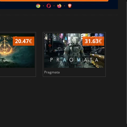
20.47
€
31.63
€
Pragmata
Total 