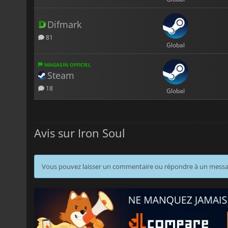
Difmark
81
Global
MAGASIN OFFICIEL
Steam
18
Global
Avis sur Iron Soul
Vous pouvez laisser un commentaire ou répondre à un mess