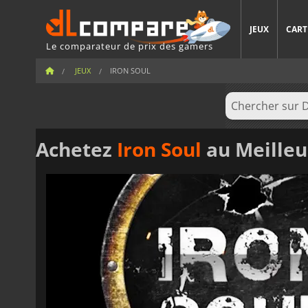
JEUX
CART
Le comparateur de prix des gamers
JEUX
IRON SOUL
Achetez
Iron Soul
au Meilleu