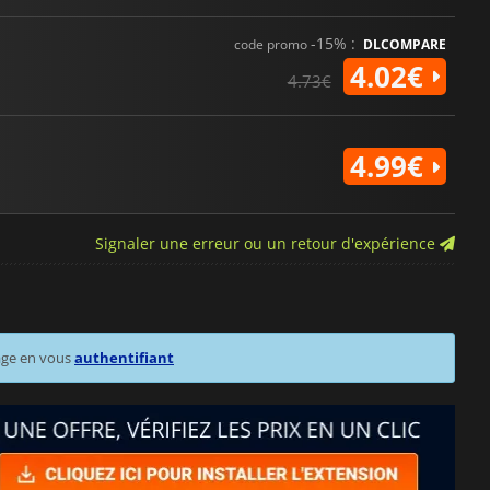
-15% :
code promo
DLCOMPARE
4.02€
4.73€
4.99€
Signaler une erreur ou un retour d'expérience
age en vous
authentifiant