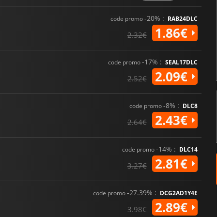
-20% :
code promo
RAB24DLC
1.86€
2.32€
-17% :
code promo
SEAL17DLC
2.09€
2.52€
-8% :
code promo
DLC8
2.43€
2.64€
-14% :
code promo
DLC14
2.81€
3.27€
-27.39% :
code promo
DCG2AD1Y4E
2.89€
3.98€