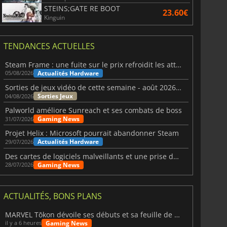
STEINS;GATE RE BOOT
23.60€
Kinguin
TENDANCES ACTUELLES
Steam Frame : une fuite sur le prix refroidit les attentes VR
Actualités Hardware
05/08/2026
Sorties de jeux vidéo de cette semaine - août 2026 (semaine 32)
Sorties Jeux
04/08/2026
Palworld améliore Sunreach et ses combats de boss
Gaming News
31/07/2026
Projet Helix : Microsoft pourrait abandonner Steam
Actualités Hardware
29/07/2026
Des cartes de logiciels malveillants et une prise de contrôle de Discord ont touché Meccha Chameleon
Gaming News
28/07/2026
ACTUALITÉS, BONS PLANS
MARVEL Tōkon dévoile ses débuts et sa feuille de route
Gaming News
il y a 6 heures