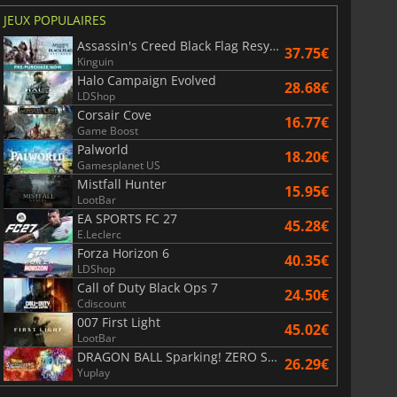
JEUX POPULAIRES
Assassin's Creed Black Flag Resynced
37.75€
Kinguin
Halo Campaign Evolved
28.68€
LDShop
Corsair Cove
16.77€
6.75
€
15.48
€
Game Boost
Palworld
18.20€
Gamesplanet US
Mistfall Hunter
15.95€
LootBar
EA SPORTS FC 27
45.28€
War WARHAMMER 3
Lies Of P
E.Leclerc
Forza Horizon 6
40.35€
LDShop
Call of Duty Black Ops 7
24.50€
Cdiscount
007 First Light
45.02€
LootBar
DRAGON BALL Sparking! ZERO Super Limit Breaking NEO
26.29€
Yuplay