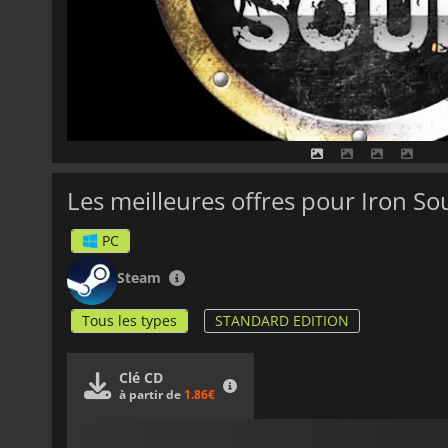
Les meilleures offres pour Iron So
PC
Steam
Tous les types
STANDARD EDITION
Clé CD
à partir de
1.86€