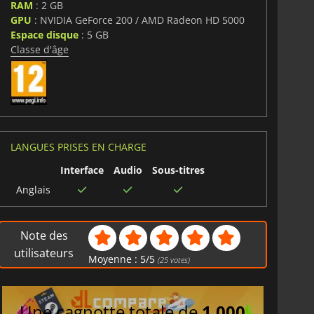
RAM
: 2 GB
GPU
: NVIDIA GeForce 200 / AMD Radeon HD 5000
Espace disque
: 5 GB
Classe d'âge
LANGUES PRISES EN CHARGE
Interface
Audio
Sous-titres
Anglais
Note des
utilisateurs
Moyenne :
5
/
5
(
25
votes)
Une cagnotte totale de
1 000