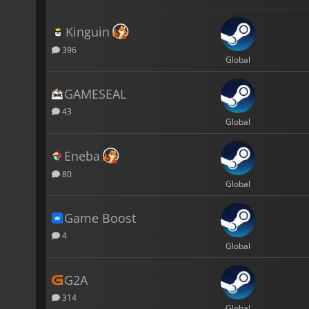
Kinguin
396
Global
GAMESEAL
43
Global
Eneba
80
Global
Game Boost
4
Global
G2A
314
Global