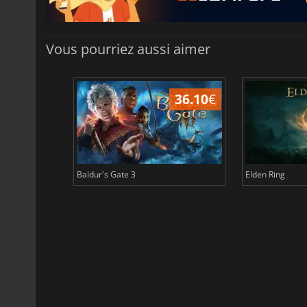
Vous pourriez aussi aimer
45.02
€
36.10
€
Baldur's Gate 3
Elden Ring