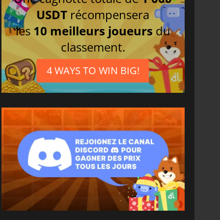
USDT
récompensera
les
10 meilleurs joueurs
du
classement.
4 WAYS TO WIN BIG!