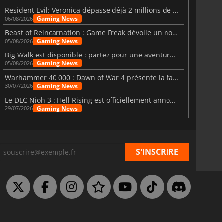
Resident Evil: Veronica dépasse déjà 2 millions de wishlists
Gaming News
06/08/2026
Beast of Reincarnation : Game Freak dévoile un nouveau pari
Gaming News
05/08/2026
Big Walk est disponible : partez pour une aventure entre amis
Gaming News
05/08/2026
Warhammer 40 000 : Dawn of War 4 présente la faction des Nécrons
Gaming News
30/07/2026
Le DLC Nioh 3 : Hell Rising est officiellement annoncé
Gaming News
29/07/2026