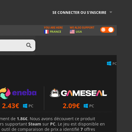
SE CONNECTER OU S'INSCRIRE
YOU ARE HERE
WE ALSO SUPPORT
Dark
FRANCE
USA
mode
PC
2.43
€
2.09
€
PC
PC
lement de
1.86€
. Nous avons découvert ce produit
rs supportant
Steam
sur
PC
. Le jeu est disponible en
 outil de comparaison de prix a identifié
7
offres