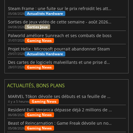
Steam Frame : une fuite sur le prix refroidit les attentes VR
Actualités Hardware
05/08/2026
Sorties de jeux vidéo de cette semaine - août 2026 (semaine 32)
Sorties Jeux
04/08/2026
Palworld améliore Sunreach et ses combats de boss
Gaming News
31/07/2026
Projet Helix : Microsoft pourrait abandonner Steam
Actualités Hardware
29/07/2026
Des cartes de logiciels malveillants et une prise de contrôle de Discord ont touché Meccha Chameleon
Gaming News
28/07/2026
ACTUALITÉS, BONS PLANS
MARVEL Tōkon dévoile ses débuts et sa feuille de route
Gaming News
il y a 5 heures
Resident Evil: Veronica dépasse déjà 2 millions de wishlists
Gaming News
06/08/2026
Beast of Reincarnation : Game Freak dévoile un nouveau pari
Gaming News
05/08/2026