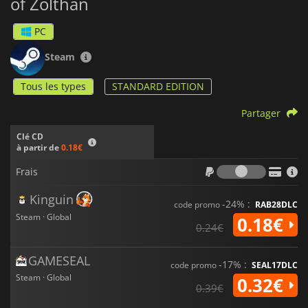
of Zolthan
PC
Steam
Tous les types
STANDARD EDITION
Partager
Clé CD
à partir de
0.18€
Frais
Frais
Kinguin
-24% :
code promo
RAB28DLC
Steam · Global
0.18€
0.24€
GAMESEAL
-17% :
code promo
SEAL17DLC
Steam · Global
0.32€
0.39€