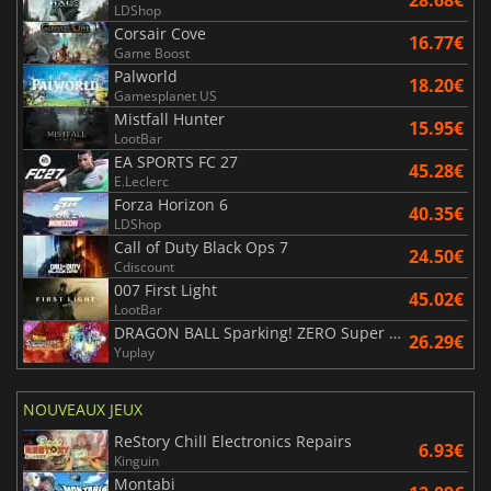
28.68€
LDShop
Corsair Cove
16.77€
Game Boost
Palworld
18.20€
Gamesplanet US
Mistfall Hunter
15.95€
LootBar
EA SPORTS FC 27
45.28€
E.Leclerc
Forza Horizon 6
40.35€
LDShop
Call of Duty Black Ops 7
24.50€
Cdiscount
007 First Light
45.02€
LootBar
DRAGON BALL Sparking! ZERO Super Limit Breaking NEO
26.29€
Yuplay
NOUVEAUX JEUX
ReStory Chill Electronics Repairs
6.93€
Kinguin
Montabi