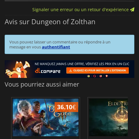
Signaler une erreur ou un retour d'expérience
Avis sur Dungeon of Zolthan
Vous pouvez laisser un commentaire ou répondre à un
message en vous
authentifiant
Vous pourriez aussi aimer
36.10
€
2