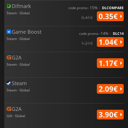
Difmark
-15% :
code promo
DLCOMPARE
Steam · Global
0.35€
0.41€
Game Boost
-14% :
code promo
DLC14
Steam · Global
1.04€
1.21€
G2A
1.17€
Steam · Global
Steam
2.09€
Steam · Global
G2A
3.90€
Gift · Global