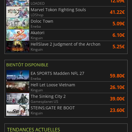
12.09€
LOADED
Marvel Tokon Fighting Souls
41.22€
LDShop
Doloc Town
5.09€
Eneba
Akatori
6.10€
Kinguin
HellSlave 2 Judgment of the Archon
5.25€
Kinguin
BIENTÔT DISPONIBLE
EA SPORTS Madden NFL 27
59.80€
Eneba
Hell Let Loose Vietnam
26.10€
Kinguin
The Sinking City 2
39.00€
Gamesplanet US
STEINS;GATE RE BOOT
23.60€
Kinguin
TENDANCES ACTUELLES