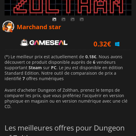
0.18
€
Marchand star
0.32
€
0.35
€
(*) Le meilleur prix est actuellement de
0.18€
. Nous avons
découvert ce produit disponible auprès de
6
vendeurs
supportant
Steam
sur
PC
. Le jeu est disponible en édition
Standard Edition. Notre outil de comparaison de prix a
identifié
7
offres numériques
Avant d'acheter Dungeon of Zolthan, prenez le temps de
comparer les prix, que vous préfériez l'acquérir en version
physique en magasin ou en version numérique avec une clé
CD.
Les meilleures offres pour Dungeon