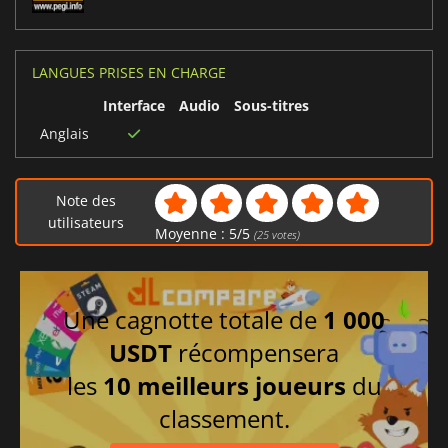
LANGUES PRISES EN CHARGE
Interface
Audio
Sous-titres
Anglais
Note des
utilisateurs
Moyenne :
5
/
5
(
25
votes)
Une cagnotte totale de
1 000
USDT
récompensera
les
10 meilleurs joueurs
du
classement.