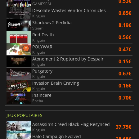
0.53€
GAMESEAL
Desolate Wastes Vendor Chronicles
0.85€
Kinguin
Shadows 2 Perfidia
8.19€
Steam
Red Death
0.56€
Kinguin
POLYWAR
0.47€
Kinguin
Atonement 2 Ruptured by Despair
0.15€
Kinguin
Purgatory
0.67€
Kinguin
Invasion Brain Craving
0.16€
Kinguin
Insincere
0.70€
Eneba
JEUX POPULAIRES
Assassin's Creed Black Flag Resynced
37.75€
Kinguin
Halo Campaign Evolved