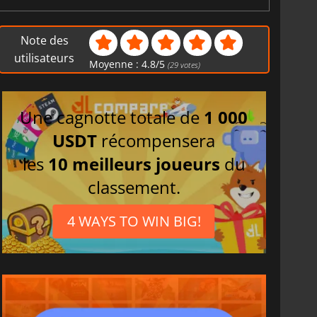
Note des
utilisateurs
Moyenne :
4.8
/
5
(
29
votes)
Une cagnotte totale de
1 000
USDT
récompensera
les
10 meilleurs joueurs
du
classement.
4 WAYS TO WIN BIG!