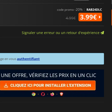
-20% :
code promo
RAB24DLC
3.99€
4.99€
Signaler une erreur ou un retour d'expérience
age en vous
authentifiant