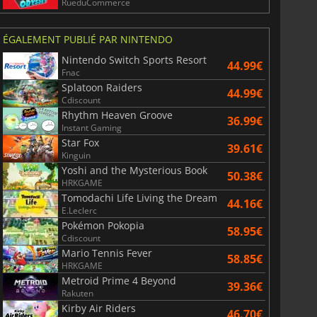
RueduCommerce
ÉGALEMENT PUBLIÉ PAR NINTENDO
Nintendo Switch Sports Resort
44.99€
Fnac
Splatoon Raiders
44.99€
Cdiscount
Rhythm Heaven Groove
36.99€
Instant Gaming
Star Fox
39.61€
Kinguin
Yoshi and the Mysterious Book
50.38€
HRKGAME
Tomodachi Life Living the Dream
44.16€
E.Leclerc
Pokémon Pokopia
58.95€
Cdiscount
Mario Tennis Fever
58.85€
HRKGAME
Metroid Prime 4 Beyond
39.36€
Rakuten
Kirby Air Riders
46.70€