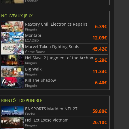
LootBar
NOUVEAUX JEUX
ReStory Chill Electronics Repairs
6.39€
Kinguin
Montabi
12.09€
LOADED
Marvel Tokon Fighting Souls
45.42€
Game Boost
HellSlave 2 Judgment of the Archon
5.29€
Kinguin
Big Walk
11.34€
Kinguin
Kill The Shadow
6.40€
Kinguin
BIENTÔT DISPONIBLE
EA SPORTS Madden NFL 27
59.80€
Eneba
Hell Let Loose Vietnam
26.10€
Kinguin