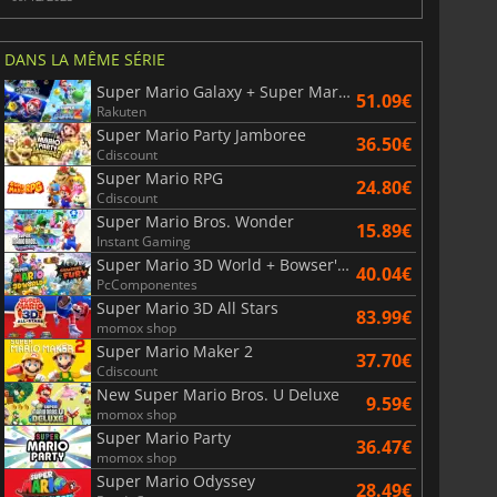
DANS LA MÊME SÉRIE
Super Mario Galaxy + Super Mario Galaxy 2
51.09€
Rakuten
Super Mario Party Jamboree
36.50€
Cdiscount
Super Mario RPG
24.80€
Cdiscount
Super Mario Bros. Wonder
15.89€
Instant Gaming
Super Mario 3D World + Bowser's Fury
40.04€
PcComponentes
Super Mario 3D All Stars
83.99€
momox shop
Super Mario Maker 2
37.70€
Cdiscount
New Super Mario Bros. U Deluxe
9.59€
momox shop
Super Mario Party
36.47€
momox shop
Super Mario Odyssey
28.49€