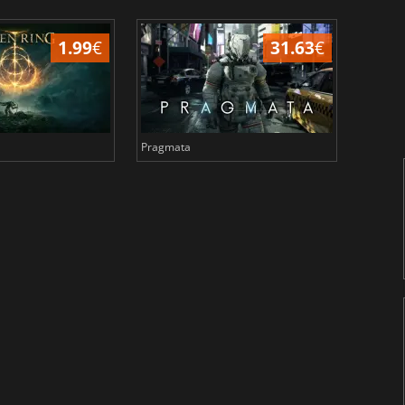
1.99
€
31.63
€
Pragmata
Total 