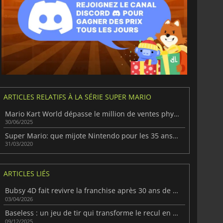
6.77
€
15.48
€
War WARHAMMER 3
Lies Of P
ARTICLES RELATIFS À LA SÉRIE SUPER MARIO
Mario Kart World dépasse le million de ventes physiques rien qu'au Japon
30/06/2025
Super Mario: que mijote Nintendo pour les 35 ans de la série ?
31/03/2020
ARTICLES LIÉS
Bubsy 4D fait revivre la franchise après 30 ans de faux pas
03/04/2026
Baseless : un jeu de tir qui transforme le recul en propulsion
09/12/2025