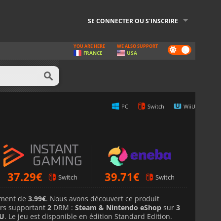
SE CONNECTER OU S'INSCRIRE
YOU ARE HERE
WE ALSO SUPPORT
Dark
FRANCE
USA
mode
PC
Switch
WiiU
37.29
€
39.71
€
Switch
Switch
lement de
3.99€
. Nous avons découvert ce produit
rs supportant
2
DRM :
Steam & Nintendo eShop
sur
3
iU
. Le jeu est disponible en édition Standard Edition.