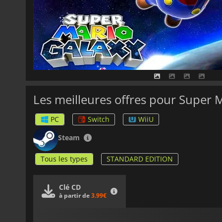
Les meilleures offres pour Super 
PC
Switch
WiiU
Steam
Tous les types
STANDARD EDITION
Clé CD
à partir de
3.99€