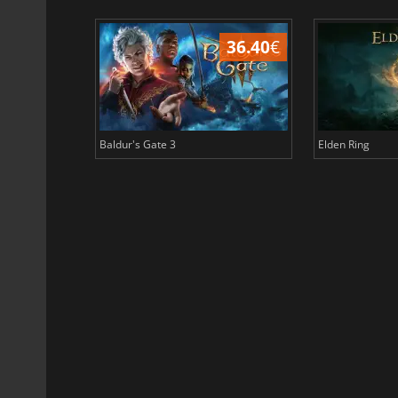
45.13
€
36.40
€
Baldur's Gate 3
Elden Ring