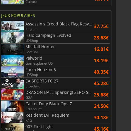
Cultura
JEUX POPULAIRES
Assassin's Creed Black Flag Resynced
37.75€
Kinguin
Halo Campaign Evolved
28.68€
LDShop
Mistfall Hunter
16.01€
LootBar
Palworld
18.19€
Gamesplanet US
Forza Horizon 6
40.35€
LDShop
EA SPORTS FC 27
45.28€
E.Leclerc
DRAGON BALL Sparking! ZERO Super Limit Breaking NEO
25.68€
G2A
Call of Duty Black Ops 7
24.50€
Cdiscount
Resident Evil Requiem
30.18€
K4G
007 First Light
45.16€