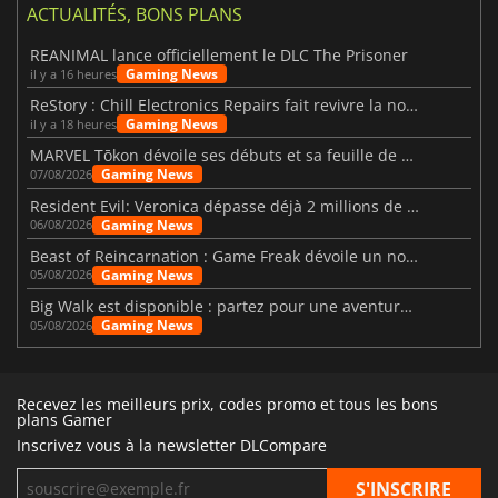
ACTUALITÉS, BONS PLANS
REANIMAL lance officiellement le DLC The Prisoner
Gaming News
il y a 16 heures
ReStory : Chill Electronics Repairs fait revivre la nostalgie des années 2000
Gaming News
il y a 18 heures
MARVEL Tōkon dévoile ses débuts et sa feuille de route
Gaming News
07/08/2026
Resident Evil: Veronica dépasse déjà 2 millions de wishlists
Gaming News
06/08/2026
Beast of Reincarnation : Game Freak dévoile un nouveau pari
Gaming News
05/08/2026
Big Walk est disponible : partez pour une aventure entre amis
Gaming News
05/08/2026
Recevez les meilleurs prix, codes promo et tous les bons
plans Gamer
Inscrivez vous à la newsletter DLCompare