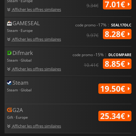
Steam · Europe
7.01€
9.34€
Afficher les offres similaires
GAMESEAL
-17% :
code promo
SEAL17DLC
Steam · Europe
8.28€
9.97€
Afficher les offres similaires
Difmark
-15% :
code promo
DLCOMPARE
Steam · Global
8.85€
10.41€
Afficher les offres similaires
Steam
19.50€
Steam · Global
G2A
25.34€
Gift · Europe
Afficher les offres similaires