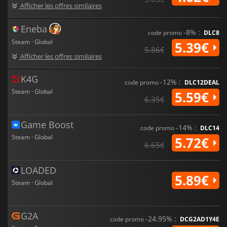
Afficher les offres similaires
Eneba
-8% :
code promo
DLC8
Steam · Global
5.39€
5.86€
Afficher les offres similaires
K4G
-12% :
code promo
DLC12DEAL
Steam · Global
5.59€
6.35€
Game Boost
-14% :
code promo
DLC14
Steam · Global
5.72€
6.65€
LOADED
5.89€
Steam · Global
G2A
-24.95% :
code promo
DCG2AD1Y4E