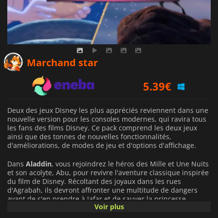
4.62
€
Marchand star
5.39
€
5.59
€
Deux des jeux Disney les plus appréciés reviennent dans une
nouvelle version pour les consoles modernes, qui ravira tous
les fans des films Disney. Ce pack comprend les deux jeux
ainsi que des tonnes de nouvelles fonctionnalités,
d'améliorations, de modes de jeu et d'options d'affichage.
Dans
Aladdin
, vous rejoindrez le héros des Mille et Une Nuits
et son acolyte, Abu, pour revivre l'aventure classique inspirée
du film de Disney. Récoltant des joyaux dans les rues
d'Agrabah, ils devront affronter une multitude de dangers
avant de s'en prendre à Jafar et de sauver la princesse
Voir plus
Jasmine.