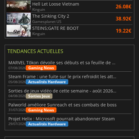
Hell Let Loose Vietnam
26.08€
Kinguin
The Sinking City 2
38.92€
Gamesplanet US
STEINS;GATE RE BOOT
19.22€
Kinguin
TENDANCES ACTUELLES
MARVEL Tōkon dévoile ses débuts et sa feuille de route
Gaming News
07/08/2026
Steam Frame : une fuite sur le prix refroidit les attentes VR
Actualités Hardware
05/08/2026
Sorties de jeux vidéo de cette semaine - août 2026 (semaine 32)
Sorties Jeux
04/08/2026
Palworld améliore Sunreach et ses combats de boss
Gaming News
31/07/2026
Projet Helix : Microsoft pourrait abandonner Steam
Actualités Hardware
29/07/2026