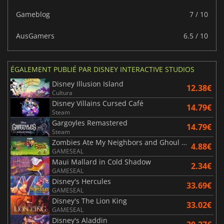
Gameblog
7 / 10
AusGamers
6.5 / 10
ÉGALEMENT PUBLIÉ PAR DISNEY INTERACTIVE STUDIOS
Disney Illusion Island
12.38€
Cultura
Disney Villains Cursed Café
14.79€
Steam
Gargoyles Remastered
14.79€
Steam
Zombies Ate My Neighbors and Ghoul Patrol
4.88€
GAMESEAL
Maui Mallard in Cold Shadow
2.34€
GAMESEAL
Disney's Hercules
33.69€
GAMESEAL
Disney's The Lion King
33.02€
GAMESEAL
Disney's Aladdin