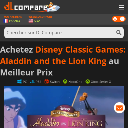
YOU ARE HERE
WE ALSO SUPPORT
Dark
JEUX
FRANCE
USA
mode
CARTES PRÉPAYÉES
LOGICIELS
Achetez
Disney Classic Games:
CONCOURS
Aladdin and the Lion King
au
MATÉRIEL
Meilleur Prix
NEWS
PC
PS4
Switch
XboxOne
Xbox Series X
SE CONNECTER OU S'INSCRIRE