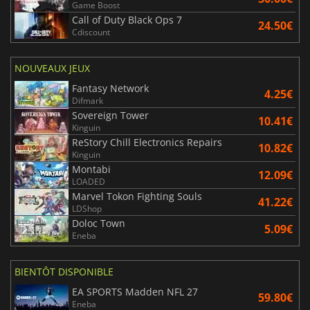
Game Boost
Call of Duty Black Ops 7
24.50€
Cdiscount
NOUVEAUX JEUX
Fantasy Network
4.25€
Difmark
Sovereign Tower
10.41€
Kinguin
ReStory Chill Electronics Repairs
10.82€
Kinguin
Montabi
12.09€
LOADED
Marvel Tokon Fighting Souls
41.22€
LDShop
Doloc Town
5.09€
Eneba
BIENTÔT DISPONIBLE
EA SPORTS Madden NFL 27
59.80€
Eneba