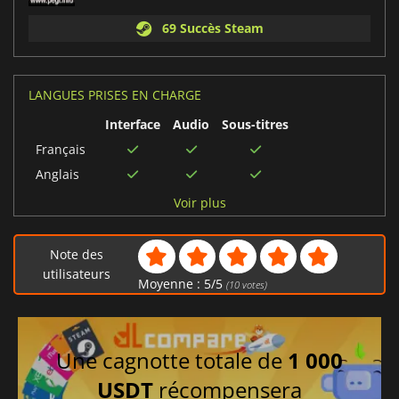
69 Succès Steam
LANGUES PRISES EN CHARGE
Interface
Audio
Sous-titres
Français
Anglais
Allemand
Voir plus
Italien
Japonais
Note des
Espagnol
utilisateurs
Moyenne :
5
/
5
(
10
votes)
Une cagnotte totale de
1 000
USDT
récompensera