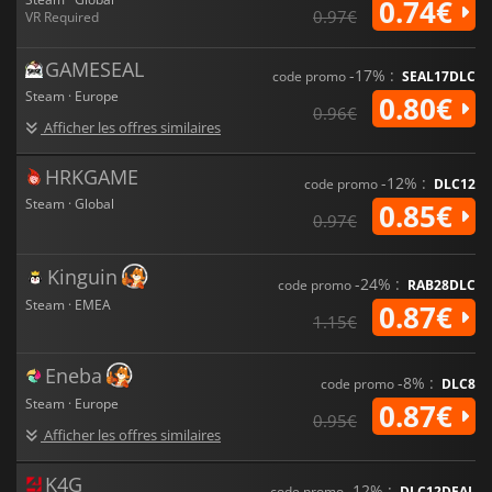
0.74€
0.97€
VR Required
GAMESEAL
-17% :
code promo
SEAL17DLC
Steam · Europe
0.80€
0.96€
Afficher les offres similaires
HRKGAME
-12% :
code promo
DLC12
Steam · Global
0.85€
0.97€
Kinguin
-24% :
code promo
RAB28DLC
Steam · EMEA
0.87€
1.15€
Eneba
-8% :
code promo
DLC8
Steam · Europe
0.87€
0.95€
Afficher les offres similaires
K4G
-12% :
code promo
DLC12DEAL