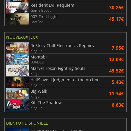
Resident Evil Requiem
30.26€
Game Boost
007 First Light
45.17€
LootBar
NOUVEAUX JEUX
ReStory Chill Electronics Repairs
7.95€
Kinguin
Montabi
12.09€
LOADED
Marvel Tokon Fighting Souls
45.52€
Kinguin
HellSlave II Judgment of the Archon
5.40€
Kinguin
Big Walk
11.34€
Kinguin
Kill The Shadow
6.63€
Kinguin
BIENTÔT DISPONIBLE