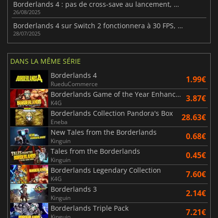
Borderlands 4 : pas de cross-save au lancement, mais plus tard
26/08/2025
Borderlands 4 sur Switch 2 fonctionnera à 30 FPS, confirme Gearbox
28/07/2025
DANS LA MÊME SÉRIE
Borderlands 4
1.99€
RueduCommerce
Borderlands Game of the Year Enhanced
3.87€
K4G
Borderlands Collection Pandora's Box
28.63€
Eneba
New Tales from the Borderlands
0.68€
Kinguin
Tales from the Borderlands
0.45€
Kinguin
Borderlands Legendary Collection
7.60€
K4G
Borderlands 3
2.14€
Kinguin
Borderlands Triple Pack
7.21€
Kinguin