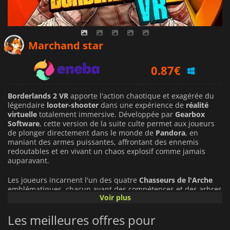
0.63
€
Marchand star
0.87
€
1.19
€
Borderlands 2 VR
apporte l'action chaotique et exagérée du
légendaire
looter-shooter
dans une expérience de
réalité
virtuelle
totalement immersive. Développée par
Gearbox
Software
, cette version de la suite culte permet aux joueurs
de plonger directement dans le monde de
Pandora
, en
maniant des armes puissantes, affrontant des ennemis
redoutables et en vivant un chaos explosif comme jamais
auparavant.
Les joueurs incarnent l'un des quatre
Chasseurs de l'Arche
emblématiques, chacun ayant des compétences et des arbres
Voir plus
de talents uniques, dans une quête pour stopper le
redoutable
Handsome Jack
. Le jeu conserve son
gameplay
Les meilleures offres pour
rapide axé sur les armes à feu
et sa
progression basée sur le
loot
, mais avec l'intensité supplémentaire de l'
immersion