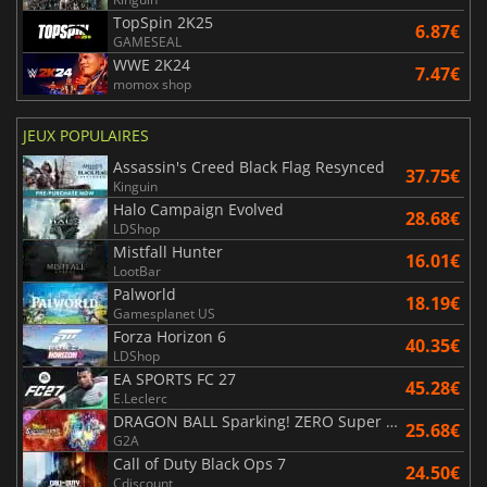
TopSpin 2K25
6.87€
GAMESEAL
WWE 2K24
7.47€
momox shop
JEUX POPULAIRES
Assassin's Creed Black Flag Resynced
37.75€
Kinguin
Halo Campaign Evolved
28.68€
LDShop
Mistfall Hunter
16.01€
LootBar
Palworld
18.19€
Gamesplanet US
Forza Horizon 6
40.35€
LDShop
EA SPORTS FC 27
45.28€
E.Leclerc
DRAGON BALL Sparking! ZERO Super Limit Breaking NEO
25.68€
G2A
Call of Duty Black Ops 7
24.50€
Cdiscount