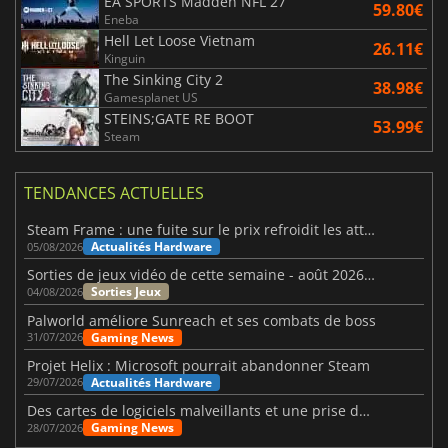
EA SPORTS Madden NFL 27
59.80€
Eneba
Hell Let Loose Vietnam
26.11€
Kinguin
The Sinking City 2
38.98€
Gamesplanet US
STEINS;GATE RE BOOT
53.99€
Steam
TENDANCES ACTUELLES
Steam Frame : une fuite sur le prix refroidit les attentes VR
Actualités Hardware
05/08/2026
Sorties de jeux vidéo de cette semaine - août 2026 (semaine 32)
Sorties Jeux
04/08/2026
Palworld améliore Sunreach et ses combats de boss
Gaming News
31/07/2026
Projet Helix : Microsoft pourrait abandonner Steam
Actualités Hardware
29/07/2026
Des cartes de logiciels malveillants et une prise de contrôle de Discord ont touché Meccha Chameleon
Gaming News
28/07/2026