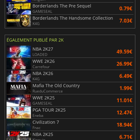
Borderlands The Pre Sequel
0.79€
GAMESEAL
Borderlands The Handsome Collection
7.03€
K4G
ÉGALEMENT PUBLIÉ PAR 2K
NBA 2K27
49.59€
LOADED
WWE 2K26
26.99€
Carrefour
NBA 2K26
6.49€
K4G
Mafia The Old Country
1.99€
RueduCommerce
WWE 2K25
11.01€
GAMESEAL
PGA TOUR 2K25
12.47€
Eneba
Civilization 7
18.94€
Fnac
NBA 2K25
6.71€
Kinguin