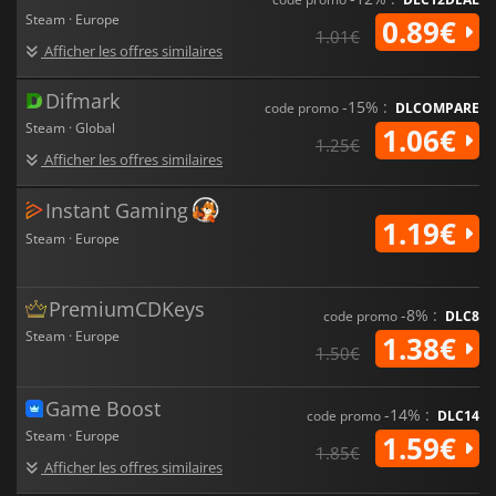
Steam · Europe
0.89€
1.01€
Afficher les offres similaires
Difmark
-15% :
code promo
DLCOMPARE
Steam · Global
1.06€
1.25€
Afficher les offres similaires
Instant Gaming
1.19€
Steam · Europe
PremiumCDKeys
-8% :
code promo
DLC8
Steam · Europe
1.38€
1.50€
Game Boost
-14% :
code promo
DLC14
Steam · Europe
1.59€
1.85€
Afficher les offres similaires