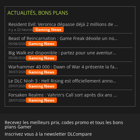
ACTUALITÉS, BONS PLANS
Resident Evil: Veronica dépasse déjà 2 millions de wishlists
Gaming News
il y a 22 heures
Beast of Reincarnation : Game Freak dévoile un nouveau pari
Gaming News
05/08/2026
Big Walk est disponible : partez pour une aventure entre amis
Gaming News
05/08/2026
Warhammer 40 000 : Dawn of War 4 présente la faction des Nécrons
Gaming News
30/07/2026
Le DLC Nioh 3 : Hell Rising est officiellement annoncé
Gaming News
29/07/2026
Forsaken Realms : Vahrin's Call sort après dix ans de développement
Gaming News
28/07/2026
Recevez les meilleurs prix, codes promo et tous les bons
plans Gamer
Inscrivez vous à la newsletter DLCompare