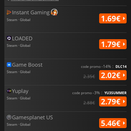
Instant Gaming
1.69€
Steam · Global
LOADED
1.79€
Steam · Global
Game Boost
-14% :
code promo
DLC14
Steam · Global
2.02€
2.35€
Yuplay
-3% :
code promo
YU3SUMMER
Steam · Global
2.79€
2.88€
Gamesplanet US
5.46€
Steam · Global