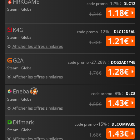
HRKGAME
-12% :
code promo
DLC12
Steam · Global
1.18€
1.34€
K4G
-12% :
code promo
DLC12DEAL
Steam · Global
1.21€
1.38€
Afficher les offres similaires
G2A
-27.28% :
code promo
DCG2AD1Y4E
Steam · Global
1.28€
1.76€
Afficher les offres similaires
Eneba
-8% :
code promo
DLC8
Steam · Global
1.43€
1.55€
Afficher les offres similaires
Difmark
-15% :
code promo
DLCOMPARE
Steam · Global
1.43€
1.68€
Afficher les offres similaires