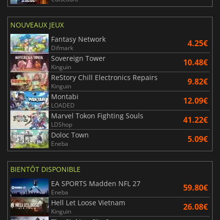
NOUVEAUX JEUX
Fantasy Network
4.25€
Difmark
Sovereign Tower
10.48€
Kinguin
ReStory Chill Electronics Repairs
9.82€
Kinguin
Montabi
12.09€
LOADED
Marvel Tokon Fighting Souls
41.22€
LDShop
Doloc Town
5.09€
Eneba
BIENTÔT DISPONIBLE
EA SPORTS Madden NFL 27
59.80€
Eneba
Hell Let Loose Vietnam
26.08€
Kinguin