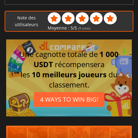
Note des
utilisateurs
Moyenne :
5
/
5
(
9
votes)
Une cagnotte totale de
1 000
USDT
récompensera
les
10 meilleurs joueurs
du
classement.
4 WAYS TO WIN BIG!