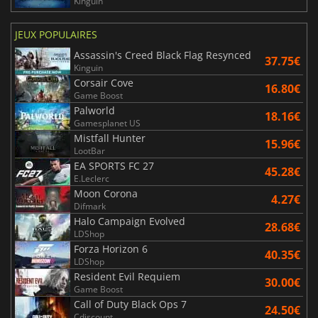
Kinguin
JEUX POPULAIRES
Assassin's Creed Black Flag Resynced
37.75€
Kinguin
Corsair Cove
16.80€
Game Boost
Palworld
18.16€
Gamesplanet US
Mistfall Hunter
15.96€
LootBar
EA SPORTS FC 27
45.28€
E.Leclerc
Moon Corona
4.27€
Difmark
Halo Campaign Evolved
28.68€
LDShop
Forza Horizon 6
40.35€
LDShop
Resident Evil Requiem
30.00€
Game Boost
Call of Duty Black Ops 7
24.50€
Cdiscount