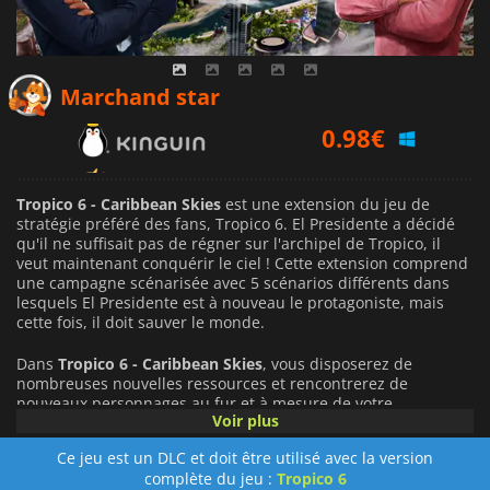
0.98
€
Marchand star
1.43
€
1.69
€
Tropico 6 - Caribbean Skies
est une extension du jeu de
stratégie préféré des fans, Tropico 6. El Presidente a décidé
qu'il ne suffisait pas de régner sur l'archipel de Tropico, il
veut maintenant conquérir le ciel ! Cette extension comprend
une campagne scénarisée avec 5 scénarios différents dans
lesquels El Presidente est à nouveau le protagoniste, mais
cette fois, il doit sauver le monde.
Dans
Tropico 6 - Caribbean Skies
, vous disposerez de
nombreuses nouvelles ressources et rencontrerez de
nouveaux personnages au fur et à mesure de votre
Voir plus
progression dans la campagne. Les technologies les plus
avancées seront à votre service et vous pourrez surveiller vos
Ce jeu est un DLC et doit être utilisé avec la version
citoyens grâce à des drones, qui peuvent également être
complète du jeu :
Tropico 6
utilisés pour transporter des passagers et des marchandises.