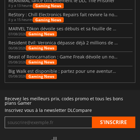
REANIMAL lance officiellement le DLC The Prisoner
Gaming News
il y a 13 heures
ReStory : Chill Electronics Repairs fait revivre la nostalgie des années 2000
Gaming News
il y a 15 heures
MARVEL Tōkon dévoile ses débuts et sa feuille de route
Gaming News
07/08/2026
Resident Evil: Veronica dépasse déjà 2 millions de wishlists
Gaming News
06/08/2026
Beast of Reincarnation : Game Freak dévoile un nouveau pari
Gaming News
05/08/2026
Big Walk est disponible : partez pour une aventure entre amis
Gaming News
05/08/2026
Recevez les meilleurs prix, codes promo et tous les bons
plans Gamer
Inscrivez vous à la newsletter DLCompare