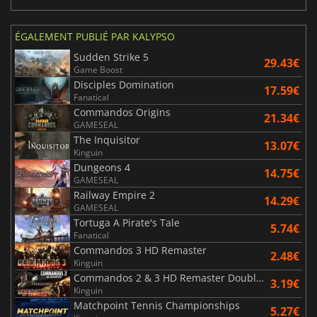
ÉGALEMENT PUBLIÉ PAR KALYPSO
Sudden Strike 5
29.43€
Game Boost
Disciples Domination
17.59€
Fanatical
Commandos Origins
21.34€
GAMESEAL
The Inquisitor
13.07€
Kinguin
Dungeons 4
14.75€
GAMESEAL
Railway Empire 2
14.29€
GAMESEAL
Tortuga A Pirate's Tale
5.74€
Fanatical
Commandos 3 HD Remaster
2.48€
Kinguin
Commandos 2 & 3 HD Remaster Double Pack
3.19€
Kinguin
Matchpoint Tennis Championships
5.27€