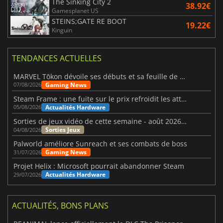
The Sinking City 2
38.92€
Gamesplanet US
STEINS;GATE RE BOOT
19.22€
Kinguin
TENDANCES ACTUELLES
MARVEL Tōkon dévoile ses débuts et sa feuille de route
Gaming News
07/08/2026
Steam Frame : une fuite sur le prix refroidit les attentes VR
Actualités Hardware
05/08/2026
Sorties de jeux vidéo de cette semaine - août 2026 (semaine 32)
Sorties Jeux
04/08/2026
Palworld améliore Sunreach et ses combats de boss
Gaming News
31/07/2026
Projet Helix : Microsoft pourrait abandonner Steam
Actualités Hardware
29/07/2026
ACTUALITÉS, BONS PLANS