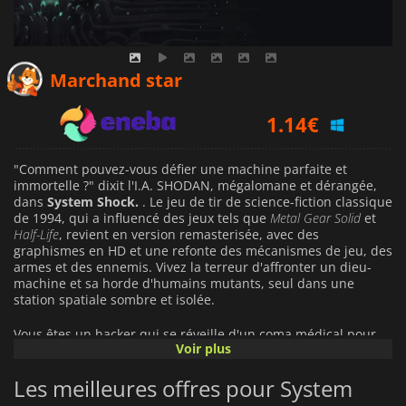
0.76
€
Marchand star
1.14
€
1.79
€
"Comment pouvez-vous défier une machine parfaite et
immortelle ?" dixit l'I.A. SHODAN, mégalomane et dérangée,
dans
System Shock.
. Le jeu de tir de science-fiction classique
de 1994, qui a influencé des jeux tels que
Metal Gear Solid
et
Half-Life
, revient en version remasterisée, avec des
graphismes en HD et une refonte des mécanismes de jeu, des
armes et des ennemis. Vivez la terreur d'affronter un dieu-
machine et sa horde d'humains mutants, seul dans une
station spatiale sombre et isolée.
Vous êtes un hacker qui se réveille d'un coma médical pour
Voir plus
découvrir que votre station, Citadel, est désormais entre les
mains de sa propre I.A., SHODAN. Les couloirs sont infestés
Les meilleures offres pour System
de cyborgs mutants, qui sont le reflet de la vision de SHODAN
d'une humanité perfectionnée, et qui tuent tous ceux qu'ils