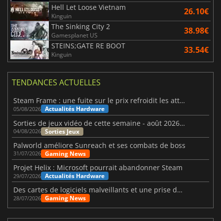
Hell Let Loose Vietnam
26.10€
Kinguin
The Sinking City 2
38.98€
Gamesplanet US
STEINS;GATE RE BOOT
33.54€
Kinguin
TENDANCES ACTUELLES
Steam Frame : une fuite sur le prix refroidit les attentes VR
Actualités Hardware
05/08/2026
Sorties de jeux vidéo de cette semaine - août 2026 (semaine 32)
Sorties Jeux
04/08/2026
Palworld améliore Sunreach et ses combats de boss
Gaming News
31/07/2026
Projet Helix : Microsoft pourrait abandonner Steam
Actualités Hardware
29/07/2026
Des cartes de logiciels malveillants et une prise de contrôle de Discord ont touché Meccha Chameleon
Gaming News
28/07/2026