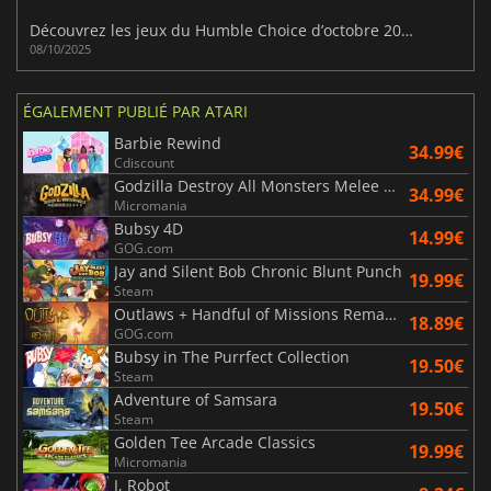
Découvrez les jeux du Humble Choice d’octobre 2025
08/10/2025
ÉGALEMENT PUBLIÉ PAR ATARI
Barbie Rewind
34.99€
Cdiscount
Godzilla Destroy All Monsters Melee Remastered
34.99€
Micromania
Bubsy 4D
14.99€
GOG.com
Jay and Silent Bob Chronic Blunt Punch
19.99€
Steam
Outlaws + Handful of Missions Remaster
18.89€
GOG.com
Bubsy in The Purrfect Collection
19.50€
Steam
Adventure of Samsara
19.50€
Steam
Golden Tee Arcade Classics
19.99€
Micromania
I, Robot