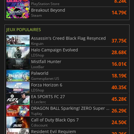
8.24€
PlayStation Store
Breakout Beyond
14.79€
Steam
JEUX POPULAIRES
Assassin's Creed Black Flag Resynced
37.75€
Kinguin
Halo Campaign Evolved
28.68€
LDShop
Mistfall Hunter
16.01€
LootBar
Palworld
18.19€
Gamesplanet US
Forza Horizon 6
40.35€
LDShop
EA SPORTS FC 27
45.28€
E.Leclerc
DRAGON BALL Sparking! ZERO Super Limit Breaking NEO
26.29€
Yuplay
Call of Duty Black Ops 7
24.50€
Cdiscount
Resident Evil Requiem