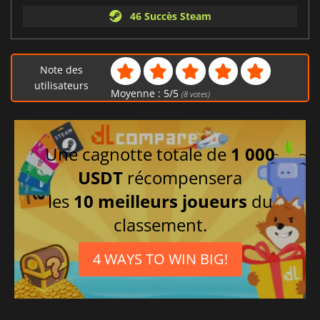
46 Succès Steam
Note des
utilisateurs
Moyenne :
5
/
5
(
8
votes)
Une cagnotte totale de
1 000
USDT
récompensera
les
10 meilleurs joueurs
du
classement.
4 WAYS TO WIN BIG!