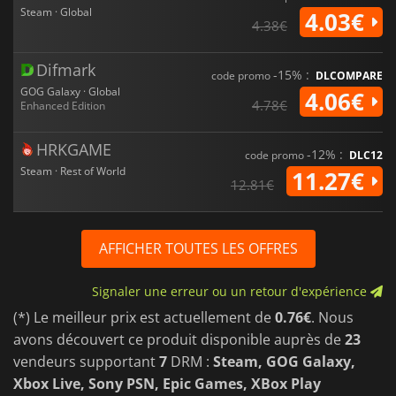
Steam · Global
4.03€
4.38€
Difmark
-15% :
code promo
DLCOMPARE
GOG Galaxy · Global
4.06€
4.78€
Enhanced Edition
HRKGAME
-12% :
code promo
DLC12
Steam · Rest of World
11.27€
12.81€
AFFICHER TOUTES LES OFFRES
Signaler une erreur ou un retour d'expérience
(*) Le meilleur prix est actuellement de
0.76€
. Nous
avons découvert ce produit disponible auprès de
23
vendeurs supportant
7
DRM :
Steam, GOG Galaxy,
Xbox Live, Sony PSN, Epic Games, XBox Play