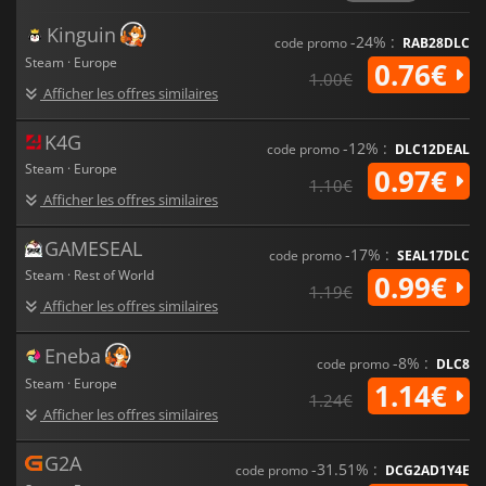
Kinguin
-24% :
code promo
RAB28DLC
Steam · Europe
0.76€
1.00€
Afficher les offres similaires
K4G
-12% :
code promo
DLC12DEAL
Steam · Europe
0.97€
1.10€
Afficher les offres similaires
GAMESEAL
-17% :
code promo
SEAL17DLC
Steam · Rest of World
0.99€
1.19€
Afficher les offres similaires
Eneba
-8% :
code promo
DLC8
Steam · Europe
1.14€
1.24€
Afficher les offres similaires
G2A
-31.51% :
code promo
DCG2AD1Y4E