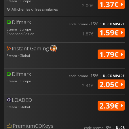
Steam · Europe
1.37€
2.00€
Afficher les offres similaires
Difmark
-15% :
code promo
DLCOMPARE
Steam · Europe
1.59€
1.87€
Enhanced Edition
Instant Gaming
1.79€
Steam · Global
Difmark
-15% :
code promo
DLCOMPARE
Steam · Europe
2.05€
2.41€
LOADED
2.39€
Steam · Global
PremiumCDKeys
-8% :
code promo
DLC8