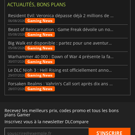
ACTUALITÉS, BONS PLANS
Resident Evil: Veronica dépasse déjà 2 millions de wishlists
Gaming News
06/08/2026
Beast of Reincarnation : Game Freak dévoile un nouveau pari
Gaming News
05/08/2026
Big Walk est disponible : partez pour une aventure entre amis
Gaming News
05/08/2026
Warhammer 40 000 : Dawn of War 4 présente la faction des Nécrons
Gaming News
30/07/2026
Le DLC Nioh 3 : Hell Rising est officiellement annoncé
Gaming News
29/07/2026
Forsaken Realms : Vahrin's Call sort après dix ans de développement
Gaming News
28/07/2026
Recevez les meilleurs prix, codes promo et tous les bons
plans Gamer
Inscrivez vous à la newsletter DLCompare