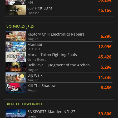
30.26€
K4G
007 First Light
45.16€
LootBar
NOUVEAUX JEUX
ReStory Chill Electronics Repairs
6.39€
Kinguin
Montabi
12.09€
LOADED
Marvel Tokon Fighting Souls
45.42€
Game Boost
HellSlave II Judgment of the Archon
5.29€
Kinguin
Big Walk
11.34€
Kinguin
Kill The Shadow
6.48€
Kinguin
BIENTÔT DISPONIBLE
EA SPORTS Madden NFL 27
59.80€
Eneba