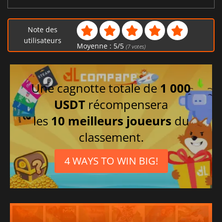
Note des
utilisateurs
Moyenne :
5
/
5
(
7
votes)
Une cagnotte totale de
1 000
USDT
récompensera
les
10 meilleurs joueurs
du
classement.
4 WAYS TO WIN BIG!