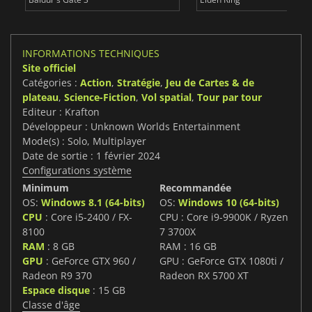
INFORMATIONS TECHNIQUES
Site officiel
Catégories :
Action
,
Stratégie
,
Jeu de Cartes & de
plateau
,
Science-Fiction
,
Vol spatial
,
Tour par tour
Editeur : Krafton
Développeur : Unknown Worlds Entertainment
Mode(s) : Solo, Multiplayer
Date de sortie : 1 février 2024
Configurations système
Minimum
Recommandée
OS:
Windows 8.1 (64-bits)
OS:
Windows 10 (64-bits)
CPU
: Core i5-2400 / FX-
CPU : Core i9-9900K / Ryzen
8100
7 3700X
RAM
: 8 GB
RAM : 16 GB
GPU
: GeForce GTX 960 /
GPU : GeForce GTX 1080ti /
Radeon R9 370
Radeon RX 5700 XT
Espace disque
: 15 GB
Classe d'âge