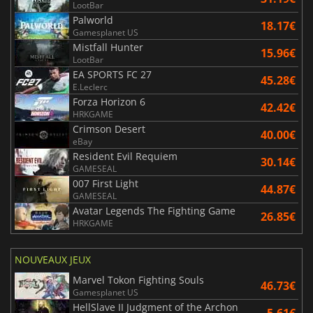
LootBar
Palworld
18.17€
Gamesplanet US
Mistfall Hunter
15.96€
LootBar
EA SPORTS FC 27
45.28€
E.Leclerc
Forza Horizon 6
42.42€
HRKGAME
Crimson Desert
40.00€
eBay
Resident Evil Requiem
30.14€
GAMESEAL
007 First Light
44.87€
GAMESEAL
Avatar Legends The Fighting Game
26.85€
HRKGAME
NOUVEAUX JEUX
Marvel Tokon Fighting Souls
46.73€
Gamesplanet US
HellSlave II Judgment of the Archon