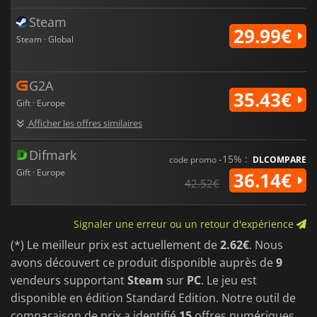
Steam
29.99€
Steam · Global
G2A
35.43€
Gift · Europe
Afficher les offres similaires
Difmark
-15% :
code promo
DLCOMPARE
Gift · Europe
36.14€
42.52€
Signaler une erreur ou un retour d'expérience
(*) Le meilleur prix est actuellement de
2.62€
. Nous
avons découvert ce produit disponible auprès de
9
vendeurs supportant
Steam
sur
PC
. Le jeu est
disponible en édition Standard Edition. Notre outil de
comparaison de prix a identifié
15
offres numériques