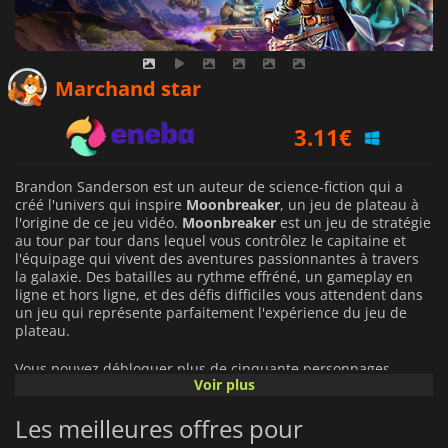
2.62
€
Marchand star
3.11
€
9.69
€
Brandon Sanderson est un auteur de science-fiction qui a
créé l'univers qui inspire
Moonbreaker
, un jeu de plateau à
l'origine de ce jeu vidéo.
Moonbreaker
est un jeu de stratégie
au tour par tour dans lequel vous contrôlez le capitaine et
l'équipage qui vivent des aventures passionnantes à travers
la galaxie. Des batailles au rythme effréné, un gameplay en
ligne et hors ligne, et des défis difficiles vous attendent dans
un jeu qui représente parfaitement l'expérience du jeu de
plateau.
Vous pouvez débloquer plus de cinquante personnages
Voir plus
différents que vous pouvez utiliser dans
Moonbreaker
. Ils
jouent des rôles différents sur le champ de bataille et vous
Les meilleures offres pour
devrez combiner leurs capacités pour sortir victorieux de vos
ennemis. Au fur et à mesure de votre progression dans le jeu,