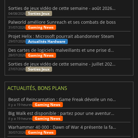
Sorties de jeux vidéo de cette semaine - août 2026 (semaine 32)
Sorties Jeux
04/08/2026
Palworld améliore Sunreach et ses combats de boss
Gaming News
31/07/2026
Projet Helix : Microsoft pourrait abandonner Steam
Actualités Hardware
29/07/2026
Des cartes de logiciels malveillants et une prise de contrôle de Discord ont touché Meccha Chameleon
Gaming News
28/07/2026
Sorties de jeux vidéo de cette semaine - juillet 2026 (semaine 31)
Sorties Jeux
27/07/2026
ACTUALITÉS, BONS PLANS
Beast of Reincarnation : Game Freak dévoile un nouveau pari
Gaming News
il y a 19 heures
Big Walk est disponible : partez pour une aventure entre amis
Gaming News
il y a 19 heures
Warhammer 40 000 : Dawn of War 4 présente la faction des Nécrons
Gaming News
30/07/2026