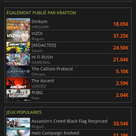
ÉGALEMENT PUBLIÉ PAR KRAFTON
Dinkum
18.05€
HRKGAME
inZOI
37.25€
Kinguin
[REDACTED]
24.50€
Steam
Hi Fi RUSH
21.64€
GAMESEAL
The Callisto Protocol
5.10€
Difmark
The Ascent
2.59€
LOADED
PUBG
2.04€
Fnac
JEUX POPULAIRES
Assassin's Creed Black Flag Resynced
33.54€
Kinguin
Halo Campaign Evolved
31.19€