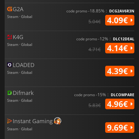
G2A
-18.85% :
code promo
DCG2AV6R3N
Steam · Global
4.09€
5.04€
K4G
-12% :
code promo
DLC12DEAL
Steam · Global
4.14€
4.71€
LOADED
4.39€
Steam · Global
Difmark
-15% :
code promo
DLCOMPARE
Steam · Global
4.96€
5.83€
Instant Gaming
9.69€
Steam · Global