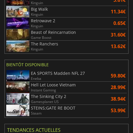
5.61€
Kinguin
Big Walk
11.34€
Kinguin
Retrowave 2
0.65€
Kinguin
Beast of Reincarnation
31.60€
Game Boost
The Ranchers
13.62€
Kinguin
BIENTÔT DISPONIBLE
EA SPORTS Madden NFL 27
59.80€
Eneba
Hell Let Loose Vietnam
28.99€
Instant Gaming
The Sinking City 2
38.94€
Gamesplanet US
STEINS;GATE RE BOOT
53.99€
Steam
TENDANCES ACTUELLES