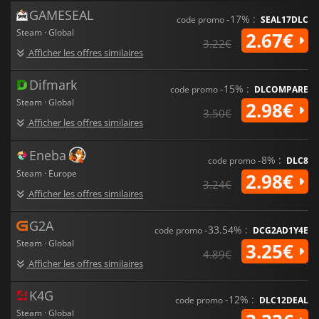
GAMESEAL
-17% :
code promo
SEAL17DLC
Steam · Global
2.67€
3.22€
Afficher les offres similaires
Difmark
-15% :
code promo
DLCOMPARE
Steam · Global
2.98€
3.50€
Afficher les offres similaires
Eneba
-8% :
code promo
DLC8
Steam · Europe
2.98€
3.24€
Afficher les offres similaires
G2A
-33.54% :
code promo
DCG2AD1Y4E
Steam · Global
3.25€
4.89€
Afficher les offres similaires
K4G
-12% :
code promo
DLC12DEAL
Steam · Global