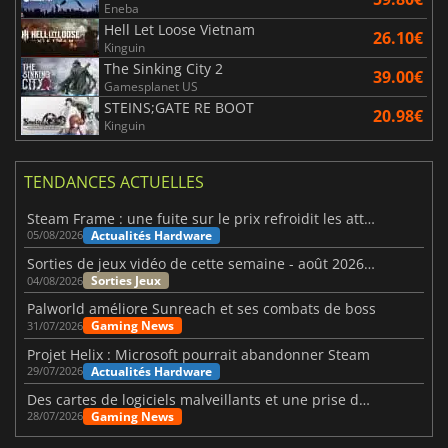
Eneba
Hell Let Loose Vietnam
26.10€
Kinguin
The Sinking City 2
39.00€
Gamesplanet US
STEINS;GATE RE BOOT
20.98€
Kinguin
TENDANCES ACTUELLES
Steam Frame : une fuite sur le prix refroidit les attentes VR
Actualités Hardware
05/08/2026
Sorties de jeux vidéo de cette semaine - août 2026 (semaine 32)
Sorties Jeux
04/08/2026
Palworld améliore Sunreach et ses combats de boss
Gaming News
31/07/2026
Projet Helix : Microsoft pourrait abandonner Steam
Actualités Hardware
29/07/2026
Des cartes de logiciels malveillants et une prise de contrôle de Discord ont touché Meccha Chameleon
Gaming News
28/07/2026