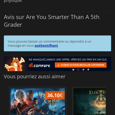
physique.
Avis sur Are You Smarter Than A 5th
Grader
Vous pouvez laisser un commentaire ou répondre à un
message en vous
authentifiant
Vous pourriez aussi aimer
36.10
€
2