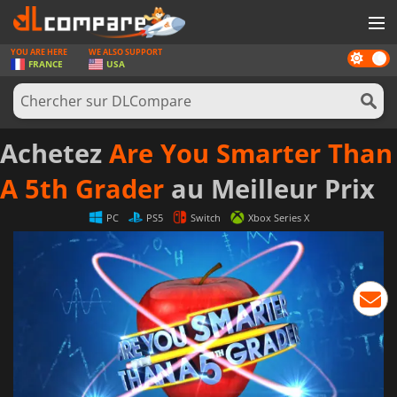
YOU ARE HERE
WE ALSO SUPPORT
Dark
JEUX
FRANCE
USA
mode
CARTES PRÉPAYÉES
LOGICIELS
Achetez
Are You Smarter Than
CONCOURS
A 5th Grader
au Meilleur Prix
MATÉRIEL
PC
PS5
Switch
Xbox Series X
NEWS
SE CONNECTER OU S'INSCRIRE