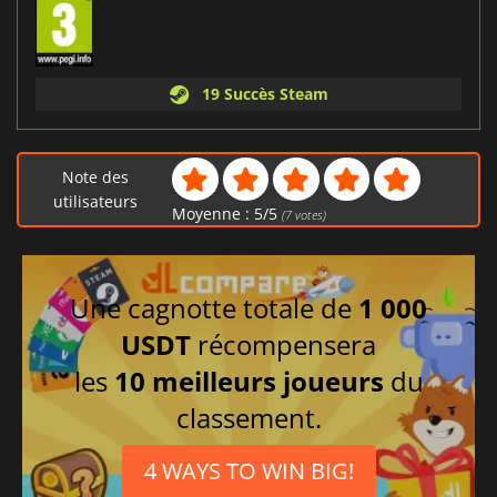
19 Succès Steam
Note des
utilisateurs
Moyenne :
5
/
5
(
7
votes)
Une cagnotte totale de
1 000
USDT
récompensera
les
10 meilleurs joueurs
du
classement.
4 WAYS TO WIN BIG!