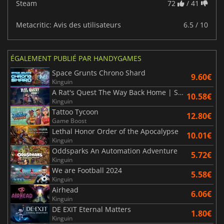
Steam
72
/ 41
Metacritic: Avis des utilisateurs
6.5 / 10
ÉGALEMENT PUBLIÉ PAR HANDYGAMES
Space Grunts Chrono Shard
9.60€
Kinguin
A Rat's Quest The Way Back Home | Season 1
10.58€
Kinguin
Tattoo Tycoon
12.80€
Game Boost
Lethal Honor Order of the Apocalypse
10.01€
Kinguin
Oddsparks An Automation Adventure
5.72€
Kinguin
We are Football 2024
5.58€
Kinguin
Airhead
6.06€
Kinguin
DE EXIT Eternal Matters
1.80€
Kinguin