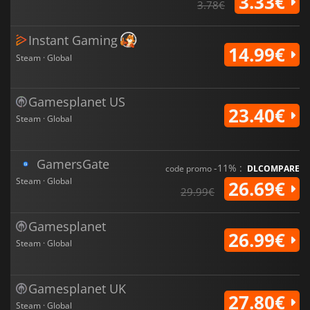
3.33€
3.78€
Instant Gaming
14.99€
Steam · Global
Gamesplanet US
23.40€
Steam · Global
GamersGate
-11% :
code promo
DLCOMPARE
Steam · Global
26.69€
29.99€
Gamesplanet
26.99€
Steam · Global
Gamesplanet UK
27.80€
Steam · Global