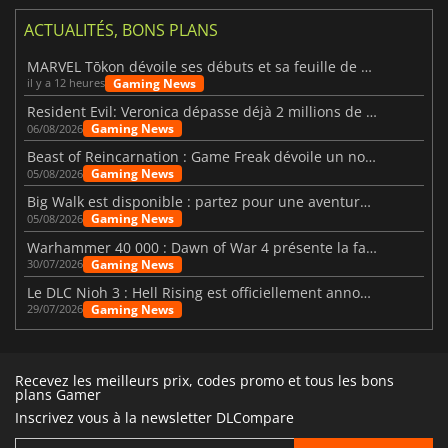
ACTUALITÉS, BONS PLANS
MARVEL Tōkon dévoile ses débuts et sa feuille de route
Gaming News
il y a 12 heures
Resident Evil: Veronica dépasse déjà 2 millions de wishlists
Gaming News
06/08/2026
Beast of Reincarnation : Game Freak dévoile un nouveau pari
Gaming News
05/08/2026
Big Walk est disponible : partez pour une aventure entre amis
Gaming News
05/08/2026
Warhammer 40 000 : Dawn of War 4 présente la faction des Nécrons
Gaming News
30/07/2026
Le DLC Nioh 3 : Hell Rising est officiellement annoncé
Gaming News
29/07/2026
Recevez les meilleurs prix, codes promo et tous les bons
plans Gamer
Inscrivez vous à la newsletter DLCompare