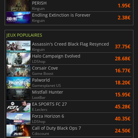
PERISH
1.95€
Kinguin
Endling Extinction is Forever
2.38€
Kinguin
JEUX POPULAIRES
Assassin's Creed Black Flag Resynced
37.75€
Kinguin
Halo Campaign Evolved
28.68€
LDShop
Corsair Cove
16.77€
Game Boost
Palworld
18.20€
Gamesplanet US
Mistfall Hunter
15.95€
LootBar
EA SPORTS FC 27
45.28€
E.Leclerc
Forza Horizon 6
40.35€
LDShop
Call of Duty Black Ops 7
24.50€
Cdiscount