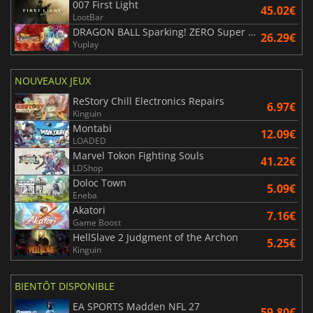
007 First Light
45.02€
LootBar
DRAGON BALL Sparking! ZERO Super Limit Breaking NEO
26.29€
Yuplay
NOUVEAUX JEUX
ReStory Chill Electronics Repairs
6.97€
Kinguin
Montabi
12.09€
LOADED
Marvel Tokon Fighting Souls
41.22€
LDShop
Doloc Town
5.09€
Eneba
Akatori
7.16€
Game Boost
HellSlave 2 Judgment of the Archon
5.25€
Kinguin
BIENTÔT DISPONIBLE
EA SPORTS Madden NFL 27
59.80€