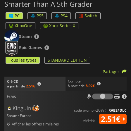
Smarter Than A 5th Grader
Are You Smarter Than A 5th Grader
propose également une
bande sonore entraînante composée par Chris Geddes qui
PC
PS5
PS4
Switch
apporte nostalgie et joie à votre session de jeu. Tout au long
du jeu, les joueurs peuvent choisir parmi quatre bonus
XboxOne
Xbox Series X
uniques ou obtenir l'aide de leurs amis, ce qui peut leur
donner un avantage pour répondre correctement aux
Steam
questions délicates.
Epic Games
Avec son action multijoueur intense et plus de 1 500
questions uniques,
Are You Smarter Than A 5th Grader
est
Tous les types
STANDARD EDITION
sûr de fournir des heures de plaisir palpitant !
Partager
Compte
Clé CD
à partir de
8.92€
à partir de
2.51€
Frais
Frais
Kinguin
-20% :
code promo
RAB24DLC
Steam · Europe
2.51€
3.14€
Afficher les offres similaires