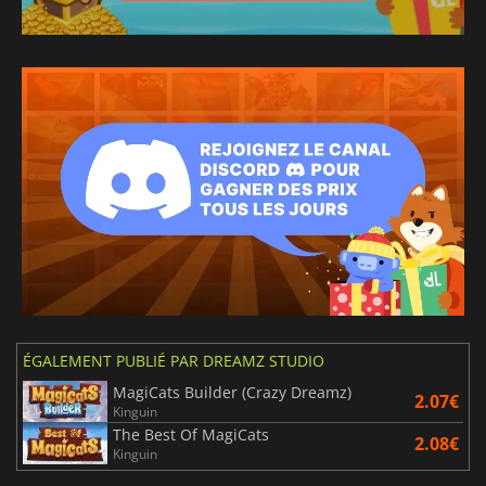
ÉGALEMENT PUBLIÉ PAR DREAMZ STUDIO
MagiCats Builder (Crazy Dreamz)
2.07€
Kinguin
The Best Of MagiCats
2.08€
Kinguin