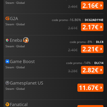
Steam · Global
2.16€
2.46€
G2A
-16.86% :
code promo
DCG2AD1Y4E
Steam · Global
2.17€
2.61€
Eneba
-8% :
code promo
DLC8
Steam · Global
2.21€
2.40€
Game Boost
-14% :
code promo
DLC14
Steam · Global
2.82€
3.28€
Gamesplanet US
11.67€
Steam · Global
Fanatical