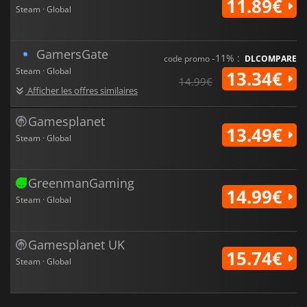
11.89€
Steam · Global
GamersGate
-11% :
code promo
DLCOMPARE
Steam · Global
13.34€
14.99€
Afficher les offres similaires
Gamesplanet
13.49€
Steam · Global
GreenmanGaming
14.99€
Steam · Global
Gamesplanet UK
15.74€
Steam · Global