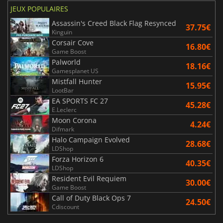
JEUX POPULAIRES
Assassin's Creed Black Flag Resynced
37.75€
Kinguin
Corsair Cove
16.80€
Game Boost
Palworld
18.16€
Gamesplanet US
Mistfall Hunter
15.95€
LootBar
EA SPORTS FC 27
45.28€
E.Leclerc
Moon Corona
4.24€
Difmark
Halo Campaign Evolved
28.68€
LDShop
Forza Horizon 6
40.35€
LDShop
Resident Evil Requiem
30.00€
Game Boost
Call of Duty Black Ops 7
24.50€
Cdiscount