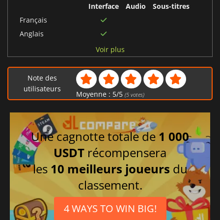
Interface
Audio
Sous-titres
Français
Anglais
Portugais brésilien
Voir plus
Russe
Chinois simplifié
Note des
Espagnol
utilisateurs
Moyenne :
5
/
5
(
5
votes)
Une cagnotte totale de
1 000
USDT
récompensera
les
10 meilleurs joueurs
du
classement.
4 WAYS TO WIN BIG!