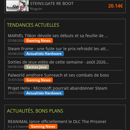
STEINS;GATE RE BOOT
20.14€
Kinguin
TENDANCES ACTUELLES
MARVEL Tōkon dévoile ses débuts et sa feuille de route
Gaming News
07/08/2026
Steam Frame : une fuite sur le prix refroidit les attentes VR
Actualités Hardware
05/08/2026
Sorties de jeux vidéo de cette semaine - août 2026 (semaine 32)
Sorties Jeux
04/08/2026
Palworld améliore Sunreach et ses combats de boss
Gaming News
31/07/2026
Projet Helix : Microsoft pourrait abandonner Steam
Actualités Hardware
29/07/2026
ACTUALITÉS, BONS PLANS
REANIMAL lance officiellement le DLC The Prisoner
Gaming News
il y a 5 heures