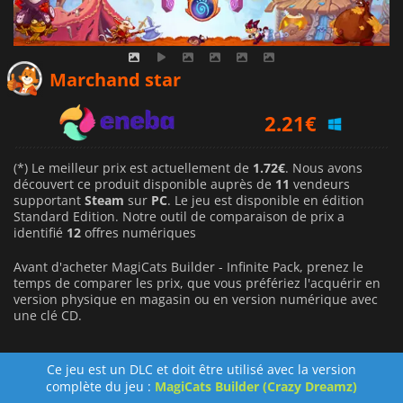
1.72
€
Marchand star
2.21
€
2.16
€
(*) Le meilleur prix est actuellement de
1.72€
. Nous avons
découvert ce produit disponible auprès de
11
vendeurs
supportant
Steam
sur
PC
. Le jeu est disponible en édition
Standard Edition. Notre outil de comparaison de prix a
identifié
12
offres numériques
Avant d'acheter MagiCats Builder - Infinite Pack, prenez le
temps de comparer les prix, que vous préfériez l'acquérir en
version physique en magasin ou en version numérique avec
une clé CD.
Ce jeu est un DLC et doit être utilisé avec la version
complète du jeu :
MagiCats Builder (Crazy Dreamz)