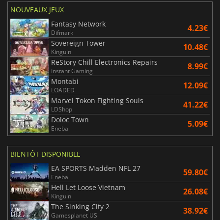
NOUVEAUX JEUX
Fantasy Network
4.23€
Difmark
Sovereign Tower
10.48€
Kinguin
ReStory Chill Electronics Repairs
8.99€
Instant Gaming
Montabi
12.09€
LOADED
Marvel Tokon Fighting Souls
41.22€
LDShop
Doloc Town
5.09€
Eneba
BIENTÔT DISPONIBLE
EA SPORTS Madden NFL 27
59.80€
Eneba
Hell Let Loose Vietnam
26.08€
Kinguin
The Sinking City 2
38.92€
Gamesplanet US