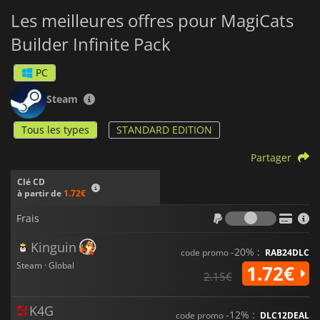
Les meilleures offres pour MagiCats
Builder Infinite Pack
PC
Steam
Tous les types
STANDARD EDITION
Partager
Clé CD
à partir de
1.72€
Frais
Frais
Kinguin
-20% :
code promo
RAB24DLC
Steam · Global
1.72€
2.15€
K4G
-12% :
code promo
DLC12DEAL