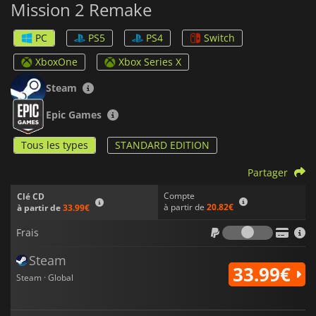
Mission 2 Remake
une vitesse de chargement améliorée, la prise en charge de
plusieurs langues, une option "caméra libre", de nouvelles
fonctions de personnalisation, des effets modernes et une
PC
PS5
PS4
Switch
nouvelle bande-son.
XboxOne
Xbox Series X
Steam
Epic Games
Tous les types
STANDARD EDITION
Partager
Compte
Clé CD
à partir de
20.82€
à partir de
33.99€
Frais
Frais
Steam
33.99€
Steam · Global