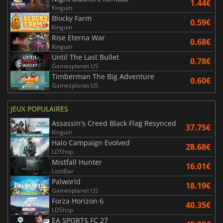
1.44€
Kinguin
Blocky Farm
0.59€
Kinguin
Rise Eterna War
0.68€
Kinguin
Until The Last Bullet
0.78€
Gamesplanet US
Timberman The Big Adventure
0.60€
Gamesplanet US
JEUX POPULAIRES
Assassin's Creed Black Flag Resynced
37.75€
Kinguin
Halo Campaign Evolved
28.68€
LDShop
Mistfall Hunter
16.01€
LootBar
Palworld
18.19€
Gamesplanet US
Forza Horizon 6
40.35€
LDShop
EA SPORTS FC 27