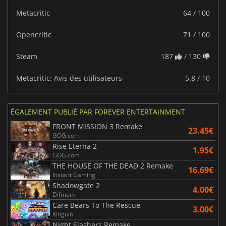
Metacritic
64 / 100
Opencritic
71 / 100
Steam
187
/ 130
Metacritic: Avis des utilisateurs
5.8 / 10
ÉGALEMENT PUBLIÉ PAR FOREVER ENTERTAINMENT
FRONT MISSION 3 Remake
23.45€
GOG.com
Rise Eterna 2
1.95€
GOG.com
THE HOUSE OF THE DEAD 2 Remake
16.69€
Instant Gaming
Shadowgate 2
4.00€
Difmark
Care Bears To The Rescue
3.00€
Kinguin
Night Slashers Remake