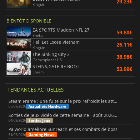
29.23€
Kinguin
BIENTÔT DISPONIBLE
EA SPORTS Madden NFL 27
59.80€
Eneba
Hell Let Loose Vietnam
26.11€
Kinguin
The Sinking City 2
38.98€
Gamesplanet US
STEINS;GATE RE BOOT
53.99€
Steam
TENDANCES ACTUELLES
Steam Frame : une fuite sur le prix refroidit les attentes VR
Actualités Hardware
05/08/2026
Sorties de jeux vidéo de cette semaine - août 2026 (semaine 32)
Sorties Jeux
04/08/2026
Palworld améliore Sunreach et ses combats de boss
Gaming News
31/07/2026