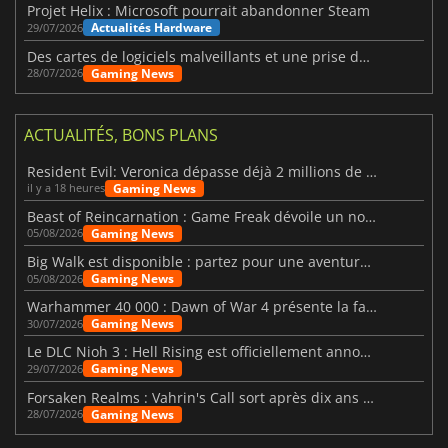
Projet Helix : Microsoft pourrait abandonner Steam
Actualités Hardware
29/07/2026
Des cartes de logiciels malveillants et une prise de contrôle de Discord ont touché Meccha Chameleon
Gaming News
28/07/2026
ACTUALITÉS, BONS PLANS
Resident Evil: Veronica dépasse déjà 2 millions de wishlists
Gaming News
il y a 18 heures
Beast of Reincarnation : Game Freak dévoile un nouveau pari
Gaming News
05/08/2026
Big Walk est disponible : partez pour une aventure entre amis
Gaming News
05/08/2026
Warhammer 40 000 : Dawn of War 4 présente la faction des Nécrons
Gaming News
30/07/2026
Le DLC Nioh 3 : Hell Rising est officiellement annoncé
Gaming News
29/07/2026
Forsaken Realms : Vahrin's Call sort après dix ans de développement
Gaming News
28/07/2026