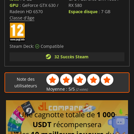
GPU
: GeForce GTX 630 /
RX 580
Radeon HD 6570
Espace disque
: 7 GB
Classe d'âge
Steam Deck:
Compatible
32 Succès Steam
Note des
utilisateurs
Moyenne :
5
/
5
(
2
votes)
Une cagnotte totale de
1 000
USDT
récompensera