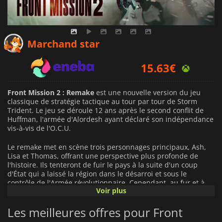
14.25
€
Marchand star
15.63
€
33.99
€
Front Mission 2 : Remake
est une nouvelle version du jeu
classique de stratégie tactique au tour par tour de Storm
Trident. Le jeu se déroule 12 ans après le second conflit de
Huffman, l'armée d'Alordesh ayant déclaré son indépendance
vis-à-vis de l'O.C.U.
Le remake met en scène trois personnages principaux, Ash,
Lisa et Thomas, offrant une perspective plus profonde de
l'histoire. Ils tenteront de fuir le pays à la suite d'un coup
d'État qui a laissé la région dans le désarroi et sous le
contrôle de l'Armée révolutionnaire. Cependant, au fur et à
Voir plus
mesure que le jeu progresse, ils découvrent qu'une profonde
conspiration se cache derrière ces événements.
Les meilleures offres pour Front
Ce classique revitalisé comprend des graphismes actualisés,