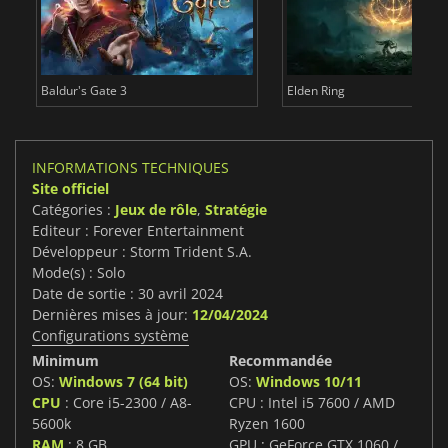
Baldur's Gate 3
Elden Ring
INFORMATIONS TECHNIQUES
Site officiel
Catégories :
Jeux de rôle
,
Stratégie
Editeur : Forever Entertainment
Développeur : Storm Trident S.A.
Mode(s) : Solo
Date de sortie : 30 avril 2024
Dernières mises à jour:
12/04/2024
Configurations système
Minimum
Recommandée
OS:
Windows 7 (64 bit)
OS:
Windows 10/11
CPU
: Core i5-2300 / A8-
CPU : Intel i5 7600 / AMD
5600k
Ryzen 1600
RAM
: 8 GB
GPU : GeForce GTX 1060 /