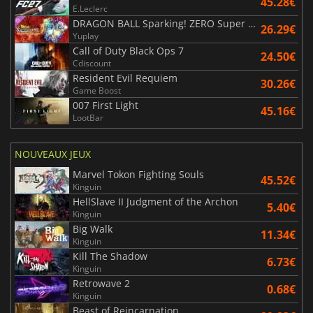
45.28€
E.Leclerc
DRAGON BALL Sparking! ZERO Super Limit Breaking NEO
26.29€
Yuplay
Call of Duty Black Ops 7
24.50€
Cdiscount
Resident Evil Requiem
30.26€
Game Boost
007 First Light
45.16€
LootBar
NOUVEAUX JEUX
Marvel Tokon Fighting Souls
45.52€
Kinguin
HellSlave II Judgment of the Archon
5.40€
Kinguin
Big Walk
11.34€
Kinguin
Kill The Shadow
6.73€
Kinguin
Retrowave 2
0.68€
Kinguin
Beast of Reincarnation