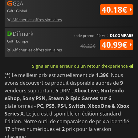
G2A
40.18€
Gift · Global
Afficher les offres similaires
Difmark
-15% :
code promo
DLCOMPARE
Gift · Europe
40.99€
48.22€
Afficher les offres similaires
Signaler une erreur ou un retour d'expérience
(*) Le meilleur prix est actuellement de
1.39€
. Nous
avons découvert ce produit disponible auprès de
9
vendeurs supportant
5
DRM :
Xbox Live, Nintendo
eShop, Sony PSN, Steam & Epic Games
sur
6
plateformes -
PC, PS5, PS4, Switch, XboxOne & Xbox
Series X
. Le jeu est disponible en édition Standard
Edition. Notre outil de comparaison de prix a identifié
17
offres numériques et
2
prix pour la version
physique.