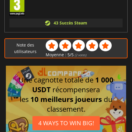
43 Succès Steam
Note des
utilisateurs
Moyenne :
5
/
5
(
2
votes)
Une cagnotte totale de
1 000
USDT
récompensera
les
10 meilleurs joueurs
du
classement.
4 WAYS TO WIN BIG!