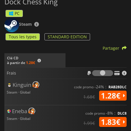
Dock Chess King
PC
Steam
Tous les types
STANDARD EDITION
Partager
Clé CD
à partir de
1.28€
Frais
Frais
Kinguin
-24% :
code promo
RAB28DLC
Steam · Global
1.28€
1.68€
Eneba
-8% :
code promo
DLC8
Steam · Global
1.83€
1.99€