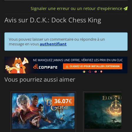
Signaler une erreur ou un retour d'expérience
Avis sur D.C.K.: Dock Chess King
Vous pouvez laisser un commentaire ou répondre à un
message en vous
authentifiant
Vous pourriez aussi aimer
36.07
€
2