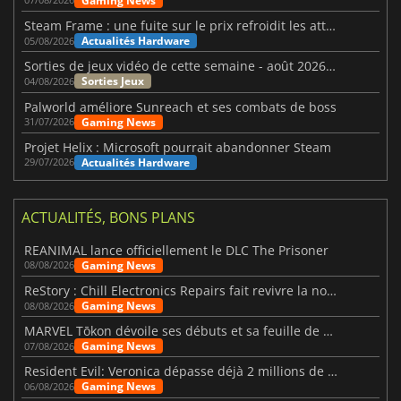
Gaming News
Steam Frame : une fuite sur le prix refroidit les attentes VR
Actualités Hardware
05/08/2026
Sorties de jeux vidéo de cette semaine - août 2026 (semaine 32)
Sorties Jeux
04/08/2026
Palworld améliore Sunreach et ses combats de boss
Gaming News
31/07/2026
Projet Helix : Microsoft pourrait abandonner Steam
Actualités Hardware
29/07/2026
ACTUALITÉS, BONS PLANS
REANIMAL lance officiellement le DLC The Prisoner
Gaming News
08/08/2026
ReStory : Chill Electronics Repairs fait revivre la nostalgie des années 2000
Gaming News
08/08/2026
MARVEL Tōkon dévoile ses débuts et sa feuille de route
Gaming News
07/08/2026
Resident Evil: Veronica dépasse déjà 2 millions de wishlists
Gaming News
06/08/2026