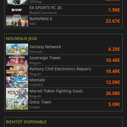
LDShop
EA SPORTS FC 26
1.99€
RueduCommerce
Battlefield 6
23.67€
K4G
NOUVEAUX JEUX
Fantasy Network
4.25€
Difmark
Sovereign Tower
10.48€
Kinguin
ReStory Chill Electronics Repairs
10.48€
Kinguin
Montabi
12.09€
LOADED
Marvel Tokon Fighting Souls
36.08€
Kinguin
Doloc Town
5.09€
Eneba
BIENTÔT DISPONIBLE