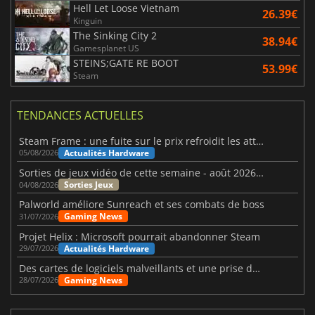
Hell Let Loose Vietnam
26.39€
Kinguin
The Sinking City 2
38.94€
Gamesplanet US
STEINS;GATE RE BOOT
53.99€
Steam
TENDANCES ACTUELLES
Steam Frame : une fuite sur le prix refroidit les attentes VR
Actualités Hardware
05/08/2026
Sorties de jeux vidéo de cette semaine - août 2026 (semaine 32)
Sorties Jeux
04/08/2026
Palworld améliore Sunreach et ses combats de boss
Gaming News
31/07/2026
Projet Helix : Microsoft pourrait abandonner Steam
Actualités Hardware
29/07/2026
Des cartes de logiciels malveillants et une prise de contrôle de Discord ont touché Meccha Chameleon
Gaming News
28/07/2026