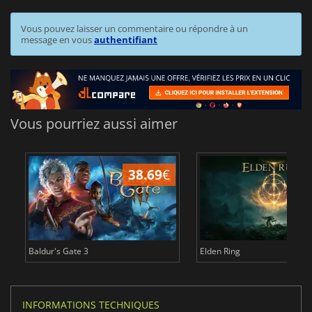
Vous pouvez laisser un commentaire ou répondre à un
message en vous
authentifiant
Vous pourriez aussi aimer
38.69
€
1
Baldur's Gate 3
Elden Ring
INFORMATIONS TECHNIQUES