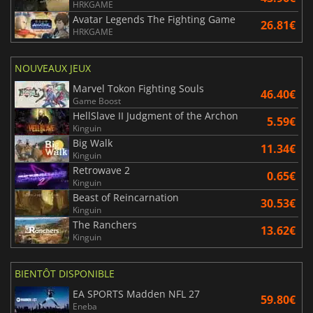
HRKGAME
Avatar Legends The Fighting Game
26.81€
HRKGAME
NOUVEAUX JEUX
Marvel Tokon Fighting Souls
46.40€
Game Boost
HellSlave II Judgment of the Archon
5.59€
Kinguin
Big Walk
11.34€
Kinguin
Retrowave 2
0.65€
Kinguin
Beast of Reincarnation
30.53€
Kinguin
The Ranchers
13.62€
Kinguin
BIENTÔT DISPONIBLE
EA SPORTS Madden NFL 27
59.80€
Eneba