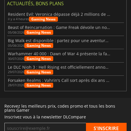
ACTUALITÉS, BONS PLANS
Resident Evil: Veronica dépasse déjà 2 millions de wishlists
Gaming News
il y a 4 heures
Beast of Reincarnation : Game Freak dévoile un nouveau pari
Gaming News
05/08/2026
Big Walk est disponible : partez pour une aventure entre amis
Gaming News
05/08/2026
Warhammer 40 000 : Dawn of War 4 présente la faction des Nécrons
Gaming News
30/07/2026
Le DLC Nioh 3 : Hell Rising est officiellement annoncé
Gaming News
29/07/2026
Forsaken Realms : Vahrin's Call sort après dix ans de développement
Gaming News
28/07/2026
Recevez les meilleurs prix, codes promo et tous les bons
plans Gamer
Inscrivez vous à la newsletter DLCompare