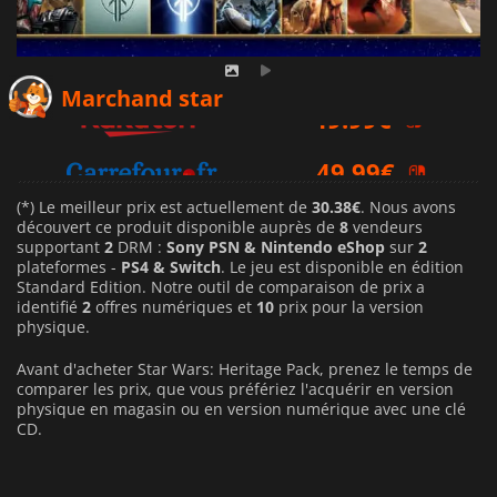
49.99
€
Marchand star
49.99
€
59.99
€
(*) Le meilleur prix est actuellement de
30.38€
. Nous avons
découvert ce produit disponible auprès de
8
vendeurs
supportant
2
DRM :
Sony PSN & Nintendo eShop
sur
2
plateformes -
PS4 & Switch
. Le jeu est disponible en édition
Standard Edition. Notre outil de comparaison de prix a
identifié
2
offres numériques et
10
prix pour la version
physique.
Avant d'acheter Star Wars: Heritage Pack, prenez le temps de
comparer les prix, que vous préfériez l'acquérir en version
physique en magasin ou en version numérique avec une clé
CD.