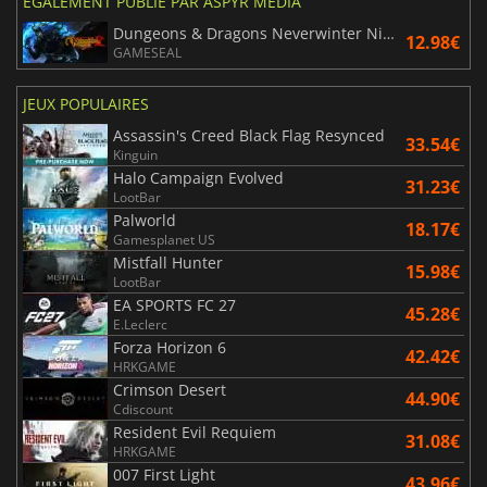
ÉGALEMENT PUBLIÉ PAR ASPYR MEDIA
Dungeons & Dragons Neverwinter Nights 2 Enhanced Edition
12.98€
GAMESEAL
JEUX POPULAIRES
Assassin's Creed Black Flag Resynced
33.54€
Kinguin
Halo Campaign Evolved
31.23€
LootBar
Palworld
18.17€
Gamesplanet US
Mistfall Hunter
15.98€
LootBar
EA SPORTS FC 27
45.28€
E.Leclerc
Forza Horizon 6
42.42€
HRKGAME
Crimson Desert
44.90€
Cdiscount
Resident Evil Requiem
31.08€
HRKGAME
007 First Light
43.96€