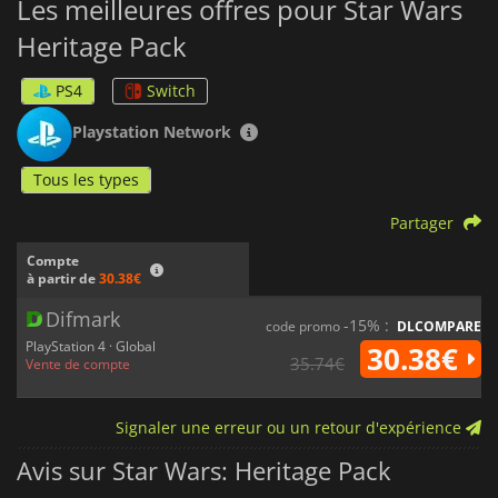
Les meilleures offres pour Star Wars
Heritage Pack
PS4
Switch
Playstation Network
Tous les types
Partager
Compte
à partir de
30.38€
Difmark
-15% :
code promo
DLCOMPARE
PlayStation 4 · Global
30.38€
35.74€
Vente de compte
Signaler une erreur ou un retour d'expérience
Avis sur Star Wars: Heritage Pack