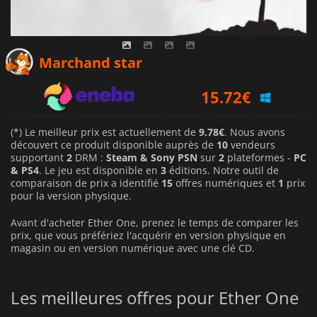
12.18
€
Marchand star
15.72
€
9.78
€
(*) Le meilleur prix est actuellement de
9.78€
. Nous avons
découvert ce produit disponible auprès de
10
vendeurs
supportant
2
DRM :
Steam & Sony PSN
sur
2
plateformes -
PC
& PS4
. Le jeu est disponible en
3
éditions. Notre outil de
comparaison de prix a identifié
15
offres numériques et
1
prix
pour la version physique.
Avant d'acheter Ether One, prenez le temps de comparer les
prix, que vous préfériez l'acquérir en version physique en
magasin ou en version numérique avec une clé CD.
Les meilleures offres pour Ether One