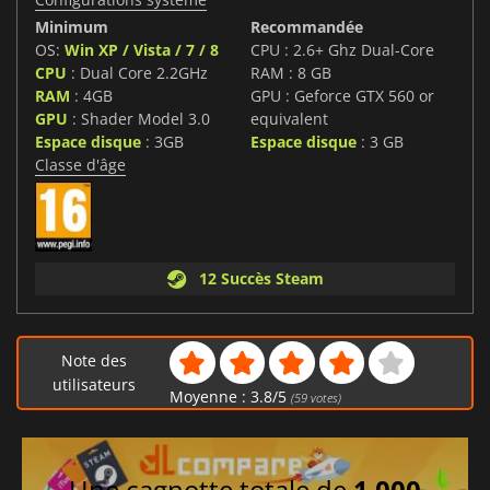
Minimum
Recommandée
OS:
Win XP / Vista / 7 / 8
CPU : 2.6+ Ghz Dual-Core
CPU
: Dual Core 2.2GHz
RAM : 8 GB
RAM
: 4GB
GPU : Geforce GTX 560 or
GPU
: Shader Model 3.0
equivalent
Espace disque
: 3GB
Espace disque
: 3 GB
Classe d'âge
12 Succès Steam
Note des
utilisateurs
Moyenne :
3.8
/
5
(
59
votes)
Une cagnotte totale de
1 000