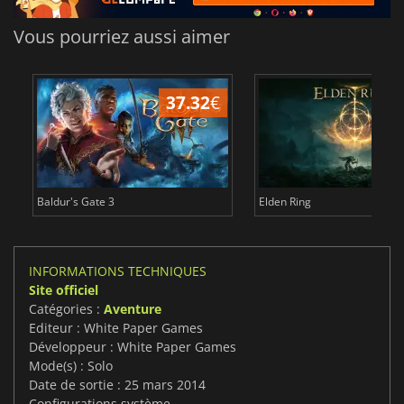
Vous pourriez aussi aimer
37.32
€
1
Baldur's Gate 3
Elden Ring
INFORMATIONS TECHNIQUES
Site officiel
Catégories :
Aventure
Editeur : White Paper Games
Développeur : White Paper Games
Mode(s) : Solo
Date de sortie : 25 mars 2014
Configurations système