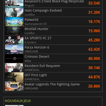
Assassin's Creed Black Flag Resynced
33.54€
Kinguin
Halo Campaign Evolved
31.20€
LootBar
Palworld
18.17€
Gamesplanet US
Mistfall Hunter
15.96€
LootBar
EA SPORTS FC 27
45.28€
E.Leclerc
Forza Horizon 6
42.42€
HRKGAME
Crimson Desert
40.00€
eBay
Resident Evil Requiem
30.14€
GAMESEAL
007 First Light
44.87€
GAMESEAL
Avatar Legends The Fighting Game
26.86€
HRKGAME
NOUVEAUX JEUX