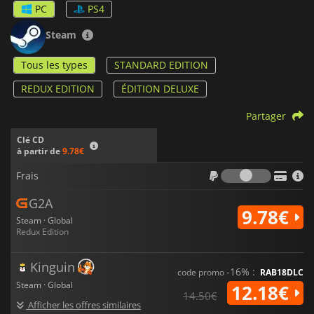
PC
PS4
Steam
Tous les types
STANDARD EDITION
REDUX EDITION
ÉDITION DELUXE
Partager
Clé CD
à partir de
9.78€
Frais
Frais
G2A
9.78€
Steam · Global
Redux Edition
Kinguin
-16% :
code promo
RAB18DLC
Steam · Global
12.18€
14.50€
Afficher les offres similaires