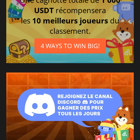
USDT
récompensera
les
10 meilleurs joueurs
du
classement.
4 WAYS TO WIN BIG!