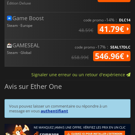
Édition Deluxe
Game Boost
-14% :
code promo
DLC14
Steam · Europe
41.79€
48.59€
GAMESEAL
-17% :
code promo
SEAL17DLC
Steam · Global
546.96€
658.99€
Signaler une erreur ou un retour d'expérience
Avis sur Ether One
Vous pouvez laisser un commentaire ou répondre à un
message en vous
authentifiant