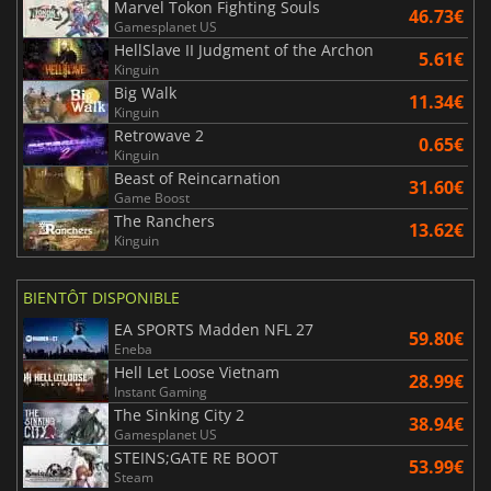
Marvel Tokon Fighting Souls
46.73€
Gamesplanet US
HellSlave II Judgment of the Archon
5.61€
Kinguin
Big Walk
11.34€
Kinguin
Retrowave 2
0.65€
Kinguin
Beast of Reincarnation
31.60€
Game Boost
The Ranchers
13.62€
Kinguin
BIENTÔT DISPONIBLE
EA SPORTS Madden NFL 27
59.80€
Eneba
Hell Let Loose Vietnam
28.99€
Instant Gaming
The Sinking City 2
38.94€
Gamesplanet US
STEINS;GATE RE BOOT
53.99€
Steam