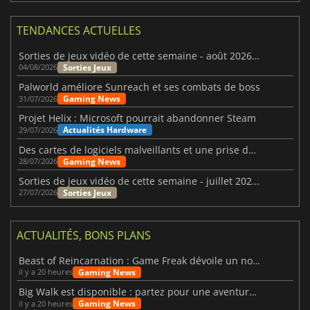
TENDANCES ACTUELLES
Sorties de jeux vidéo de cette semaine - août 2026 (semaine 32)
Sorties Jeux
04/08/2026
Palworld améliore Sunreach et ses combats de boss
Gaming News
31/07/2026
Projet Helix : Microsoft pourrait abandonner Steam
Actualités Hardware
29/07/2026
Des cartes de logiciels malveillants et une prise de contrôle de Discord ont touché Meccha Chameleon
Gaming News
28/07/2026
Sorties de jeux vidéo de cette semaine - juillet 2026 (semaine 31)
Sorties Jeux
27/07/2026
ACTUALITÉS, BONS PLANS
Beast of Reincarnation : Game Freak dévoile un nouveau pari
Gaming News
il y a 20 heures
Big Walk est disponible : partez pour une aventure entre amis
Gaming News
il y a 20 heures