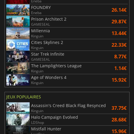
Eneba
FOUNDRY
26.14€
Eneba
Prison Architect 2
29.87€
GAMESEAL
Millennia
13.44€
Kinguin
Cities Skylines 2
22.33€
Kinguin
Star Trek Infinite
8.77€
GAMESEAL
The Lamplighters League
1.14€
Kinguin
Age of Wonders 4
15.92€
Kinguin
JEUX POPULAIRES
Assassin's Creed Black Flag Resynced
37.75€
Kinguin
Halo Campaign Evolved
28.68€
LDShop
Mistfall Hunter
15.96€