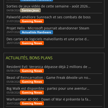
Sorties de jeux vidéo de cette semaine - août 2026 (semaine 32)
Sorties Jeux
04/08/2026
Palworld améliore Sunreach et ses combats de boss
Gaming News
31/07/2026
Projet Helix : Microsoft pourrait abandonner Steam
Actualités Hardware
29/07/2026
Des cartes de logiciels malveillants et une prise de contrôle de Discord ont touché Meccha Chameleon
Gaming News
28/07/2026
ACTUALITÉS, BONS PLANS
Resident Evil: Veronica dépasse déjà 2 millions de wishlists
Gaming News
06/08/2026
Beast of Reincarnation : Game Freak dévoile un nouveau pari
Gaming News
05/08/2026
Big Walk est disponible : partez pour une aventure entre amis
Gaming News
05/08/2026
Warhammer 40 000 : Dawn of War 4 présente la faction des Nécrons
Gaming News
30/07/2026