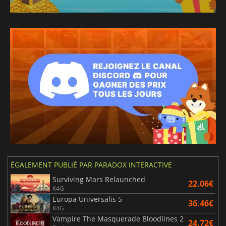
ÉGALEMENT PUBLIÉ PAR PARADOX INTERACTIVE
Surviving Mars Relaunched
22.06€
K4G
Europa Universalis 5
36.46€
K4G
Vampire The Masquerade Bloodlines 2
24.72€