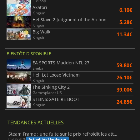
LDShop
Akatori
6.10€
Kinguin
HellSlave 2 Judgment of the Archon
5.28€
Kinguin
Big Walk
11.34€
Kinguin
BIENTÔT DISPONIBLE
EA SPORTS Madden NFL 27
59.80€
Eneba
Hell Let Loose Vietnam
26.10€
Kinguin
The Sinking City 2
39.00€
Gamesplanet US
STEINS;GATE RE BOOT
24.85€
Kinguin
TENDANCES ACTUELLES
Steam Frame : une fuite sur le prix refroidit les attentes VR
Actualités Hardware
05/08/2026