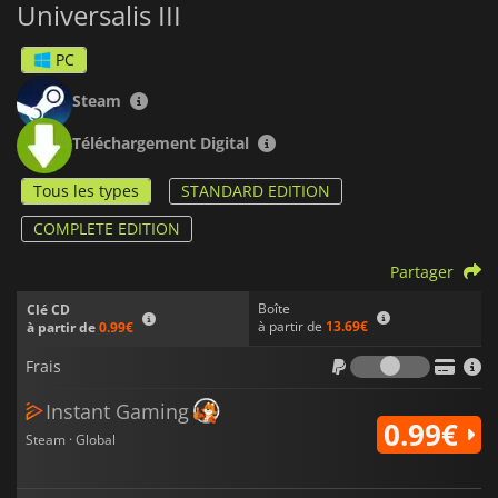
Universalis III
La présence de grands personnages historiques : René
Descartes, Wolfgang Amadeus Mozart ou encore Isaac
PC
Newton.
Steam
Ce jeu de stratégie historique ravira les fans du genre.
Téléchargement Digital
Tous les types
STANDARD EDITION
COMPLETE EDITION
Partager
Boîte
Clé CD
à partir de
13.69€
à partir de
0.99€
Frais
Frais
Instant Gaming
0.99€
Steam · Global