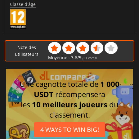
Classe d'âge
Note des
utilisateurs
Moyenne :
3.6
/
5
(
91
votes)
Une cagnotte totale de
1 000
USDT
récompensera
les
10 meilleurs joueurs
du
classement.
4 WAYS TO WIN BIG!