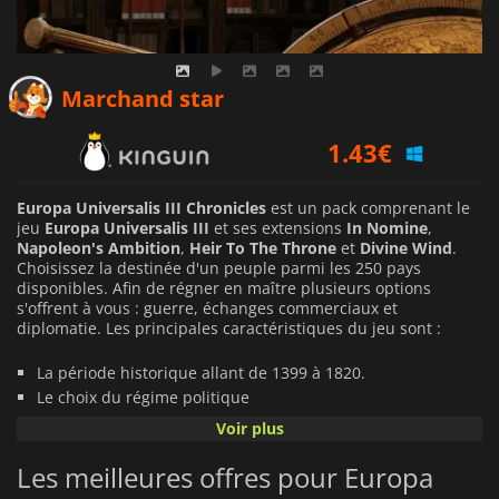
0.99
€
Marchand star
1.43
€
2.20
€
Europa Universalis III Chronicles
est un pack comprenant le
jeu
Europa Universalis III
et ses extensions
In Nomine
,
Napoleon's Ambition
,
Heir To The Throne
et
Divine Wind
.
Choisissez la destinée d'un peuple parmi les 250 pays
disponibles. Afin de régner en maître plusieurs options
s'offrent à vous : guerre, échanges commerciaux et
diplomatie. Les principales caractéristiques du jeu sont :
La période historique allant de 1399 à 1820.
Le choix du régime politique
250 pays disponibles et une carte de plus de 1700
Voir plus
provinces
Les meilleures offres pour Europa
Le mode coopératif permettant à deux joueurs de contrôler
la même nation