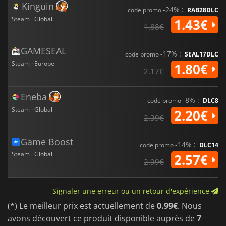
Kinguin
-24% :
code promo
RAB28DLC
Steam · Global
1.43€
1.88€
GAMESEAL
-17% :
code promo
SEAL17DLC
Steam · Europe
1.80€
2.17€
Eneba
-8% :
code promo
DLC8
Steam · Global
2.20€
2.39€
Game Boost
-14% :
code promo
DLC14
Steam · Global
2.57€
2.99€
Signaler une erreur ou un retour d'expérience
(*) Le meilleur prix est actuellement de
0.99€
. Nous
avons découvert ce produit disponible auprès de
7