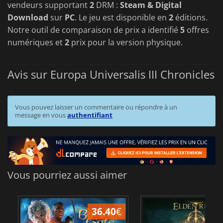
vendeurs supportant
2
DRM :
Steam & Digital
Download
sur
PC
. Le jeu est disponible en
2
éditions.
Notre outil de comparaison de prix a identifié
5
offres
numériques et
2
prix pour la version physique.
Avis sur Europa Universalis III Chronicles
Vous pouvez laisser un commentaire ou répondre à un
message en vous
authentifiant
Vous pourriez aussi aimer
36.40
€