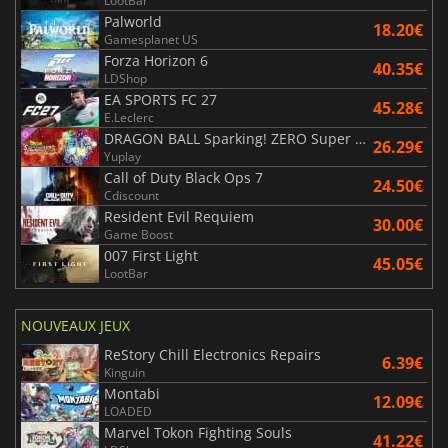
LootBar
Palworld
18.20€
Gamesplanet US
Forza Horizon 6
40.35€
LDShop
EA SPORTS FC 27
45.28€
E.Leclerc
DRAGON BALL Sparking! ZERO Super Limit Breaking NEO
26.29€
Yuplay
Call of Duty Black Ops 7
24.50€
Cdiscount
Resident Evil Requiem
30.00€
Game Boost
007 First Light
45.05€
LootBar
NOUVEAUX JEUX
ReStory Chill Electronics Repairs
6.39€
Kinguin
Montabi
12.09€
LOADED
Marvel Tokon Fighting Souls
41.22€