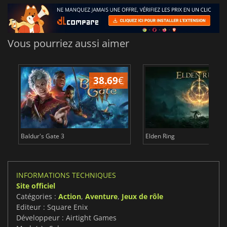
Vous pourriez aussi aimer
38.69
€
1
Baldur's Gate 3
Elden Ring
INFORMATIONS TECHNIQUES
Site officiel
Catégories :
Action
,
Aventure
,
Jeux de rôle
Editeur : Square Enix
Développeur : Airtight Games