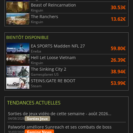
Beast of Reincarnation
30.53€
Kinguin
The Ranchers
13.62€
Kinguin
BIENTÔT DISPONIBLE
EA SPORTS Madden NFL 27
59.80€
Eneba
Hell Let Loose Vietnam
26.39€
Kinguin
The Sinking City 2
38.94€
Gamesplanet US
STEINS;GATE RE BOOT
53.99€
Steam
TENDANCES ACTUELLES
Sorties de jeux vidéo de cette semaine - août 2026 (semaine 32)
Sorties Jeux
04/08/2026
Palworld améliore Sunreach et ses combats de boss
Gaming News
31/07/2026