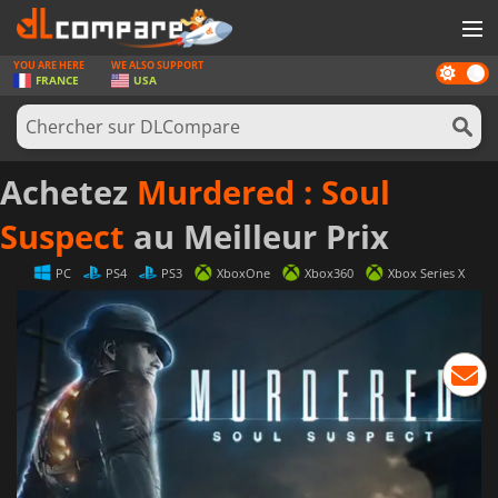
YOU ARE HERE
WE ALSO SUPPORT
Dark
JEUX
FRANCE
USA
mode
CARTES PRÉPAYÉES
LOGICIELS
Achetez
Murdered : Soul
CONCOURS
Suspect
au Meilleur Prix
MATÉRIEL
PC
PS4
PS3
XboxOne
Xbox360
Xbox Series X
NEWS
SE CONNECTER OU S'INSCRIRE