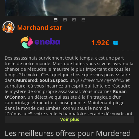
1.82
€
Marchand star
1.92
€
2.39
€
Des assassinats surviennent tout le temps, c'est une part
triste de notre monde. Mais que faites-vous si vous avez eu la
chance de résoudre le meurtre le plus important de tous les
temps ? Le vôtre. C'est quelque chose que vous pouvez faire
dans
Murdered: Soul Suspect
, un
jeu d'aventure mystérieux
et
surnaturel où vous incarnez un esprit qui tente de résoudre
le mystère de son propre assassinat. Vous incarnez
Ronan
O'Connor
, un détective qui assiste à la fin tragique d'un
cambriolage et meurt en conséquence. Maintenant piégé
dans le monde des Limbes, connu sous le nom de
"Crépuscule", votre seule échappatoire sera de découvrir qui
est votre tueur. Heureusement, vous n'aurez pas seulement à
Voir plus
observer ; avec de nouvelles capacités, vous pourrez utiliser
vos compétences de détective pour comprendre la vérité
Les meilleures offres pour Murdered
derrière votre mort. Vous allez explorer
la mystérieuse ville de