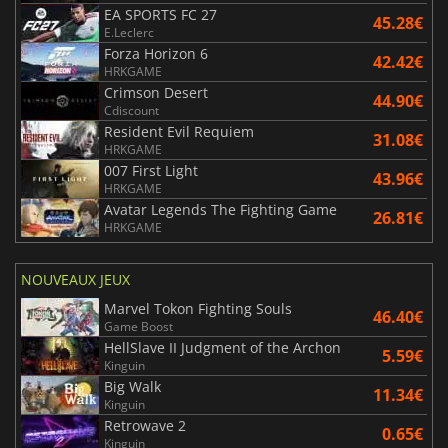
EA SPORTS FC 27
45.28€
E.Leclerc
Forza Horizon 6
42.42€
HRKGAME
Crimson Desert
44.90€
Cdiscount
Resident Evil Requiem
31.08€
HRKGAME
007 First Light
43.96€
HRKGAME
Avatar Legends The Fighting Game
26.81€
HRKGAME
NOUVEAUX JEUX
Marvel Tokon Fighting Souls
46.40€
Game Boost
HellSlave II Judgment of the Archon
5.59€
Kinguin
Big Walk
11.34€
Kinguin
Retrowave 2
0.65€
Kinguin