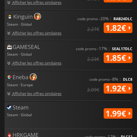
Afficher les offres similaires
Kinguin
-20% :
code promo
RAB24DLC
Steam · Global
1.82€
2.27€
Afficher les offres similaires
GAMESEAL
-17% :
code promo
SEAL17DLC
Steam · Global
1.85€
2.23€
Afficher les offres similaires
Eneba
-8% :
code promo
DLC8
Steam · Europe
1.92€
2.09€
Afficher les offres similaires
Steam
1.99€
Steam · Global
HRKGAME
-12% :
code promo
DLC12