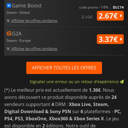
Game Boost
-14% :
code promo
DLC14
Steam · Global
2.67€
3.10€
Afficher les offres similaires
G2A
3.37€
Steam · Europe
Afficher les offres similaires
AFFICHER TOUTES LES OFFRES
Signaler une erreur ou un retour d'expérience
(*) Le meilleur prix est actuellement de
1.36€
. Nous
avons découvert ce produit disponible auprès de
24
vendeurs supportant
4
DRM :
Xbox Live, Steam,
Digital Download & Sony PSN
sur
6
plateformes -
PC,
PS4, PS3, XboxOne, Xbox360 & Xbox Series X
. Le jeu
est disponible en
2
éditions. Notre outil de