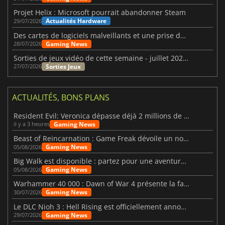
Projet Helix : Microsoft pourrait abandonner Steam
Actualités Hardware
29/07/2026
Des cartes de logiciels malveillants et une prise de contrôle de Discord ont touché Meccha Chameleon
Gaming News
28/07/2026
Sorties de jeux vidéo de cette semaine - juillet 2026 (semaine 31)
Sorties Jeux
27/07/2026
ACTUALITÉS, BONS PLANS
Resident Evil: Veronica dépasse déjà 2 millions de wishlists
Gaming News
il y a 3 heures
Beast of Reincarnation : Game Freak dévoile un nouveau pari
Gaming News
05/08/2026
Big Walk est disponible : partez pour une aventure entre amis
Gaming News
05/08/2026
Warhammer 40 000 : Dawn of War 4 présente la faction des Nécrons
Gaming News
30/07/2026
Le DLC Nioh 3 : Hell Rising est officiellement annoncé
Gaming News
29/07/2026