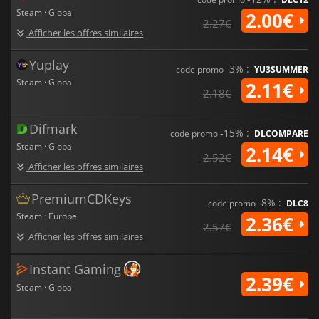
Steam · Global
2.00€
2.27€
Afficher les offres similaires
Yuplay
-3% :
code promo
YU3SUMMER
Steam · Global
2.11€
2.18€
Difmark
-15% :
code promo
DLCOMPARE
Steam · Global
2.14€
2.52€
Afficher les offres similaires
PremiumCDKeys
-8% :
code promo
DLC8
Steam · Europe
2.36€
2.57€
Afficher les offres similaires
Instant Gaming
2.39€
Steam · Global