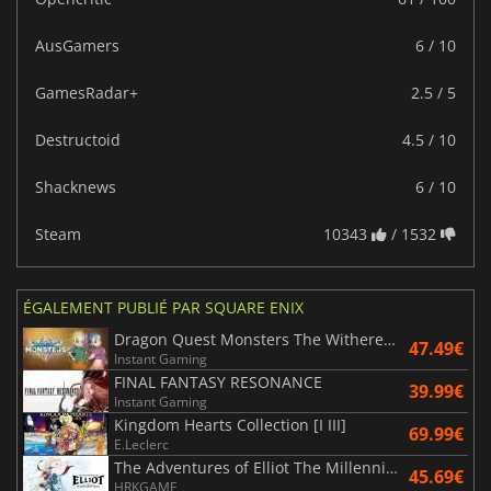
AusGamers
6 / 10
GamesRadar+
2.5 / 5
Destructoid
4.5 / 10
Shacknews
6 / 10
Steam
10343
/ 1532
ÉGALEMENT PUBLIÉ PAR SQUARE ENIX
Dragon Quest Monsters The Withered World
47.49€
Instant Gaming
FINAL FANTASY RESONANCE
39.99€
Instant Gaming
Kingdom Hearts Collection [I III]
69.99€
E.Leclerc
The Adventures of Elliot The Millennium Tales
45.69€
HRKGAME