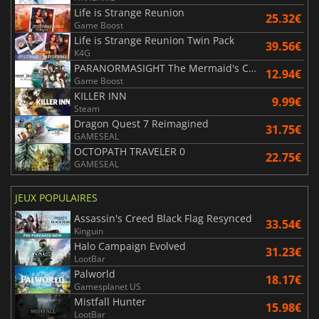
Life is Strange Reunion
25.32€
Game Boost
Life is Strange Reunion Twin Pack
39.56€
K4G
PARANORMASIGHT The Mermaid's Curse
12.94€
Game Boost
KILLER INN
9.99€
Steam
Dragon Quest 7 Reimagined
31.75€
GAMESEAL
OCTOPATH TRAVELER 0
22.75€
GAMESEAL
JEUX POPULAIRES
Assassin's Creed Black Flag Resynced
33.54€
Kinguin
Halo Campaign Evolved
31.23€
LootBar
Palworld
18.17€
Gamesplanet US
Mistfall Hunter
15.98€
LootBar