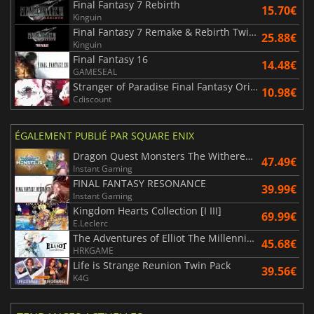
Final Fantasy 7 Rebirth
15.70€
Kinguin
Final Fantasy 7 Remake & Rebirth Twin Pack
25.88€
Kinguin
Final Fantasy 16
14.48€
GAMESEAL
Stranger of Paradise Final Fantasy Origin
10.98€
Cdiscount
ÉGALEMENT PUBLIÉ PAR SQUARE ENIX
Dragon Quest Monsters The Withered World
47.49€
Instant Gaming
FINAL FANTASY RESONANCE
39.99€
Instant Gaming
Kingdom Hearts Collection [I III]
69.99€
E.Leclerc
The Adventures of Elliot The Millennium Tales
45.68€
HRKGAME
Life is Strange Reunion Twin Pack
39.56€
K4G