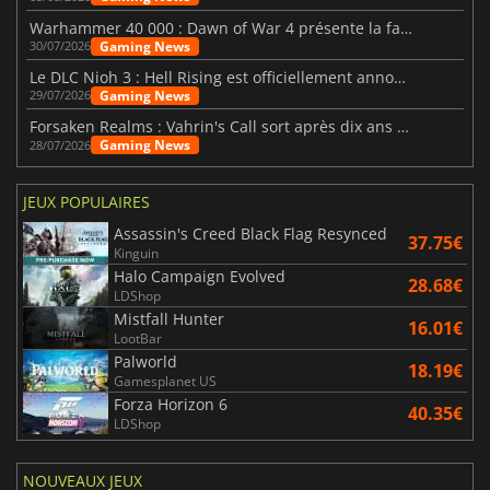
Warhammer 40 000 : Dawn of War 4 présente la faction des Nécrons
Gaming News
30/07/2026
Le DLC Nioh 3 : Hell Rising est officiellement annoncé
Gaming News
29/07/2026
Forsaken Realms : Vahrin's Call sort après dix ans de développement
Gaming News
28/07/2026
JEUX POPULAIRES
Assassin's Creed Black Flag Resynced
37.75€
Kinguin
Halo Campaign Evolved
28.68€
LDShop
Mistfall Hunter
16.01€
LootBar
Palworld
18.19€
Gamesplanet US
Forza Horizon 6
40.35€
LDShop
NOUVEAUX JEUX