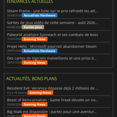
TENDANCES ACTUELLES
Steam Frame : une fuite sur le prix refroidit les attentes VR
Actualités Hardware
05/08/2026
Sorties de jeux vidéo de cette semaine - août 2026 (semaine 32)
Sorties Jeux
04/08/2026
Palworld améliore Sunreach et ses combats de boss
Gaming News
31/07/2026
Projet Helix : Microsoft pourrait abandonner Steam
Actualités Hardware
29/07/2026
Des cartes de logiciels malveillants et une prise de contrôle de Discord ont touché Meccha Chameleon
Gaming News
28/07/2026
ACTUALITÉS, BONS PLANS
Resident Evil: Veronica dépasse déjà 2 millions de wishlists
Gaming News
il y a 19 heures
Beast of Reincarnation : Game Freak dévoile un nouveau pari
Gaming News
05/08/2026
Big Walk est disponible : partez pour une aventure entre amis
Gaming News
05/08/2026