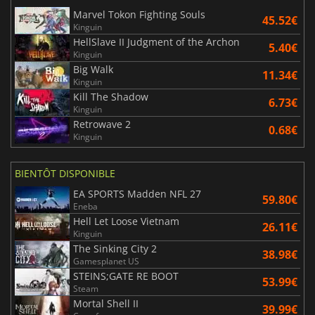
Marvel Tokon Fighting Souls
45.52€
Kinguin
HellSlave II Judgment of the Archon
5.40€
Kinguin
Big Walk
11.34€
Kinguin
Kill The Shadow
6.73€
Kinguin
Retrowave 2
0.68€
Kinguin
BIENTÔT DISPONIBLE
EA SPORTS Madden NFL 27
59.80€
Eneba
Hell Let Loose Vietnam
26.11€
Kinguin
The Sinking City 2
38.98€
Gamesplanet US
STEINS;GATE RE BOOT
53.99€
Steam
Mortal Shell II
39.99€