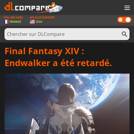
YOU ARE HERE
WE ALSO SUPPORT
Dark
JEUX
FRANCE
USA
mode
CARTES PRÉPAYÉES
LOGICIELS
Final Fantasy XIV :
CONCOURS
Endwalker a été retardé.
MATÉRIEL
NEWS
SE CONNECTER OU S'INSCRIRE