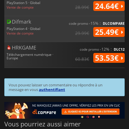
PlayStation 5 · Global
24.64€
28.99€
Vente de compte
Difmark
-15% :
code promo
DLCOMPARE
PlayStation 4 · Global
25.49€
29.99€
Vente de compte
HRKGAME
-12% :
code promo
DLC12
Téléchargement numérique ·
53.53€
Europe
60.83€
Vous pouvez laisser un commentaire ou répondre à un
message en vous
authentifiant
Vous pourriez aussi aimer