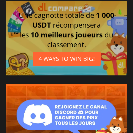
Une cagnotte totale de
1 000
USDT
récompensera
les
10 meilleurs joueurs
du
classement.
4 WAYS TO WIN BIG!