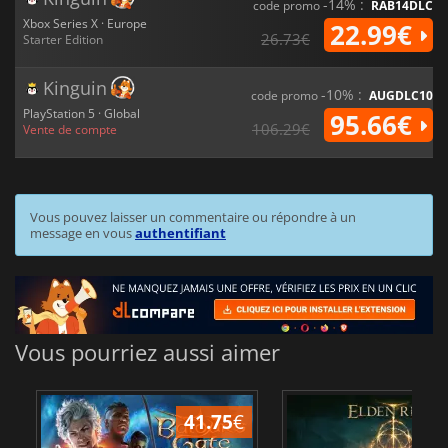
-14% :
code promo
RAB14DLC
Xbox Series X · Europe
22.99€
26.73€
Starter Edition
Kinguin
-10% :
code promo
AUGDLC10
PlayStation 5 · Global
95.66€
106.29€
Vente de compte
Vous pouvez laisser un commentaire ou répondre à un
message en vous
authentifiant
Vous pourriez aussi aimer
41.75
€
1