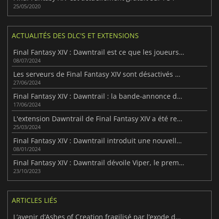
25/05/2020
ACTUALITÉS DES DLC'S ET EXTENSIONS
Final Fantasy XIV : Dawntrail est ce que les joueurs attendaient
08/07/2024
Les serveurs de Final Fantasy XIV sont désactivés pour préparer la sortie de Dawntrail
27/06/2024
Final Fantasy XIV : Dawntrail : la bande-annonce de lancement fait monter la tension autour de l'extension
17/06/2024
L'extension Dawntrail de Final Fantasy XIV a été retardée à cause de... Elden Ring
25/03/2024
Final Fantasy XIV : Dawntrail introduit une nouvelle classe
08/01/2024
Final Fantasy XIV : Dawntrail dévoile Viper, le premier nouveau job de l'extension
23/10/2023
ARTICLES LIÉS
L’avenir d’Ashes of Creation fragilisé par l’exode de ses cadres