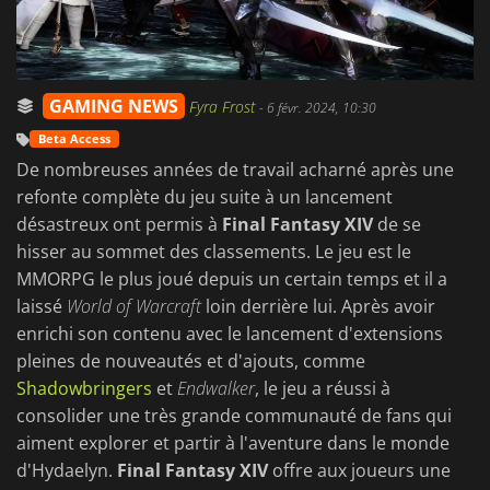
GAMING NEWS
Fyra Frost
-
6 févr. 2024, 10:30
Beta Access
De nombreuses années de travail acharné après une
refonte complète du jeu suite à un lancement
désastreux ont permis à
Final Fantasy XIV
de se
hisser au sommet des classements. Le jeu est le
MMORPG le plus joué depuis un certain temps et il a
laissé
World of Warcraft
loin derrière lui. Après avoir
enrichi son contenu avec le lancement d'extensions
pleines de nouveautés et d'ajouts, comme
Shadowbringers
et
Endwalker
, le jeu a réussi à
consolider une très grande communauté de fans qui
aiment explorer et partir à l'aventure dans le monde
d'Hydaelyn.
Final Fantasy XIV
offre aux joueurs une