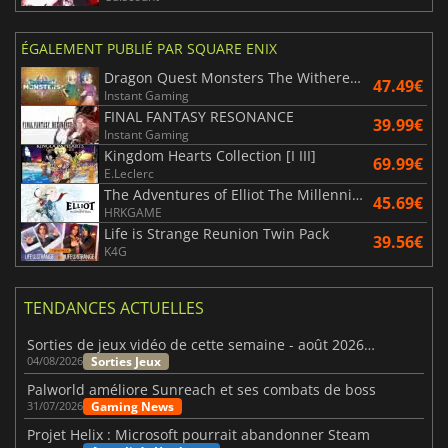
ÉGALEMENT PUBLIÉ PAR SQUARE ENIX
Dragon Quest Monsters The Withered World
47.49€
Instant Gaming
FINAL FANTASY RESONANCE
39.99€
Instant Gaming
Kingdom Hearts Collection [I III]
69.99€
E.Leclerc
The Adventures of Elliot The Millennium Tales
45.69€
HRKGAME
Life is Strange Reunion Twin Pack
39.56€
K4G
TENDANCES ACTUELLES
Sorties de jeux vidéo de cette semaine - août 2026 (semaine 32)
Sorties Jeux
04/08/2026
Palworld améliore Sunreach et ses combats de boss
Gaming News
31/07/2026
Projet Helix : Microsoft pourrait abandonner Steam