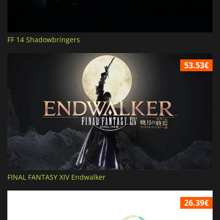
FF 14 Shadowbringers
53.53€
FINAL FANTASY XIV Endwalker
26.39€