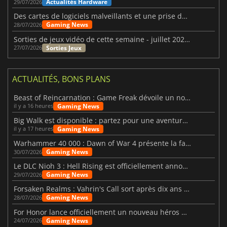
Actualités Hardware
29/07/2026
Des cartes de logiciels malveillants et une prise de contrôle de Discord ont touché Meccha Chameleon
Gaming News
28/07/2026
Sorties de jeux vidéo de cette semaine - juillet 2026 (semaine 31)
Sorties Jeux
27/07/2026
ACTUALITÉS, BONS PLANS
Beast of Reincarnation : Game Freak dévoile un nouveau pari
Gaming News
il y a 16 heures
Big Walk est disponible : partez pour une aventure entre amis
Gaming News
il y a 17 heures
Warhammer 40 000 : Dawn of War 4 présente la faction des Nécrons
Gaming News
30/07/2026
Le DLC Nioh 3 : Hell Rising est officiellement annoncé
Gaming News
29/07/2026
Forsaken Realms : Vahrin's Call sort après dix ans de développement
Gaming News
28/07/2026
For Honor lance officiellement un nouveau héros nommé Arakure
Gaming News
24/07/2026