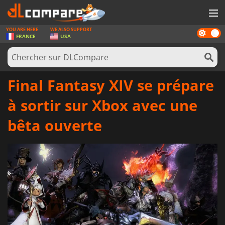
YOU ARE HERE
WE ALSO SUPPORT
Dark
JEUX
FRANCE
USA
mode
CARTES PRÉPAYÉES
LOGICIELS
Final Fantasy XIV se prépare
CONCOURS
à sortir sur Xbox avec une
MATÉRIEL
bêta ouverte
NEWS
SE CONNECTER OU S'INSCRIRE