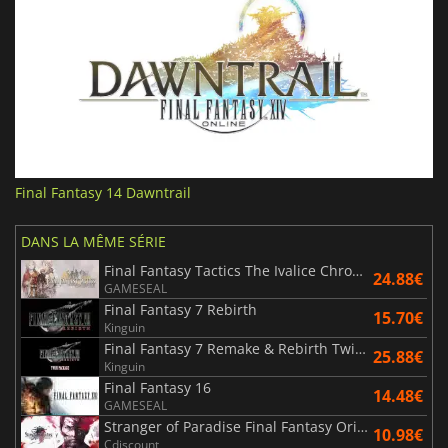
Final Fantasy 14 Dawntrail
DANS LA MÊME SÉRIE
Final Fantasy Tactics The Ivalice Chronicles
24.88€
GAMESEAL
Final Fantasy 7 Rebirth
15.70€
Kinguin
Final Fantasy 7 Remake & Rebirth Twin Pack
25.88€
Kinguin
Final Fantasy 16
14.48€
GAMESEAL
Stranger of Paradise Final Fantasy Origin
10.98€
Cdiscount