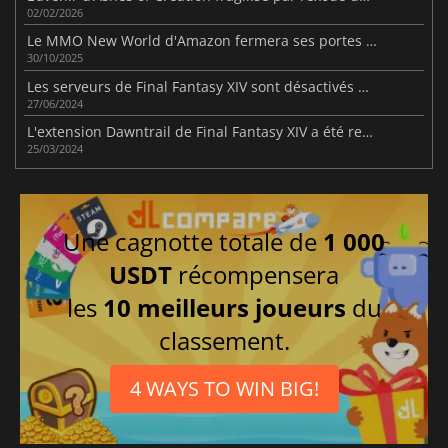
02/02/2026
Le MMO New World d'Amazon fermera ses portes l'année prochaine
30/10/2025
Les serveurs de Final Fantasy XIV sont désactivés pour préparer la sortie de Dawntrail
27/06/2024
L'extension Dawntrail de Final Fantasy XIV a été retardée à cause de... Elden Ring
25/03/2024
Une cagnotte totale de
1 000
USDT
récompensera
les
10 meilleurs joueurs
du
classement.
4 WAYS TO WIN BIG!