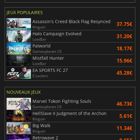
JEUX POPULAIRES
Assassin's Creed Black Flag Resynced
37.75€
Kinguin
Halo Campaign Evolved
31.20€
LootBar
Palworld
18.17€
Gamesplanet US
Mistfall Hunter
15.96€
LootBar
EA SPORTS FC 27
45.28€
E.Leclerc
NOUVEAUX JEUX
Marvel Tokon Fighting Souls
46.73€
Gamesplanet US
HellSlave II Judgment of the Archon
5.61€
Kinguin
Big Walk
11.34€
Kinguin
Retrowave 2