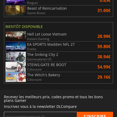
0.65€
Kinguin
Beast of Reincarnation
31.60€
Game Boost
BIENTÔT DISPONIBLE
Hell Let Loose Vietnam
28.99€
Instant Gaming
EA SPORTS Madden NFL 27
59.80€
Eneba
The Sinking City 2
38.94€
Gamesplanet US
STEINS;GATE RE BOOT
54.99€
Cdiscount
The Witch's Bakery
29.16€
Cdiscount
Recevez les meilleurs prix, codes promo et tous les bons
plans Gamer
Inscrivez vous à la newsletter DLCompare