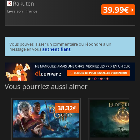
Rakuten
39.99€
Livraison · France
Vous pouvez laisser un commentaire ou répondre à un
message en vous
authentifiant
Vous pourriez aussi aimer
38.32
€