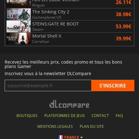
26.11€
Kinguin
The Sinking City 2
38.98€
Gamesplanet US
STEINS;GATE RE BOOT
53.99€
Steam
Mortal Shell II
39.99€
Carrefour
Recevez les meilleurs prix, codes promo et tous les bons
plans Gamer
Inscrivez vous à la newsletter DLCompare
BOUTIQUES
PLATEFORMES DE JEUX
CONTACT
FAQ
MENTIONS LEGALES
PLAN DU SITE
FRANCE