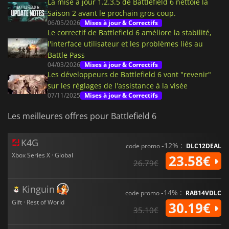
La mise à jour 1.2.3.5 de Battlefield 6 nettoie la
Saison 2 avant le prochain gros coup.
06/05/2026
Mises à jour & Correctifs
Le correctif de Battlefield 6 améliore la stabilité,
l'interface utilisateur et les problèmes liés au
Battle Pass
04/03/2026
Mises à jour & Correctifs
Les développeurs de Battlefield 6 vont "revenir"
sur les réglages de l'assistance à la visée
07/11/2025
Mises à jour & Correctifs
Les meilleures offres pour Battlefield 6
K4G
-12% :
code promo
DLC12DEAL
Xbox Series X · Global
23.58€
26.79€
Kinguin
-14% :
code promo
RAB14VDLC
Gift · Rest of World
30.19€
35.10€