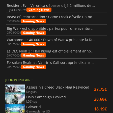
Resident Evil: Veronica dépasse déjà 2 millions de wishlists
Gaming News
il y a 13 heures
Beast of Reincarnation : Game Freak dévoile un nouveau pari
Gaming News
05/08/2026
Big Walk est disponible : partez pour une aventure entre amis
Gaming News
05/08/2026
Warhammer 40 000 : Dawn of War 4 présente la faction des Nécrons
Gaming News
30/07/2026
Le DLC Nioh 3 : Hell Rising est officiellement annoncé
Gaming News
29/07/2026
Forsaken Realms : Vahrin's Call sort après dix ans de développement
Gaming News
28/07/2026
JEUX POPULAIRES
Assassin's Creed Black Flag Resynced
37.75€
Kinguin
Halo Campaign Evolved
28.68€
LDShop
Palworld
18.19€
Gamesplanet US