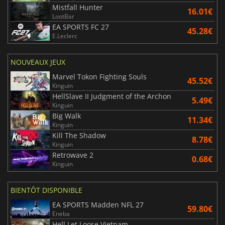
Mistfall Hunter
16.01€
LootBar
EA SPORTS FC 27
45.28€
E.Leclerc
NOUVEAUX JEUX
Marvel Tokon Fighting Souls
45.52€
Kinguin
HellSlave II Judgment of the Archon
5.49€
Kinguin
Big Walk
11.34€
Kinguin
Kill The Shadow
8.78€
Kinguin
Retrowave 2
0.68€
Kinguin
BIENTÔT DISPONIBLE
EA SPORTS Madden NFL 27
59.80€
Eneba
Hell Let Loose Vietnam