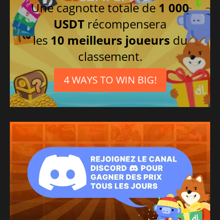
Une cagnotte totale de
1 000
USDT
récompensera
les
10 meilleurs joueurs
du
classement.
4 WAYS TO WIN BIG!