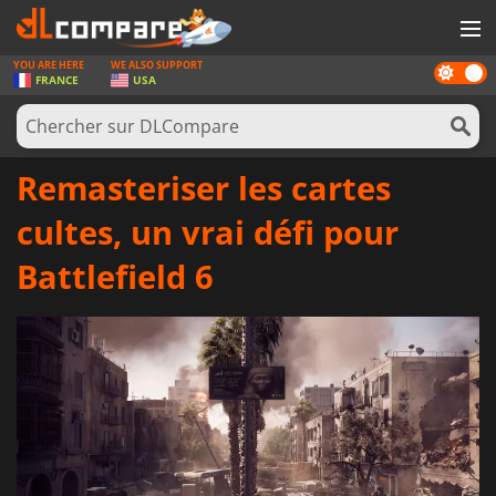
YOU ARE HERE
WE ALSO SUPPORT
Dark
JEUX
FRANCE
USA
mode
CARTES PRÉPAYÉES
LOGICIELS
Remasteriser les cartes
CONCOURS
cultes, un vrai défi pour
MATÉRIEL
Battlefield 6
NEWS
SE CONNECTER OU S'INSCRIRE