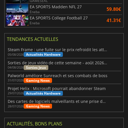
GAMESEAL
EA SPORTS Madden NFL 27
59.80€
Eneba
EA SPORTS College Football 27
41.31€
Eneba
TENDANCES ACTUELLES
Steam Frame : une fuite sur le prix refroidit les attentes VR
Actualités Hardware
05/08/2026
Sorties de jeux vidéo de cette semaine - août 2026 (semaine 32)
Sorties Jeux
04/08/2026
Palworld améliore Sunreach et ses combats de boss
Gaming News
31/07/2026
Projet Helix : Microsoft pourrait abandonner Steam
Actualités Hardware
29/07/2026
Des cartes de logiciels malveillants et une prise de contrôle de Discord ont touché Meccha Chameleon
Gaming News
28/07/2026
ACTUALITÉS, BONS PLANS