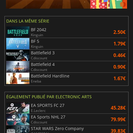
DANS LA MÊME SÉRIE
BF 2042
2.50€
Kinguin
BF 5
1.79€
Kinguin
Battlefield 3
0.46€
Cdiscount
Battlefield 4
0.90€
Cdiscount
Battlefield Hardline
1.67€
Eneba
ÉGALEMENT PUBLIÉ PAR ELECTRONIC ARTS
EA SPORTS FC 27
45.28€
E.Leclerc
EA Sports NHL 27
79.99€
Cdiscount
STAR WARS Zero Company
39.83€