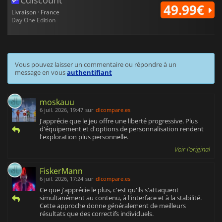
Cdiscount
49.99€
Livraison · France
Day One Edition
Vous pouvez laisser un commentaire ou répondre à un
message en vous
authentifiant
moskauu
6 juil. 2026, 19:47
sur
dlcompare.es
J'apprécie que le jeu offre une liberté progressive. Plus
d'équipement et d'options de personnalisation rendent
l'exploration plus personnelle.
Voir l'original
FiskerMann
6 juil. 2026, 17:24
sur
dlcompare.es
Ce que j'apprécie le plus, c'est qu'ils s'attaquent
simultanément au contenu, à l'interface et à la stabilité.
Cette approche donne généralement de meilleurs
résultats que des correctifs individuels.