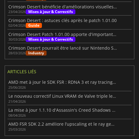
Crimson Desert bénéficie d'améliorations visuelles et de gameplay majeures
Mises à jour & Correctifs
23/04/2026
Crimson Desert : astuces clés après le patch 1.01.00
Guide
02/04/2026
Crimson Desert Patch 1.01.00 apporte d'importantes améliorations
Mises à jour & Correctifs
30/03/2026
Crimson Desert pourrait être lancé sur Nintendo Switch 2 à l'avenir
Industry
28/03/2026
ARTICLES LIÉS
AMD met à jour le SDK FSR : RDNA 3 et ray tracing amélioré
25/06/2026
Le nouveau correctif Linux VRAM de Valve triple les FPS pour certains jeux AMD RX 6500 XT
21/04/2026
La mise à jour 1.1.10 d'Assassin's Creed Shadows améliore le gameplay
08/04/2026
AMD FSR SDK 2.2 améliore l’upscaling et le ray generation
25/03/2026