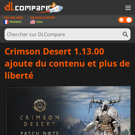
YOU ARE HERE
WE ALSO SUPPORT
Dark
JEUX
FRANCE
USA
mode
CARTES PRÉPAYÉES
LOGICIELS
Crimson Desert 1.13.00
CONCOURS
ajoute du contenu et plus de
MATÉRIEL
liberté
NEWS
SE CONNECTER OU S'INSCRIRE