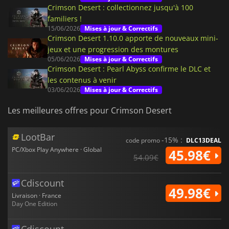
Crimson Desert : collectionnez jusqu'à 100
familiers !
15/06/2026
Mises à jour & Correctifs
Crimson Desert 1.10.0 apporte de nouveaux mini-
jeux et une progression des montures
05/06/2026
Mises à jour & Correctifs
Crimson Desert : Pearl Abyss confirme le DLC et
les contenus à venir
03/06/2026
Mises à jour & Correctifs
Les meilleures offres pour Crimson Desert
LootBar
-15% :
code promo
DLC13DEAL
PC/Xbox Play Anywhere · Global
45.98€
54.09€
Cdiscount
49.98€
Livraison · France
Day One Edition