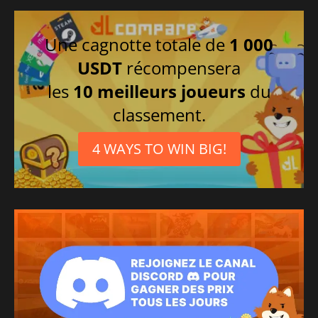
Une cagnotte totale de
1 000
USDT
récompensera
les
10 meilleurs joueurs
du
classement.
4 WAYS TO WIN BIG!