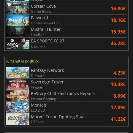
Corsair Cove
16.80€
Game Boost
Palworld
18.16€
Gamesplanet US
Mistfall Hunter
15.95€
LootBar
EA SPORTS FC 27
45.28€
E.Leclerc
NOUVEAUX JEUX
Fantasy Network
4.23€
Difmark
Sovereign Tower
10.48€
Kinguin
ReStory Chill Electronics Repairs
8.99€
Instant Gaming
Montabi
12.09€
LOADED
Marvel Tokon Fighting Souls
41.22€
LDShop