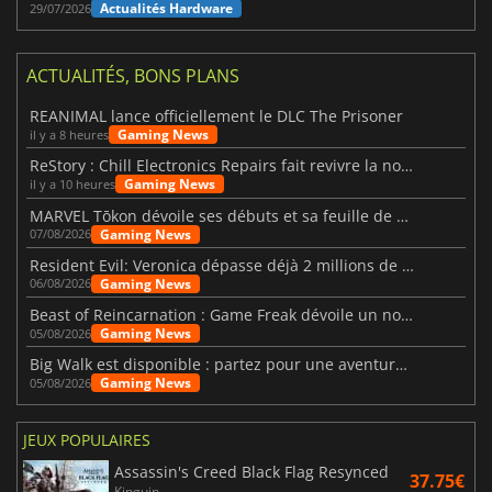
Actualités Hardware
29/07/2026
ACTUALITÉS, BONS PLANS
REANIMAL lance officiellement le DLC The Prisoner
Gaming News
il y a 8 heures
ReStory : Chill Electronics Repairs fait revivre la nostalgie des années 2000
Gaming News
il y a 10 heures
MARVEL Tōkon dévoile ses débuts et sa feuille de route
Gaming News
07/08/2026
Resident Evil: Veronica dépasse déjà 2 millions de wishlists
Gaming News
06/08/2026
Beast of Reincarnation : Game Freak dévoile un nouveau pari
Gaming News
05/08/2026
Big Walk est disponible : partez pour une aventure entre amis
Gaming News
05/08/2026
JEUX POPULAIRES
Assassin's Creed Black Flag Resynced
37.75€
Kinguin