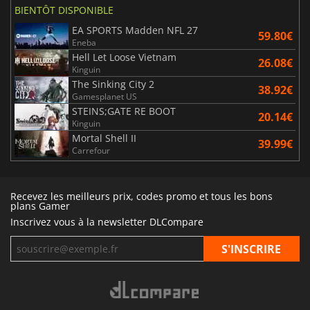
BIENTÔT DISPONIBLE
EA SPORTS Madden NFL 27
59.80€
Eneba
Hell Let Loose Vietnam
26.08€
Kinguin
The Sinking City 2
38.92€
Gamesplanet US
STEINS;GATE RE BOOT
20.14€
Kinguin
Mortal Shell II
39.99€
Carrefour
Recevez les meilleurs prix, codes promo et tous les bons
plans Gamer
Inscrivez vous à la newsletter DLCompare