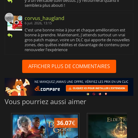
y a un veritable suivi dessus. J'y retournerai quand il
semblera plus abouti !
corvus_haugland
6 juil. 2026, 13:15
C'est une bonne mise à jour et chaque amélioration est
bonne à prendre. Maintenant, j'attends surtout un vrai
gros patch majeur, voire un DLC qui apporte de nouvelles
zones, des quêtes inédites et davantage de contenu pour
renouveler l'expérience
AFFICHER PLUS DE COMMENTAIRES
Vous pourriez aussi aimer
36.07
€
2