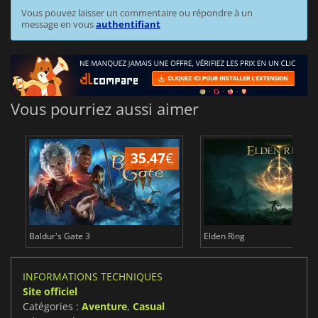
Vous pouvez laisser un commentaire ou répondre à un
message en vous
authentifiant
Vous pourriez aussi aimer
35.47
€
2
Baldur's Gate 3
Elden Ring
INFORMATIONS TECHNIQUES
Site officiel
Catégories :
Aventure
,
Casual