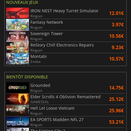
NOUVEAUX JEUX
IRON NEST Heavy Turret Simulator
12.01€
Kinguin
Fantasy Network
3.97€
Kinguin
Sovereign Tower
10.56€
Kinguin
ReStory Chill Electronics Repairs
9.23€
Kinguin
Montabi
10.57€
Eneba
BIENTÔT DISPONIBLE
Grounded
14.75€
Kinguin
Elder Scrolls 4 Oblivion Remastered
25.12€
GAMESEAL
Hell Let Loose Vietnam
25.96€
Kinguin
EA SPORTS Madden NFL 27
53.21€
Kinguin
The Sinking City 2