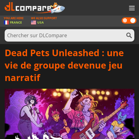
YOU ARE HERE
WE ALSO SUPPORT
Dark
JEUX
FRANCE
USA
mode
CARTES PRÉPAYÉES
LOGICIELS
Dead Pets Unleashed : une
CONCOURS
vie de groupe devenue jeu
MATÉRIEL
narratif
NEWS
SE CONNECTER OU S'INSCRIRE