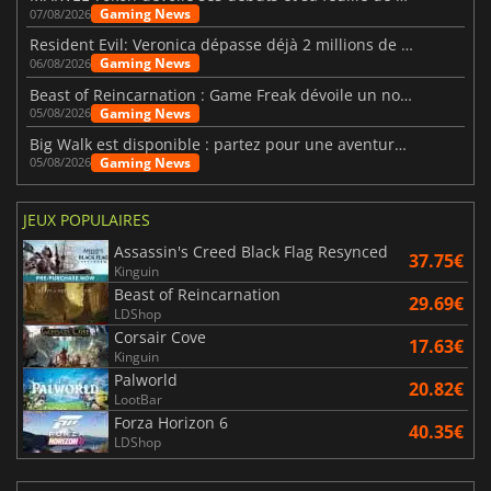
Gaming News
07/08/2026
Resident Evil: Veronica dépasse déjà 2 millions de wishlists
Gaming News
06/08/2026
Beast of Reincarnation : Game Freak dévoile un nouveau pari
Gaming News
05/08/2026
Big Walk est disponible : partez pour une aventure entre amis
Gaming News
05/08/2026
JEUX POPULAIRES
Assassin's Creed Black Flag Resynced
37.75€
Kinguin
Beast of Reincarnation
29.69€
LDShop
Corsair Cove
17.63€
Kinguin
Palworld
20.82€
LootBar
Forza Horizon 6
40.35€
LDShop