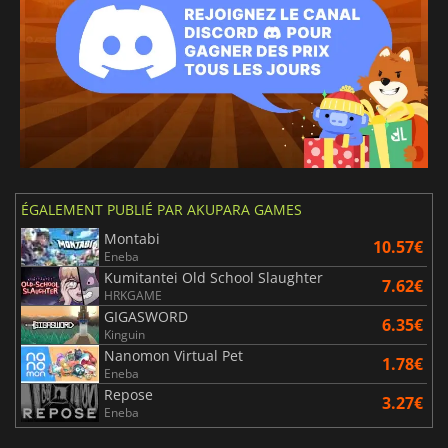
ÉGALEMENT PUBLIÉ PAR AKUPARA GAMES
Montabi
10.57€
Eneba
Kumitantei Old School Slaughter
7.62€
HRKGAME
GIGASWORD
6.35€
Kinguin
Nanomon Virtual Pet
1.78€
Eneba
Repose
3.27€
Eneba