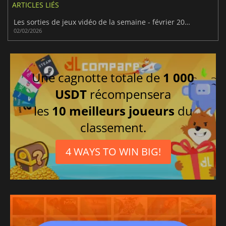
ARTICLES LIÉS
Les sorties de jeux vidéo de la semaine - février 2026 (semaine 6)
02/02/2026
Une cagnotte totale de
1 000
USDT
récompensera
les
10 meilleurs joueurs
du
classement.
4 WAYS TO WIN BIG!