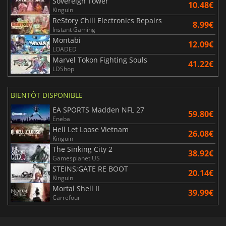
Sovereign Tower
10.48€
Kinguin
ReStory Chill Electronics Repairs
8.99€
Instant Gaming
Montabi
12.09€
LOADED
Marvel Tokon Fighting Souls
41.22€
LDShop
BIENTÔT DISPONIBLE
EA SPORTS Madden NFL 27
59.80€
Eneba
Hell Let Loose Vietnam
26.08€
Kinguin
The Sinking City 2
38.92€
Gamesplanet US
STEINS;GATE RE BOOT
20.14€
Kinguin
Mortal Shell II
39.99€
Carrefour