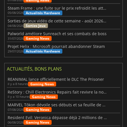
Gaming News
Steam Frame : une fuite sur le prix refroidit les attentes VR
Actualités Hardware
05/08/2026
Sorties de jeux vidéo de cette semaine - août 2026 (semaine 32)
Sorties Jeux
04/08/2026
Palworld améliore Sunreach et ses combats de boss
Gaming News
31/07/2026
Projet Helix : Microsoft pourrait abandonner Steam
Actualités Hardware
29/07/2026
ACTUALITÉS, BONS PLANS
REANIMAL lance officiellement le DLC The Prisoner
Gaming News
il y a 8 heures
ReStory : Chill Electronics Repairs fait revivre la nostalgie des années 2000
Gaming News
il y a 10 heures
MARVEL Tōkon dévoile ses débuts et sa feuille de route
Gaming News
07/08/2026
Resident Evil: Veronica dépasse déjà 2 millions de wishlists
Gaming News
06/08/2026