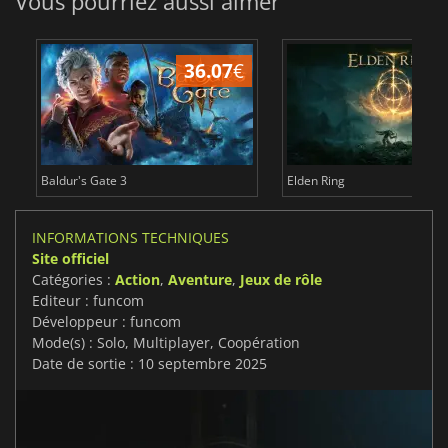
Vous pourriez aussi aimer
36.07
€
2
Baldur's Gate 3
Elden Ring
INFORMATIONS TECHNIQUES
Site officiel
Catégories :
Action
,
Aventure
,
Jeux de rôle
Editeur : funcom
Développeur : funcom
Mode(s) : Solo, Multiplayer, Coopération
Date de sortie : 10 septembre 2025