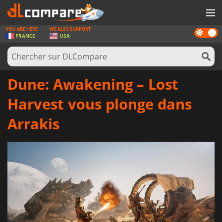
YOU ARE HERE
WE ALSO SUPPORT
Dark
JEUX
FRANCE
USA
mode
CARTES PRÉPAYÉES
LOGICIELS
Dune: Awakening – Lost
CONCOURS
Harvest vous plonge dans
MATÉRIEL
Arrakis
NEWS
SE CONNECTER OU S'INSCRIRE