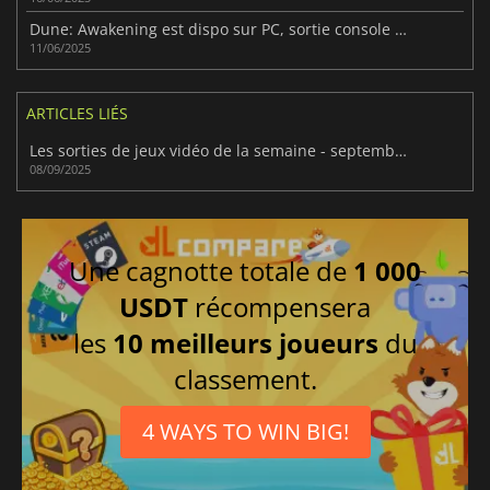
Dune: Awakening est dispo sur PC, sortie console attendue en 2026
11/06/2025
ARTICLES LIÉS
Les sorties de jeux vidéo de la semaine - septembre 2025 (semaine 37)
08/09/2025
Une cagnotte totale de
1 000
USDT
récompensera
les
10 meilleurs joueurs
du
classement.
4 WAYS TO WIN BIG!