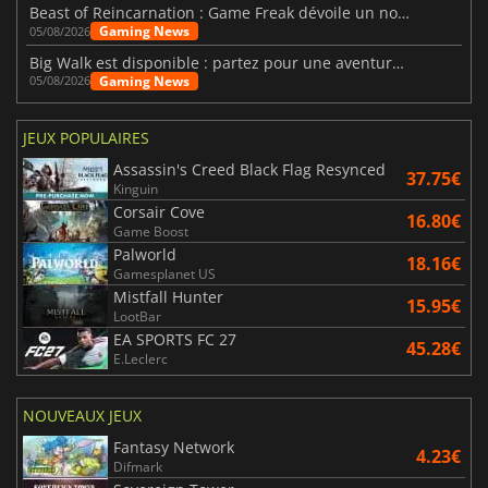
Beast of Reincarnation : Game Freak dévoile un nouveau pari
Gaming News
05/08/2026
Big Walk est disponible : partez pour une aventure entre amis
Gaming News
05/08/2026
JEUX POPULAIRES
Assassin's Creed Black Flag Resynced
37.75€
Kinguin
Corsair Cove
16.80€
Game Boost
Palworld
18.16€
Gamesplanet US
Mistfall Hunter
15.95€
LootBar
EA SPORTS FC 27
45.28€
E.Leclerc
NOUVEAUX JEUX
Fantasy Network
4.23€
Difmark