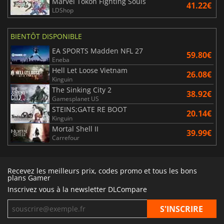
Marvel Tokon Fighting Souls
41.22€
LDShop
BIENTÔT DISPONIBLE
EA SPORTS Madden NFL 27
59.80€
Eneba
Hell Let Loose Vietnam
26.08€
Kinguin
The Sinking City 2
38.92€
Gamesplanet US
STEINS;GATE RE BOOT
20.14€
Kinguin
Mortal Shell II
39.99€
Carrefour
Recevez les meilleurs prix, codes promo et tous les bons
plans Gamer
Inscrivez vous à la newsletter DLCompare