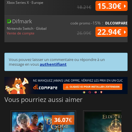
Xbox Series X · Europe
15.30€
18.21€
Difmark
-15% :
code promo
DLCOMPARE
Nintendo Switch · Global
22.94€
26.99€
Vente de compte
Vous pouvez laisser un commentaire ou répondre à un
message en vous
authentifiant
Vous pourriez aussi aimer
36.07
€
2