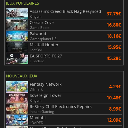
JEUX POPULAIRES
Assassin's Creed Black Flag Resynced
37.75€
Kinguin
Corsair Cove
16.80€
Game Boost
Palworld
18.16€
Gamesplanet US
Mistfall Hunter
15.95€
LootBar
EA SPORTS FC 27
45.28€
E.Leclerc
NOUVEAUX JEUX
Fantasy Network
4.23€
Difmark
Sovereign Tower
10.48€
Kinguin
ReStory Chill Electronics Repairs
8.99€
Instant Gaming
Montabi
12.09€
LOADED