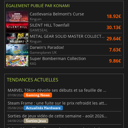
ÉGALEMENT PUBLIÉ PAR KONAMI
Castlevania Belmont's Curse
18.92€
Kinguin
SILENT HILL Townfall
30.13€
GAMESEAL
METAL GEAR SOLID MASTER COLLECTION Vol.2
29.64€
Kinguin
Darwin's Paradox!
7.63€
Gamesplanet UK
Super Bomberman Collection
9.86€
K4G
TENDANCES ACTUELLES
MARVEL Tōkon dévoile ses débuts et sa feuille de route
Gaming News
07/08/2026
Steam Frame : une fuite sur le prix refroidit les attentes VR
Actualités Hardware
05/08/2026
Sorties de jeux vidéo de cette semaine - août 2026 (semaine 32)
Sorties Jeux
04/08/2026