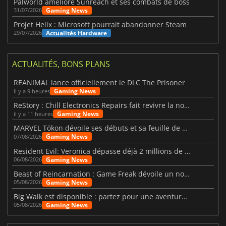
Palworld améliore Sunreach et ses combats de boss
Gaming News
31/07/2026
Projet Helix : Microsoft pourrait abandonner Steam
Actualités Hardware
29/07/2026
ACTUALITÉS, BONS PLANS
REANIMAL lance officiellement le DLC The Prisoner
Gaming News
il y a 9 heures
ReStory : Chill Electronics Repairs fait revivre la nostalgie des années 2000
Gaming News
il y a 11 heures
MARVEL Tōkon dévoile ses débuts et sa feuille de route
Gaming News
07/08/2026
Resident Evil: Veronica dépasse déjà 2 millions de wishlists
Gaming News
06/08/2026
Beast of Reincarnation : Game Freak dévoile un nouveau pari
Gaming News
05/08/2026
Big Walk est disponible : partez pour une aventure entre amis
Gaming News
05/08/2026