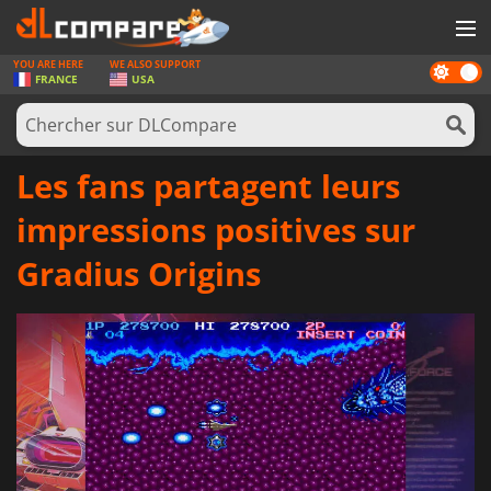
YOU ARE HERE
WE ALSO SUPPORT
Dark
JEUX
FRANCE
USA
mode
CARTES PRÉPAYÉES
LOGICIELS
Les fans partagent leurs
CONCOURS
impressions positives sur
MATÉRIEL
Gradius Origins
NEWS
SE CONNECTER OU S'INSCRIRE