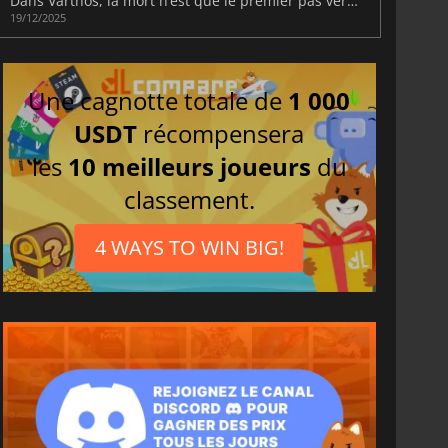
Dans Varthos, la mort n’est que le premier pas vers le trône
19/12/2025
Une cagnotte totale de
1 000
USDT
récompensera
les
10 meilleurs joueurs
du
classement.
4 WAYS TO WIN BIG!