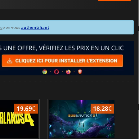
age en vous
authentifiant
19.69
€
18.28
€