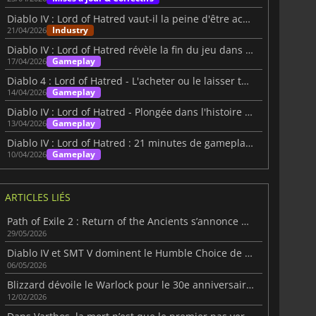
Diablo IV : Lord of Hatred vaut-il la peine d'être acheté après la critique d'IGN ?
Industry
21/04/2026
Diablo IV : Lord of Hatred révèle la fin du jeu dans une nouvelle vidéo IGN First
Gameplay
17/04/2026
Diablo 4 : Lord of Hatred - L'acheter ou le laisser tomber ?
Gameplay
14/04/2026
Diablo IV : Lord of Hatred - Plongée dans l'histoire intérieure
Gameplay
13/04/2026
Diablo IV : Lord of Hatred : 21 minutes de gameplay à Skovos
Gameplay
10/04/2026
ARTICLES LIÉS
Path of Exile 2 : Return of the Ancients s’annonce massif
29/05/2026
Diablo IV et SMT V dominent le Humble Choice de mai 2026
06/05/2026
Blizzard dévoile le Warlock pour le 30e anniversaire de Diablo
12/02/2026