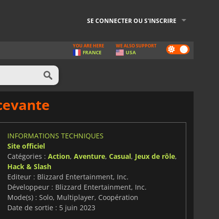
SE CONNECTER OU S'INSCRIRE
YOU ARE HERE
WE ALSO SUPPORT
Dark
FRANCE
USA
mode
écevante
INFORMATIONS TECHNIQUES
Site officiel
Catégories :
Action
,
Aventure
,
Casual
,
Jeux de rôle
,
Hack & Slash
Editeur : Blizzard Entertainment, Inc.
Développeur : Blizzard Entertainment, Inc.
Mode(s) : Solo, Multiplayer, Coopération
Date de sortie : 5 juin 2023