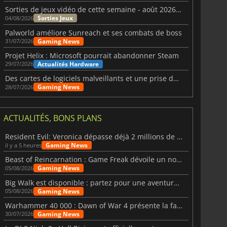
Sorties de jeux vidéo de cette semaine - août 2026 (semaine 32)
Sorties Jeux
04/08/2026
Palworld améliore Sunreach et ses combats de boss
Gaming News
31/07/2026
Projet Helix : Microsoft pourrait abandonner Steam
Actualités Hardware
29/07/2026
Des cartes de logiciels malveillants et une prise de contrôle de Discord ont touché Meccha Chameleon
Gaming News
28/07/2026
ACTUALITÉS, BONS PLANS
Resident Evil: Veronica dépasse déjà 2 millions de wishlists
Gaming News
il y a 5 heures
Beast of Reincarnation : Game Freak dévoile un nouveau pari
Gaming News
05/08/2026
Big Walk est disponible : partez pour une aventure entre amis
Gaming News
05/08/2026
Warhammer 40 000 : Dawn of War 4 présente la faction des Nécrons
Gaming News
30/07/2026