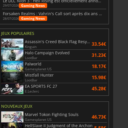
Le DLC Nioh 3 : Hell Rising est officiellement annoncé
Gaming News
29/07/2026
Forsaken Realms : Vahrin's Call sort après dix ans de développement
Gaming News
28/07/2026
JEUX POPULAIRES
Assassin's Creed Black Flag Resynced
33.54€
Kinguin
Halo Campaign Evolved
31.23€
LootBar
Palworld
18.17€
Gamesplanet US
Mistfall Hunter
15.98€
LootBar
EA SPORTS FC 27
45.28€
E.Leclerc
24.24
€
23.58
€
NOUVEAUX JEUX
Marvel Tokon Fighting Souls
46.73€
Gamesplanet US
HellSlave II Judgment of the Archon