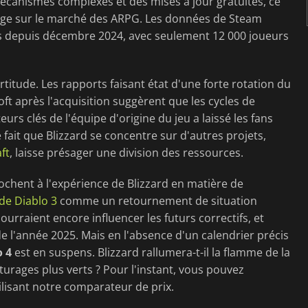
écanismes complexes et des mises à jour gratuites, ce
ge sur le marché des ARPG. Les données de Steam
 depuis décembre 2024, avec seulement 12 000 joueurs
ertitude. Les rapports faisant état d'une forte rotation du
ft après l'acquisition suggèrent que les cycles de
s clés de l'équipe d'origine du jeu a laissé les fans
e fait que Blizzard se concentre sur d'autres projets,
ft
, laisse présager une division des ressources.
rochent à l'expérience de Blizzard en matière de
 de Diablo 3
comme un retournement de situation
raient encore influencer les futurs correctifs, et
de l'année 2025. Mais en l'absence d'un calendrier précis
o 4
est en suspens. Blizzard rallumera-t-il la flamme de la
âturages plus verts ? Pour l'instant, vous pouvez
ilisant notre comparateur de prix.