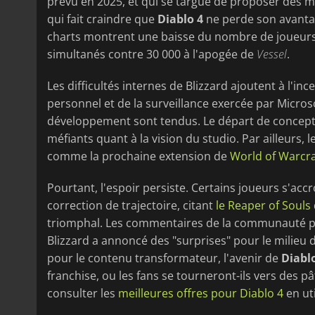
prévu en 2025, et qui se targue de proposer des m
qui fait craindre que
Diablo 4
ne perde son avanta
charts montrent une baisse du nombre de joueurs
simultanés contre 30 000 à l'apogée de
Vessel
.
Les difficultés internes de Blizzard ajoutent à l'inc
personnel et de la surveillance exercée par Microso
développement sont tendus. Le départ de concepteur
méfiants quant à la vision du studio. Par ailleurs, l
comme la prochaine extension de
World of Warcra
Pourtant, l'espoir persiste. Certains joueurs s'acc
correction de trajectoire, citant
le Reaper of Souls
triomphal. Les commentaires de la communauté pour
Blizzard a annoncé des "surprises" pour le milieu 
pour le contenu transformateur, l'avenir de
Diabl
franchise, ou les fans se tourneront-ils vers des p
consulter les
meilleures offres pour Diablo 4
en ut