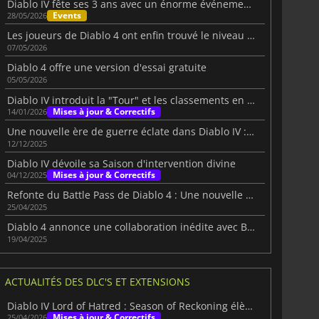
Diablo IV fête ses 3 ans avec un énorme événement anniversaire
Events
28/05/2026
Les joueurs de Diablo 4 ont enfin trouvé le niveau secret de la vache
07/05/2026
Diablo 4 offre une version d'essai gratuite
05/05/2026
Diablo IV introduit la "Tour" et les classements en bêta
Mises à jour & Correctifs
14/01/2026
Une nouvelle ère de guerre éclate dans Diablo IV : Lord of Hatred
12/12/2025
Diablo IV dévoile sa Saison d'intervention divine
Mises à jour & Correctifs
04/12/2025
Refonte du Battle Pass de Diablo 4 : Une nouvelle ère de choix en Saison 8
25/04/2025
Diablo 4 annonce une collaboration inédite avec Berserk
19/04/2025
ACTUALITÉS DES DLC'S ET EXTENSIONS
Diablo IV Lord of Hatred : Season of Reckoning élève l'expérience
Mises à jour & Correctifs
25/04/2026