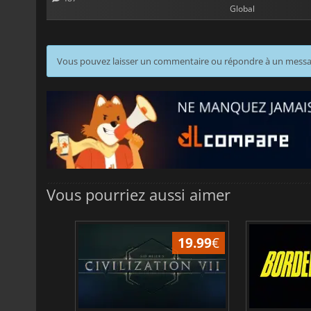
Global
Vous pouvez laisser un commentaire ou répondre à un mess
Vous pourriez aussi aimer
31.34
€
19.99
€