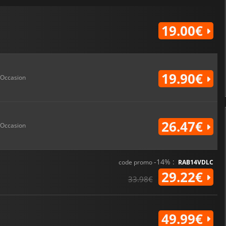
19.00€
19.90€
Occasion
26.47€
Occasion
-14% :
code promo
RAB14VDLC
29.22€
33.98€
49.99€