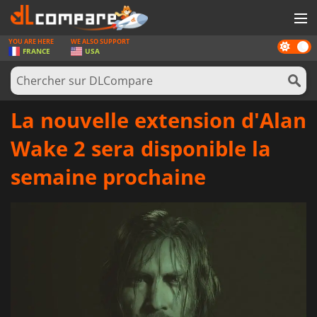
YOU ARE HERE
WE ALSO SUPPORT
Dark
JEUX
FRANCE
USA
mode
CARTES PRÉPAYÉES
LOGICIELS
La nouvelle extension d'Alan
CONCOURS
Wake 2 sera disponible la
MATÉRIEL
semaine prochaine
NEWS
SE CONNECTER OU S'INSCRIRE