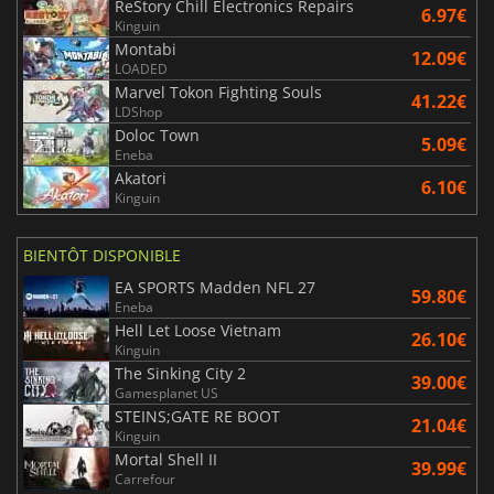
ReStory Chill Electronics Repairs
6.97€
Kinguin
Montabi
12.09€
LOADED
Marvel Tokon Fighting Souls
41.22€
LDShop
Doloc Town
5.09€
Eneba
Akatori
6.10€
Kinguin
BIENTÔT DISPONIBLE
EA SPORTS Madden NFL 27
59.80€
Eneba
Hell Let Loose Vietnam
26.10€
Kinguin
The Sinking City 2
39.00€
Gamesplanet US
STEINS;GATE RE BOOT
21.04€
Kinguin
Mortal Shell II
39.99€
Carrefour