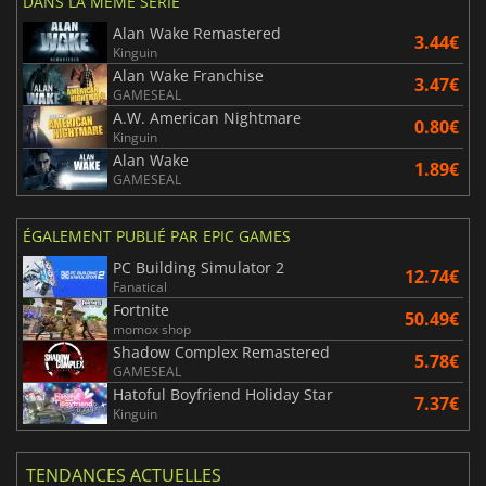
DANS LA MÊME SÉRIE
Alan Wake Remastered
3.44€
Kinguin
Alan Wake Franchise
3.47€
GAMESEAL
A.W. American Nightmare
0.80€
Kinguin
Alan Wake
1.89€
GAMESEAL
ÉGALEMENT PUBLIÉ PAR EPIC GAMES
PC Building Simulator 2
12.74€
Fanatical
Fortnite
50.49€
momox shop
Shadow Complex Remastered
5.78€
GAMESEAL
Hatoful Boyfriend Holiday Star
7.37€
Kinguin
TENDANCES ACTUELLES