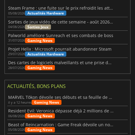
Steam Frame : une fuite sur le prix refroidit les attentes VR
Actualités Hardware
05/08/2026
Sorties de jeux vidéo de cette semaine - août 2026 (semaine 32)
Sorties Jeux
04/08/2026
Palworld améliore Sunreach et ses combats de boss
Gaming News
31/07/2026
Projet Helix : Microsoft pourrait abandonner Steam
Actualités Hardware
29/07/2026
Des cartes de logiciels malveillants et une prise de contrôle de Discord ont touché Meccha Chameleon
Gaming News
28/07/2026
ACTUALITÉS, BONS PLANS
MARVEL Tōkon dévoile ses débuts et sa feuille de route
Gaming News
il y a 12 heures
Resident Evil: Veronica dépasse déjà 2 millions de wishlists
Gaming News
06/08/2026
Beast of Reincarnation : Game Freak dévoile un nouveau pari
Gaming News
05/08/2026