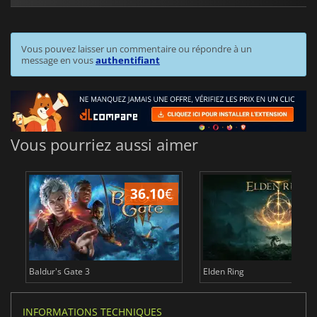
Vous pouvez laisser un commentaire ou répondre à un
message en vous
authentifiant
Vous pourriez aussi aimer
36.10
€
2
Baldur's Gate 3
Elden Ring
INFORMATIONS TECHNIQUES