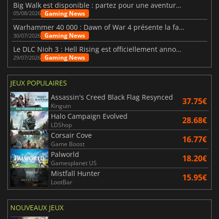
Big Walk est disponible : partez pour une aventure entre amis
Gaming News
05/08/2026
Warhammer 40 000 : Dawn of War 4 présente la faction des Nécrons
Gaming News
30/07/2026
Le DLC Nioh 3 : Hell Rising est officiellement annoncé
Gaming News
29/07/2026
JEUX POPULAIRES
Assassin's Creed Black Flag Resynced
37.75€
Kinguin
Halo Campaign Evolved
28.68€
LDShop
Corsair Cove
16.77€
Game Boost
Palworld
18.20€
Gamesplanet US
Mistfall Hunter
15.95€
LootBar
NOUVEAUX JEUX