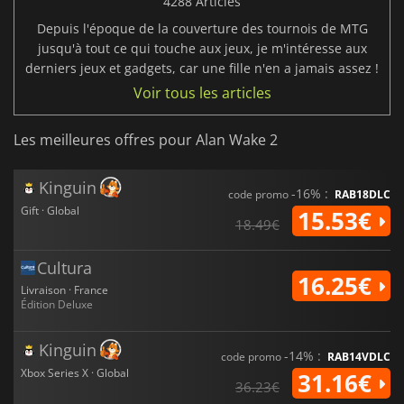
4288 Articles
Depuis l'époque de la couverture des tournois de MTG
jusqu'à tout ce qui touche aux jeux, je m'intéresse aux
derniers jeux et gadgets, car une fille n'en a jamais assez !
Voir tous les articles
Les meilleures offres pour Alan Wake 2
Kinguin
-16% :
code promo
RAB18DLC
Gift · Global
15.53€
18.49€
Cultura
16.25€
Livraison · France
Édition Deluxe
Kinguin
-14% :
code promo
RAB14VDLC
Xbox Series X · Global
31.16€
36.23€