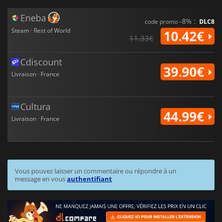
Eneba
-8% :
code promo
DLC8
Steam · Rest of World
10.42€
11.33€
Cdiscount
39.90€
Livraison · France
Cultura
44.99€
Livraison · France
Vous pouvez laisser un commentaire ou répondre à un
message en vous
authentifiant