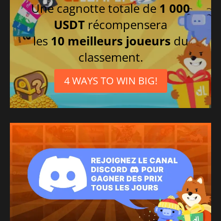
Une cagnotte totale de
1 000
USDT
récompensera
les
10 meilleurs joueurs
du
classement.
4 WAYS TO WIN BIG!