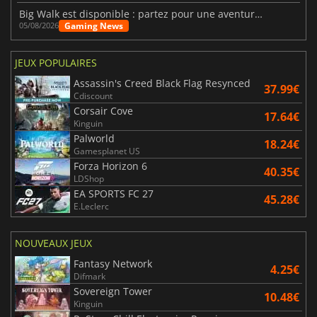
Big Walk est disponible : partez pour une aventure entre amis
Gaming News
05/08/2026
JEUX POPULAIRES
Assassin's Creed Black Flag Resynced
37.99€
Cdiscount
Corsair Cove
17.64€
Kinguin
Palworld
18.24€
Gamesplanet US
Forza Horizon 6
40.35€
LDShop
EA SPORTS FC 27
45.28€
E.Leclerc
NOUVEAUX JEUX
Fantasy Network
4.25€
Difmark
Sovereign Tower
10.48€
Kinguin