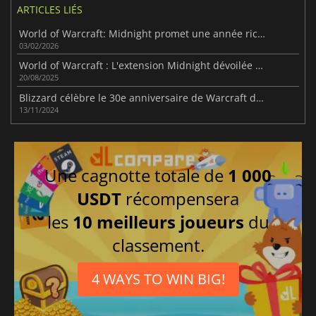
ARTICLES LIÉS
World of Warcraft: Midnight promet une année riche en contenu
03/02/2026
World of Warcraft : L'extension Midnight dévoilée à la Gamescom 2025
20/08/2025
Blizzard célèbre le 30e anniversaire de Warcraft dans toute la franchise
13/11/2024
Une cagnotte totale de
1 000
USDT
récompensera
les
10 meilleurs joueurs
du
classement.
4 WAYS TO WIN BIG!