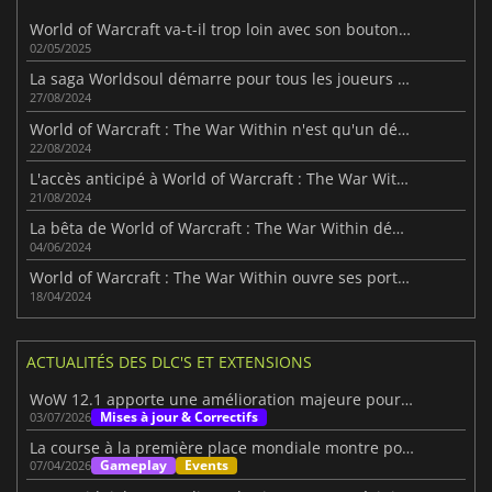
World of Warcraft va-t-il trop loin avec son bouton unique de rotation ?
02/05/2025
La saga Worldsoul démarre pour tous les joueurs avec The War Within
27/08/2024
World of Warcraft : The War Within n'est qu'un début
22/08/2024
L'accès anticipé à World of Warcraft : The War Within en accès anticipé dès demain
21/08/2024
La bêta de World of Warcraft : The War Within démarre demain
04/06/2024
World of Warcraft : The War Within ouvre ses portes avec une phase de test
18/04/2024
ACTUALITÉS DES DLC'S ET EXTENSIONS
WoW 12.1 apporte une amélioration majeure pour les alts
Mises à jour & Correctifs
03/07/2026
La course à la première place mondiale montre pourquoi WoW surprend toujours les joueurs
Gameplay
Events
07/04/2026