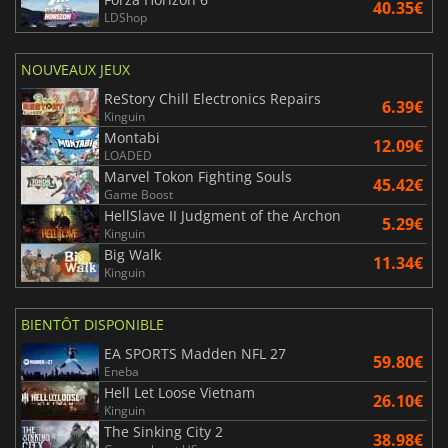
40.35€
LDShop
NOUVEAUX JEUX
ReStory Chill Electronics Repairs
6.39€
Kinguin
Montabi
12.09€
LOADED
Marvel Tokon Fighting Souls
45.42€
Game Boost
HellSlave II Judgment of the Archon
5.29€
Kinguin
Big Walk
11.34€
Kinguin
BIENTÔT DISPONIBLE
EA SPORTS Madden NFL 27
59.80€
Eneba
Hell Let Loose Vietnam
26.10€
Kinguin
The Sinking City 2
38.98€