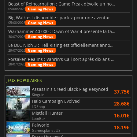
Beast of Reincarnation : Game Freak dévoile un nouveau pari
Gaming News
05/08/2026
Big Walk est disponible : partez pour une aventure entre amis
Gaming News
05/08/2026
Warhammer 40 000 : Dawn of War 4 présente la faction des Nécrons
Gaming News
30/07/2026
Le DLC Nioh 3 : Hell Rising est officiellement annoncé
Gaming News
29/07/2026
Forsaken Realms : Vahrin's Call sort après dix ans de développement
Gaming News
28/07/2026
JEUX POPULAIRES
Assassin's Creed Black Flag Resynced
37.75€
Kinguin
Halo Campaign Evolved
28.68€
LDShop
Mistfall Hunter
16.01€
LootBar
Palworld
18.19€
Gamesplanet US
Forza Horizon 6