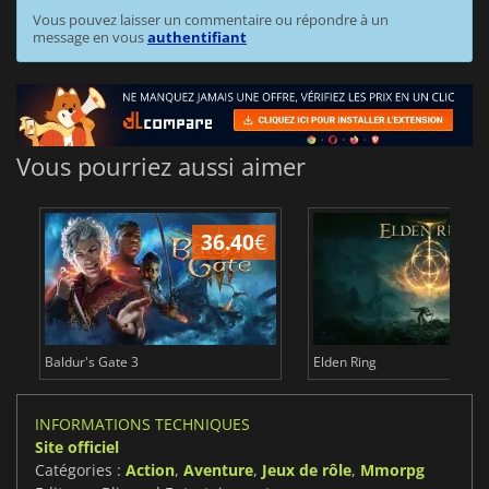
Vous pouvez laisser un commentaire ou répondre à un
message en vous
authentifiant
Vous pourriez aussi aimer
36.40
€
Baldur's Gate 3
Elden Ring
INFORMATIONS TECHNIQUES
Site officiel
Catégories :
Action
,
Aventure
,
Jeux de rôle
,
Mmorpg