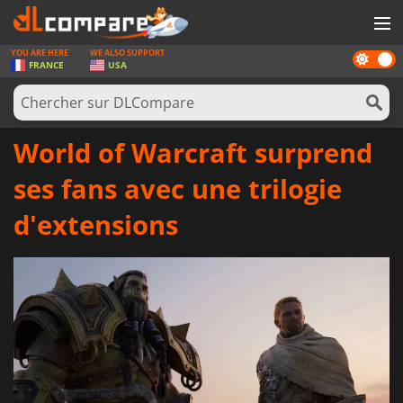
YOU ARE HERE
WE ALSO SUPPORT
Dark
JEUX
FRANCE
USA
mode
CARTES PRÉPAYÉES
LOGICIELS
World of Warcraft surprend
CONCOURS
ses fans avec une trilogie
MATÉRIEL
d'extensions
NEWS
SE CONNECTER OU S'INSCRIRE