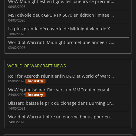
WoW Midnight est en ligne, les joueurs se précipitent pour monter en niveau dans la nouvelle extension.
06/03/2026
MSI dévoile deux GPU RTX 5070 en édition limitée sur le thème de WoW : Minuit
04/03/2026
La plus grande découverte de Midnight vient de Xal'atath
10/02/2026
World of Warcraft: Midnight promet une année riche en contenu
03/02/2026
WORLD OF WARCRAFT NEWS
Roll for Azeroth réunit enfin D&D et World of Warcraft
Industry
05/08/2026
WoW optimisé par l’IA : vers un MMO enfin jouable en solo
Industry
24/06/2026
Blizzard baisse le prix du clonage dans Burning Crusade Classic
14/05/2021
World of Warcraft offre un énorme bonus pour encourager les joueurs à rester chez eux
24/03/2020