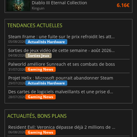
Diablo III Eternal Collection
6.16€
Kinguin
TENDANCES ACTUELLES
Steam Frame : une fuite sur le prix refroidit les attentes VR
Actualités Hardware
05/08/2026
Sorties de jeux vidéo de cette semaine - août 2026 (semaine 32)
Sorties Jeux
04/08/2026
Palworld améliore Sunreach et ses combats de boss
Gaming News
31/07/2026
Projet Helix : Microsoft pourrait abandonner Steam
Actualités Hardware
29/07/2026
Des cartes de logiciels malveillants et une prise de contrôle de Discord ont touché Meccha Chameleon
Gaming News
28/07/2026
ACTUALITÉS, BONS PLANS
Resident Evil: Veronica dépasse déjà 2 millions de wishlists
Gaming News
06/08/2026