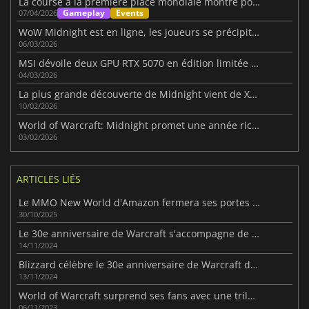
La course à la première place mondiale montre pourquoi WoW surprend toujours les joueurs
Gameplay
Events
07/04/2026
WoW Midnight est en ligne, les joueurs se précipitent pour monter en niveau dans la nouvelle extension.
06/03/2026
MSI dévoile deux GPU RTX 5070 en édition limitée sur le thème de WoW : Minuit
04/03/2026
La plus grande découverte de Midnight vient de Xal'atath
10/02/2026
World of Warcraft: Midnight promet une année riche en contenu
03/02/2026
ARTICLES LIÉS
Le MMO New World d'Amazon fermera ses portes l'année prochaine
30/10/2025
Le 30e anniversaire de Warcraft s'accompagne de nouveaux jeux et d'une pléthore d'annonces
14/11/2024
Blizzard célèbre le 30e anniversaire de Warcraft dans toute la franchise
13/11/2024
World of Warcraft surprend ses fans avec une trilogie d'extensions
06/11/2023