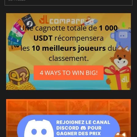
Une cagnotte totale de
1 000
USDT
récompensera
les
10 meilleurs joueurs
du
classement.
4 WAYS TO WIN BIG!