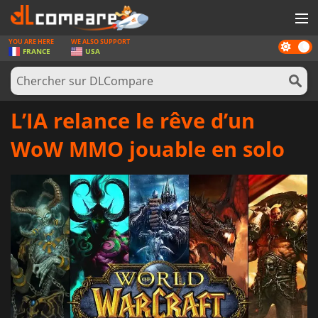
YOU ARE HERE
WE ALSO SUPPORT
Dark
JEUX
FRANCE
USA
mode
CARTES PRÉPAYÉES
LOGICIELS
L’IA relance le rêve d’un
CONCOURS
WoW MMO jouable en solo
MATÉRIEL
NEWS
SE CONNECTER OU S'INSCRIRE