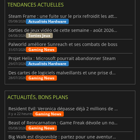
TENDANCES ACTUELLES
Steam Frame : une fuite sur le prix refroidit les attentes VR
Actualités Hardware
05/08/2026
Sorties de jeux vidéo de cette semaine - août 2026 (semaine 32)
Sorties Jeux
04/08/2026
Palworld améliore Sunreach et ses combats de boss
Gaming News
31/07/2026
Projet Helix : Microsoft pourrait abandonner Steam
Actualités Hardware
29/07/2026
Des cartes de logiciels malveillants et une prise de contrôle de Discord ont touché Meccha Chameleon
Gaming News
28/07/2026
ACTUALITÉS, BONS PLANS
Resident Evil: Veronica dépasse déjà 2 millions de wishlists
Gaming News
il y a 22 heures
Beast of Reincarnation : Game Freak dévoile un nouveau pari
Gaming News
05/08/2026
Big Walk est disponible : partez pour une aventure entre amis