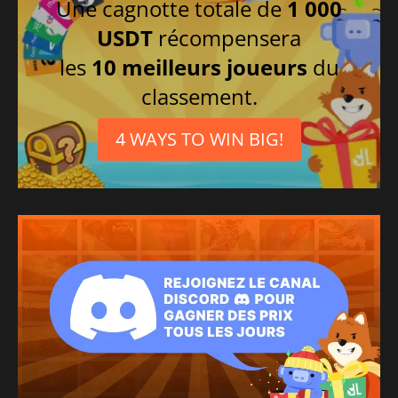
Une cagnotte totale de
1 000
USDT
récompensera
les
10 meilleurs joueurs
du
classement.
4 WAYS TO WIN BIG!