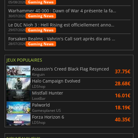
Gaming News
05/08/2026
Warhammer 40 000 : Dawn of War 4 présente la faction des Nécrons
Gaming News
30/07/2026
Le DLC Nioh 3 : Hell Rising est officiellement annoncé
Gaming News
29/07/2026
Forsaken Realms : Vahrin's Call sort après dix ans de développement
Gaming News
28/07/2026
JEUX POPULAIRES
Assassin's Creed Black Flag Resynced
37.75€
Kinguin
Halo Campaign Evolved
28.68€
LDShop
Mistfall Hunter
16.01€
LootBar
Palworld
18.19€
Gamesplanet US
Forza Horizon 6
40.35€
LDShop