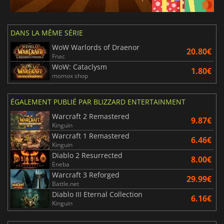
DANS LA MÊME SÉRIE
WoW Warlords of Draenor
20.80€
Fnac
WoW: Cataclysm
1.80€
momox shop
ÉGALEMENT PUBLIÉ PAR BLIZZARD ENTERTAINMENT
Warcraft 2 Remastered
9.87€
Kinguin
Warcraft 1 Remastered
6.46€
Kinguin
Diablo 2 Resurrected
8.00€
Eneba
Warcraft 3 Reforged
29.99€
Battle.net
Diablo III Eternal Collection
6.16€
Kinguin