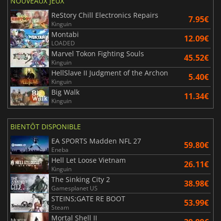
NOUVEAUX JEUX
ReStory Chill Electronics Repairs
7.95€
Kinguin
Montabi
12.09€
LOADED
Marvel Tokon Fighting Souls
45.52€
Kinguin
HellSlave II Judgment of the Archon
5.40€
Kinguin
Big Walk
11.34€
Kinguin
BIENTÔT DISPONIBLE
EA SPORTS Madden NFL 27
59.80€
Eneba
Hell Let Loose Vietnam
26.11€
Kinguin
The Sinking City 2
38.98€
Gamesplanet US
STEINS;GATE RE BOOT
53.99€
Steam
Mortal Shell II