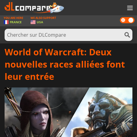
YOU ARE HERE
WE ALSO SUPPORT
Dark
JEUX
FRANCE
USA
mode
CARTES PRÉPAYÉES
LOGICIELS
World of Warcraft: Deux
CONCOURS
nouvelles races alliées font
MATÉRIEL
leur entrée
NEWS
SE CONNECTER OU S'INSCRIRE