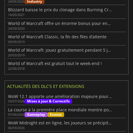
Industry
24/06/2026
Blizzard baisse le prix du clonage dans Burning Crusade Classic
14/05/2021
World of Warcraft offre un énorme bonus pour encourager les joueurs à rester chez eux
24/03/2020
World of Warcraft Classic, la fin des files d’attente
09/09/2019
World of Warcraft: jouez gratuitement pendant 5 jours !
20/03/2019
World of Warcraft est gratuit tout le week-end !
22/06/2018
ACTUALITÉS DES DLC'S ET EXTENSIONS
WoW 12.1 apporte une amélioration majeure pour les alts
Mises à jour & Correctifs
03/07/2026
La course à la première place mondiale montre pourquoi WoW surprend toujours les joueurs
Gameplay
Events
07/04/2026
WoW Midnight est en ligne, les joueurs se précipitent pour monter en niveau dans la nouvelle extension.
06/03/2026