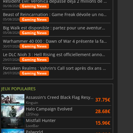
Resident Evil: Veronica dépasse déjà 2 millions de wishlists
Gaming News
06/08/2026
Beast of Reincarnation : Game Freak dévoile un nouveau pari
Gaming News
05/08/2026
Big Walk est disponible : partez pour une aventure entre amis
Gaming News
05/08/2026
Warhammer 40 000 : Dawn of War 4 présente la faction des Nécrons
Gaming News
30/07/2026
Le DLC Nioh 3 : Hell Rising est officiellement annoncé
Gaming News
29/07/2026
Forsaken Realms : Vahrin's Call sort après dix ans de développement
Gaming News
28/07/2026
JEUX POPULAIRES
Assassin's Creed Black Flag Resynced
37.75€
Kinguin
Halo Campaign Evolved
28.68€
LDShop
Mistfall Hunter
15.96€
LootBar
Palworld