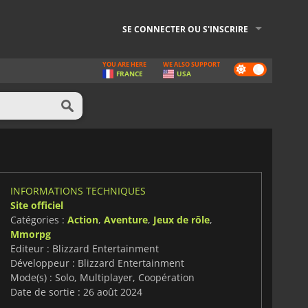
SE CONNECTER OU S'INSCRIRE
YOU ARE HERE
WE ALSO SUPPORT
Dark
FRANCE
USA
mode
INFORMATIONS TECHNIQUES
Site officiel
Catégories :
Action
,
Aventure
,
Jeux de rôle
,
Mmorpg
Editeur : Blizzard Entertainment
Développeur : Blizzard Entertainment
Mode(s) : Solo, Multiplayer, Coopération
Date de sortie : 26 août 2024