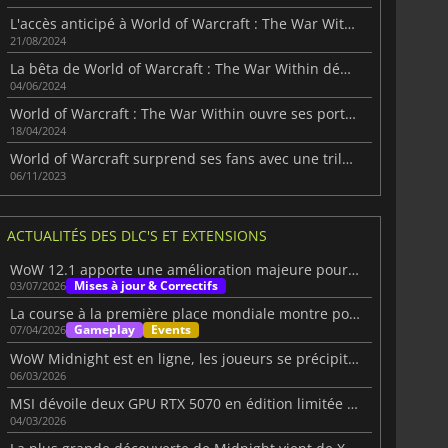
L'accès anticipé à World of Warcraft : The War Within en accès anticipé dès demain
21/08/2024
La bêta de World of Warcraft : The War Within démarre demain
04/06/2024
World of Warcraft : The War Within ouvre ses portes avec une phase de test
18/04/2024
World of Warcraft surprend ses fans avec une trilogie d'extensions
06/11/2023
ACTUALITÉS DES DLC'S ET EXTENSIONS
WoW 12.1 apporte une amélioration majeure pour les alts
Mises à jour & Correctifs
03/07/2026
La course à la première place mondiale montre pourquoi WoW surprend toujours les joueurs
Gameplay
Events
07/04/2026
WoW Midnight est en ligne, les joueurs se précipitent pour monter en niveau dans la nouvelle extension.
06/03/2026
MSI dévoile deux GPU RTX 5070 en édition limitée sur le thème de WoW : Minuit
04/03/2026