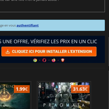
age en vous
authentifiant
1.99
€
31.63
€