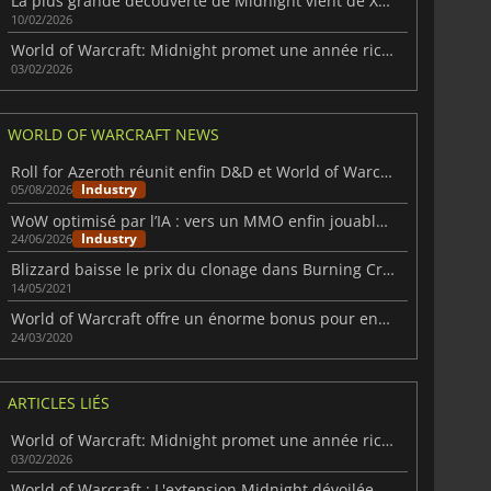
La plus grande découverte de Midnight vient de Xal'atath
10/02/2026
World of Warcraft: Midnight promet une année riche en contenu
03/02/2026
WORLD OF WARCRAFT NEWS
Roll for Azeroth réunit enfin D&D et World of Warcraft
Industry
05/08/2026
WoW optimisé par l’IA : vers un MMO enfin jouable en solo
Industry
24/06/2026
Blizzard baisse le prix du clonage dans Burning Crusade Classic
14/05/2021
World of Warcraft offre un énorme bonus pour encourager les joueurs à rester chez eux
24/03/2020
ARTICLES LIÉS
World of Warcraft: Midnight promet une année riche en contenu
03/02/2026
World of Warcraft : L'extension Midnight dévoilée à la Gamescom 2025