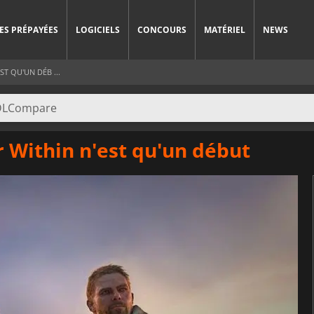
ES PRÉPAYÉES
LOGICIELS
CONCOURS
MATÉRIEL
NEWS
T QU'UN DÉB ...
r Within n'est qu'un début