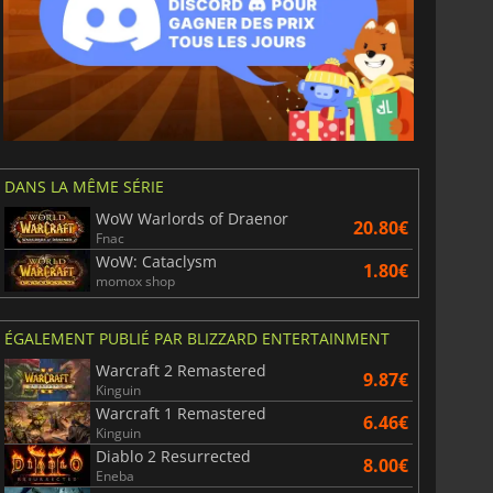
DANS LA MÊME SÉRIE
WoW Warlords of Draenor
20.80€
Fnac
WoW: Cataclysm
1.80€
momox shop
ÉGALEMENT PUBLIÉ PAR BLIZZARD ENTERTAINMENT
Warcraft 2 Remastered
9.87€
Kinguin
6.75
€
15.48
€
Warcraft 1 Remastered
6.46€
Kinguin
Diablo 2 Resurrected
8.00€
Eneba