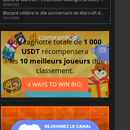
20/08/2025
Blizzard célèbre le 30e anniversaire de Warcraft dans toute la franchise
13/11/2024
Une cagnotte totale de
1 000
USDT
récompensera
les
10 meilleurs joueurs
du
classement.
4 WAYS TO WIN BIG!