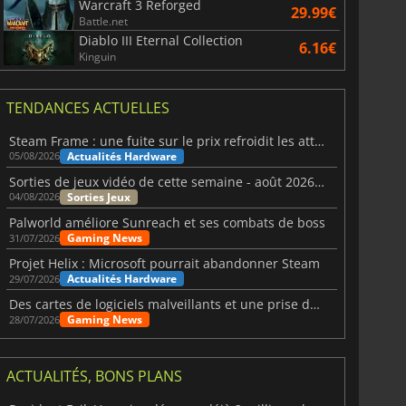
Warcraft 3 Reforged
29.99€
Battle.net
War WARHAMMER 3
Lies Of P
Diablo III Eternal Collection
6.16€
Kinguin
TENDANCES ACTUELLES
Steam Frame : une fuite sur le prix refroidit les attentes VR
Actualités Hardware
05/08/2026
Sorties de jeux vidéo de cette semaine - août 2026 (semaine 32)
Sorties Jeux
04/08/2026
Palworld améliore Sunreach et ses combats de boss
Gaming News
31/07/2026
Projet Helix : Microsoft pourrait abandonner Steam
Actualités Hardware
29/07/2026
Des cartes de logiciels malveillants et une prise de contrôle de Discord ont touché Meccha Chameleon
Gaming News
28/07/2026
ACTUALITÉS, BONS PLANS