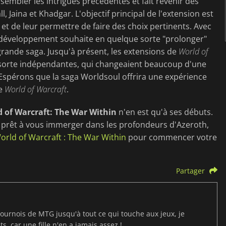
embler les intrigues précédentes et fait revenir des
aina et Khadgar. L'objectif principal de l'extension est
 et de leur permettre de faire des choix pertinents. Avec
e développement souhaite en quelque sorte "prolonger"
 grande saga. Jusqu'à présent, les extensions de
World of
sorte indépendantes, qui changeaient beaucoup d'une
. Espérons que la saga Worldsoul offrira une expérience
de
World of Warcraft
.
 of Warcraft: The War Within
n'en est qu'à ses débuts.
s prêt à vous immerger dans les profondeurs d'Azeroth,
orld of Warcraft : The War Within
pour commencer votre
Partager
ournois de MTG jusqu'à tout ce qui touche aux jeux, je
s, car une fille n'en a jamais assez !