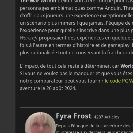
The War Within
L'extension a été conçue pour rass
personnages emblématiques comme Anduin, Thrall, J
d'offrir aux joueurs une expérience exceptionnelle
un scénario plus immersif que jamais, l'équipe d
l'expérience pour qu'elle s'inscrive dans une plus
Warcraft
proposaient des expériences en quelque 
fois à l'autre en termes d'histoire et de gameplay
plus rationalisée tout en conservant la fraîcheur 
L'impact de tout cela reste à déterminer, car
World
Si vous ne voulez pas le manquer et que vous ête
notre comparateur peut vous fournir
le code PC W
aventure le 26 août 2024.
Fyra Frost
4287 Articles
Depuis l'époque de la couverture des t
m'intéresse aux derniers jeux et gadget