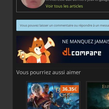
Voir tous les articles
Vous pouvez laisser un commentaire ou répondre à un mess
Vous pourriez aussi aimer
45.05
€
36.35
€