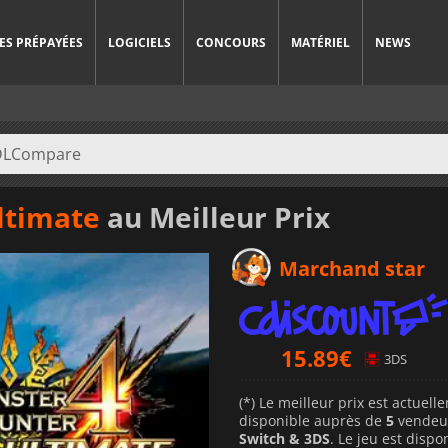
ES PRÉPAYÉES
LOGICIELS
CONCOURS
MATÉRIEL
NEWS
ltimate
au Meilleur Prix
Marchand star
15.89
€
3DS
(*) Le meilleur prix est actuel
disponible auprès de
5
vendeu
Switch & 3DS
. Le jeu est disp