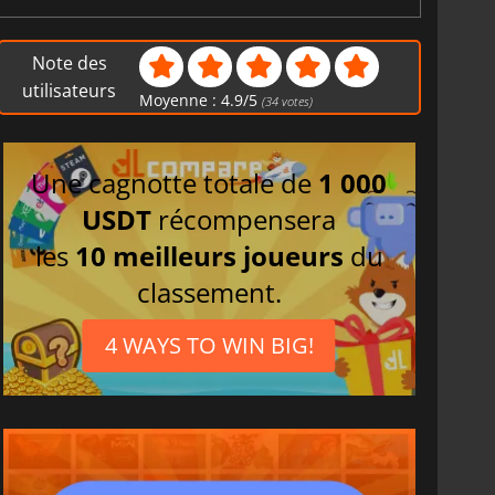
Note des
utilisateurs
Moyenne :
4.9
/
5
(
34
votes)
Une cagnotte totale de
1 000
USDT
récompensera
les
10 meilleurs joueurs
du
classement.
4 WAYS TO WIN BIG!