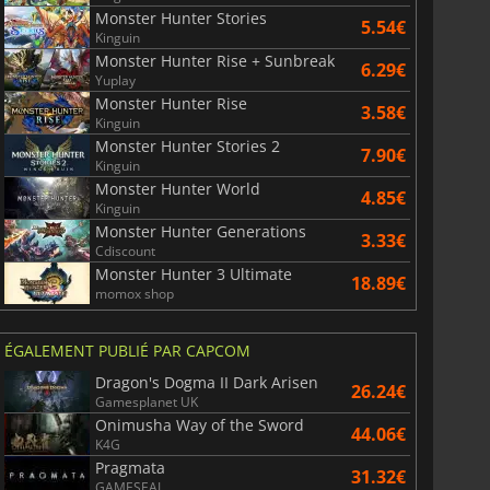
Monster Hunter Stories
5.54€
Kinguin
Monster Hunter Rise + Sunbreak
6.29€
Yuplay
Monster Hunter Rise
3.58€
Kinguin
Monster Hunter Stories 2
7.90€
Kinguin
Monster Hunter World
4.85€
Kinguin
Monster Hunter Generations
3.33€
Cdiscount
Monster Hunter 3 Ultimate
18.89€
momox shop
ÉGALEMENT PUBLIÉ PAR CAPCOM
Dragon's Dogma II Dark Arisen
26.24€
Gamesplanet UK
Onimusha Way of the Sword
44.06€
K4G
Pragmata
31.32€
GAMESEAL