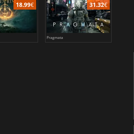
18.99
€
31.32
€
Pragmata
Total 