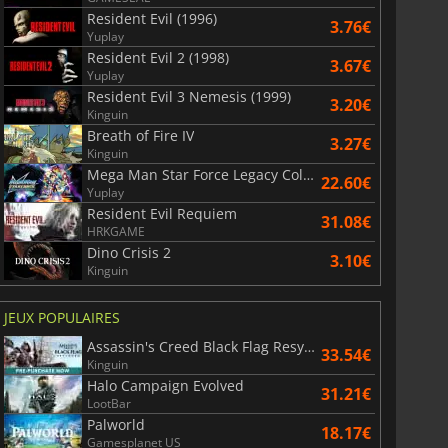
Resident Evil (1996)
3.76€
Yuplay
Resident Evil 2 (1998)
3.67€
Yuplay
Resident Evil 3 Nemesis (1999)
3.20€
Kinguin
Breath of Fire IV
3.27€
Kinguin
Mega Man Star Force Legacy Collection
22.60€
Yuplay
Resident Evil Requiem
31.08€
HRKGAME
Dino Crisis 2
3.10€
Kinguin
JEUX POPULAIRES
Assassin's Creed Black Flag Resynced
33.54€
Kinguin
Halo Campaign Evolved
31.21€
LootBar
Palworld
18.17€
Gamesplanet US