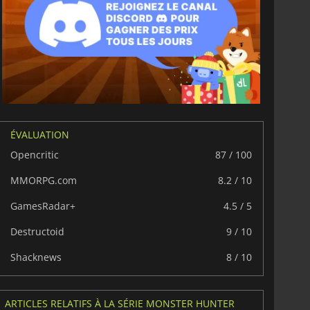
6.75
€
15.48
€
War WARHAMMER 3
Lies Of P
ÉVALUATION
Opencritic
87 / 100
MMORPG.com
8.2 / 10
GamesRadar+
4.5 / 5
Destructoid
9 / 10
Shacknews
8 / 10
ARTICLES RELATIFS À LA SÉRIE MONSTER HUNTER