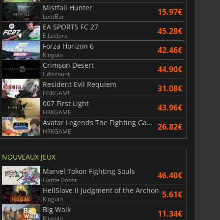
Mistfall Hunter
15.97€
LootBar
EA SPORTS FC 27
45.28€
E.Leclerc
Forza Horizon 6
42.46€
Kinguin
Crimson Desert
44.90€
Cdiscount
Resident Evil Requiem
31.08€
HRKGAME
007 First Light
43.96€
HRKGAME
Avatar Legends The Fighting Game
26.82€
HRKGAME
NOUVEAUX JEUX
Marvel Tokon Fighting Souls
46.40€
Game Boost
HellSlave II Judgment of the Archon
5.61€
Kinguin
Big Walk
11.34€
Kinguin