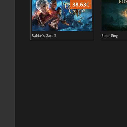
43.96
€
38.63
€
Baldur's Gate 3
Elden Ring