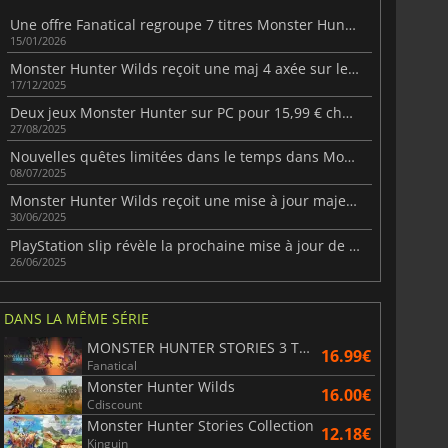
Une offre Fanatical regroupe 7 titres Monster Hunter à petit prix
15/01/2026
Monster Hunter Wilds reçoit une maj 4 axée sur les performances
17/12/2025
Deux jeux Monster Hunter sur PC pour 15,99 € chez Fanatical
27/08/2025
Nouvelles quêtes limitées dans le temps dans Monster Hunter Wilds
08/07/2025
Monster Hunter Wilds reçoit une mise à jour majeure avec de nouveaux monstres et de nouvelles fonctionnalités
30/06/2025
PlayStation slip révèle la prochaine mise à jour de Monster Hunter Wilds
26/06/2025
DANS LA MÊME SÉRIE
MONSTER HUNTER STORIES 3 TWISTED REFLECTION
16.99€
Fanatical
Monster Hunter Wilds
16.00€
Cdiscount
Monster Hunter Stories Collection
12.18€
Kinguin