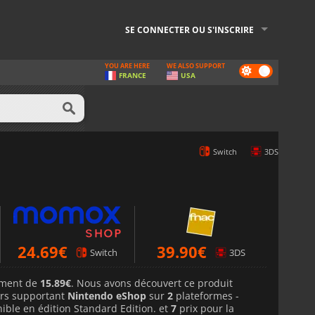
SE CONNECTER OU S'INSCRIRE
YOU ARE HERE
WE ALSO SUPPORT
Dark
FRANCE
USA
mode
Switch
3DS
24.69
€
39.90
€
Switch
3DS
lement de
15.89€
. Nous avons découvert ce produit
rs supportant
Nintendo eShop
sur
2
plateformes -
onible en édition Standard Edition. et
7
prix pour la