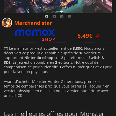
3.33
€
Marchand star
5.49
€
9.95
€
(*) Le meilleur prix est actuellement de
3.33€
. Nous avons
découvert ce produit disponible auprès de
10
vendeurs
supportant
Nintendo eShop
sur
2
plateformes -
Switch &
3DS
. Le jeu est disponible en
2
éditions. Notre outil de
comparaison de prix a identifié
3
offres numériques et
23
prix
pour la version physique.
Avant d'acheter Monster Hunter Generations, prenez le
temps de comparer les prix, que vous préfériez l'acquérir en
version physique en magasin ou en version numérique avec
une clé CD.
Les meilleures offres pour Monster