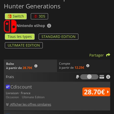
Hunter Generations
Switch
3DS
Nintendo eShop
Tous les types
STANDARD EDITION
ULTIMATE EDITION
Partager
Compte
Boîte
à partir de
12.25€
à partir de
28.70€
Frais
Frais
Cdiscount
28.70€
Livraison · France
Occasion
Ultimate Edition
Afficher les offres similaires