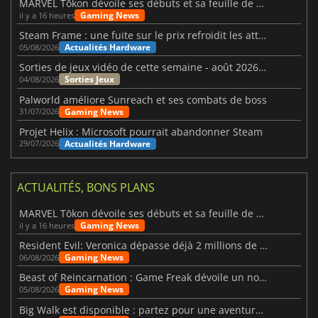
MARVEL Tōkon dévoile ses débuts et sa feuille de route
Gaming News
il y a 16 heures
Steam Frame : une fuite sur le prix refroidit les attentes VR
Actualités Hardware
05/08/2026
Sorties de jeux vidéo de cette semaine - août 2026 (semaine 32)
Sorties Jeux
04/08/2026
Palworld améliore Sunreach et ses combats de boss
Gaming News
31/07/2026
Projet Helix : Microsoft pourrait abandonner Steam
Actualités Hardware
29/07/2026
ACTUALITÉS, BONS PLANS
MARVEL Tōkon dévoile ses débuts et sa feuille de route
Gaming News
il y a 16 heures
Resident Evil: Veronica dépasse déjà 2 millions de wishlists
Gaming News
06/08/2026
Beast of Reincarnation : Game Freak dévoile un nouveau pari
Gaming News
05/08/2026
Big Walk est disponible : partez pour une aventure entre amis