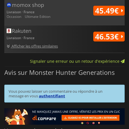
momox shop
45.49€
Livraison · France
Occasion
Ultimate Edition
Rakuten
46.53€
Livraison · France
Afficher les offres similaires
Signaler une erreur ou un retour d'expérience
Avis sur Monster Hunter Generations
Vous pouvez laisser un commentaire ou répondre à un
message en vous
authentifiant