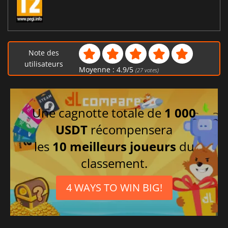
Note des
utilisateurs
Moyenne :
4.9
/
5
(
27
votes)
Une cagnotte totale de
1 000
USDT
récompensera
les
10 meilleurs joueurs
du
classement.
4 WAYS TO WIN BIG!