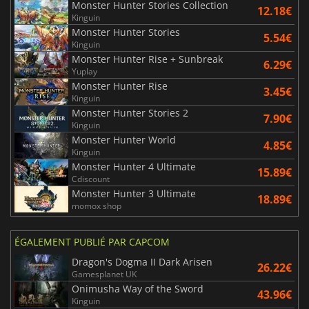
Monster Hunter Stories Collection
12.18€
Kinguin
Monster Hunter Stories
5.54€
Kinguin
Monster Hunter Rise + Sunbreak
6.29€
Yuplay
Monster Hunter Rise
3.45€
Kinguin
Monster Hunter Stories 2
7.90€
Kinguin
Monster Hunter World
4.85€
Kinguin
Monster Hunter 4 Ultimate
15.89€
Cdiscount
Monster Hunter 3 Ultimate
18.89€
momox shop
ÉGALEMENT PUBLIÉ PAR CAPCOM
Dragon's Dogma II Dark Arisen
26.22€
Gamesplanet UK
Onimusha Way of the Sword
43.96€
Kinguin