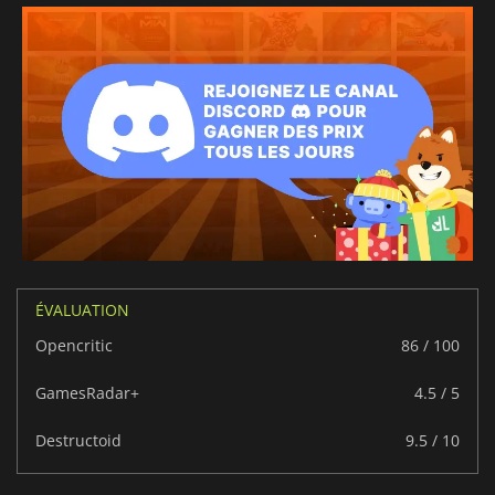
ÉVALUATION
Opencritic
86 / 100
GamesRadar+
4.5 / 5
Destructoid
9.5 / 10