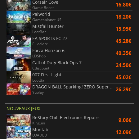
Corsair Cove
16.80€
Game Boost
Palworld
18.20€
Gamesplanet US
Mistfall Hunter
15.95€
LootBar
EA SPORTS FC 27
45.28€
E.Leclerc
Forza Horizon 6
40.35€
LDShop
Call of Duty Black Ops 7
24.50€
Cdiscount
007 First Light
45.02€
LootBar
DRAGON BALL Sparking! ZERO Super Limit Breaking NEO
26.29€
Yuplay
NOUVEAUX JEUX
ReStory Chill Electronics Repairs
9.06€
Kinguin
Montabi
12.09€
LOADED