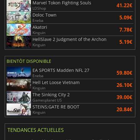
Marvel Tokon Fighting Souls
41.22€
LDShop
Doloc Town
5.09€
Eneba
Akatori
7.78€
Kinguin
HellSlave 2 Judgment of the Archon
5.19€
Kinguin
BIENTÔT DISPONIBLE
EA SPORTS Madden NFL 27
59.80€
Eneba
Hell Let Loose Vietnam
26.10€
Kinguin
The Sinking City 2
39.00€
Gamesplanet US
STEINS;GATE RE BOOT
20.84€
Kinguin
TENDANCES ACTUELLES