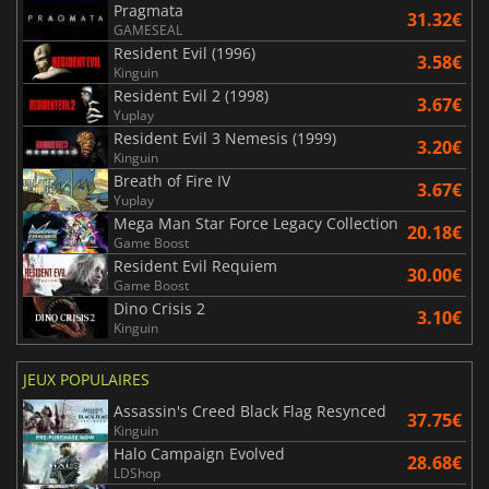
Pragmata
31.32€
GAMESEAL
Resident Evil (1996)
3.58€
Kinguin
Resident Evil 2 (1998)
3.67€
Yuplay
Resident Evil 3 Nemesis (1999)
3.20€
Kinguin
Breath of Fire IV
3.67€
Yuplay
Mega Man Star Force Legacy Collection
20.18€
Game Boost
Resident Evil Requiem
30.00€
Game Boost
Dino Crisis 2
3.10€
Kinguin
JEUX POPULAIRES
Assassin's Creed Black Flag Resynced
37.75€
Kinguin
Halo Campaign Evolved
28.68€
LDShop