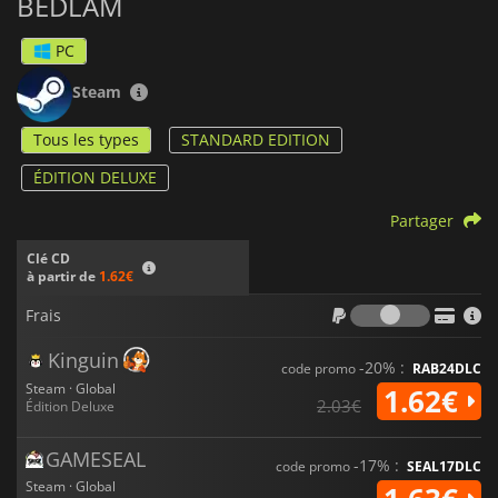
BEDLAM
PC
Steam
Tous les types
STANDARD EDITION
ÉDITION DELUXE
Partager
Clé CD
à partir de
1.62€
Frais
Frais
Kinguin
-20% :
code promo
RAB24DLC
Steam · Global
1.62€
2.03€
Édition Deluxe
GAMESEAL
-17% :
code promo
SEAL17DLC
Steam · Global