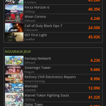
E.Leclerc
Forza Horizon 6
40.35€
LDShop
Moon Corona
4.24€
Difmark
Call of Duty Black Ops 7
24.50€
Cdiscount
007 First Light
45.02€
LootBar
NOUVEAUX JEUX
Fantasy Network
4.23€
Difmark
Sovereign Tower
9.66€
Kinguin
ReStory Chill Electronics Repairs
8.99€
Instant Gaming
Montabi
12.09€
LOADED
Marvel Tokon Fighting Souls
41.22€
LDShop
Doloc Town