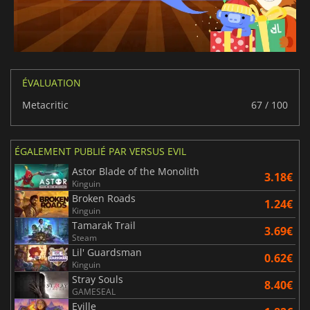
ÉVALUATION
Metacritic
67 / 100
ÉGALEMENT PUBLIÉ PAR VERSUS EVIL
Astor Blade of the Monolith
3.18€
Kinguin
Broken Roads
1.24€
Kinguin
Tamarak Trail
3.69€
Steam
Lil' Guardsman
0.62€
Kinguin
Stray Souls
8.40€
GAMESEAL
Eville