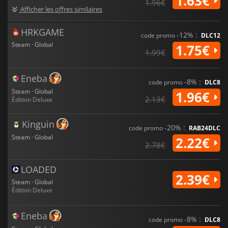
1.63€
1.96€
Afficher les offres similaires
HRKGAME
-12% :
code promo
DLC12
Steam · Global
1.75€
1.99€
Eneba
-8% :
code promo
DLC8
Steam · Global
1.96€
2.13€
Édition Deluxe
Kinguin
-20% :
code promo
RAB24DLC
Steam · Global
2.22€
2.78€
LOADED
2.39€
Steam · Global
Édition Deluxe
Eneba
-8% :
code promo
DLC8