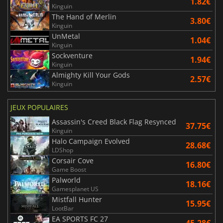
1.82€
Kinguin
The Hand of Merlin
3.80€
Kinguin
UnMetal
1.04€
Kinguin
Sockventure
1.94€
Kinguin
Almighty Kill Your Gods
2.57€
Kinguin
JEUX POPULAIRES
Assassin's Creed Black Flag Resynced
37.75€
Kinguin
Halo Campaign Evolved
28.68€
LDShop
Corsair Cove
16.80€
Game Boost
Palworld
18.16€
Gamesplanet US
Mistfall Hunter
15.95€
LootBar
EA SPORTS FC 27
45.28€