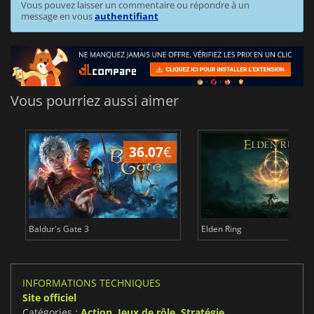
Vous pouvez laisser un commentaire ou répondre à un
message en vous
authentifiant
Vous pourriez aussi aimer
36.07
€
2
Baldur's Gate 3
Elden Ring
INFORMATIONS TECHNIQUES
Site officiel
Catégories :
Action
,
Jeux de rôle
,
Stratégie