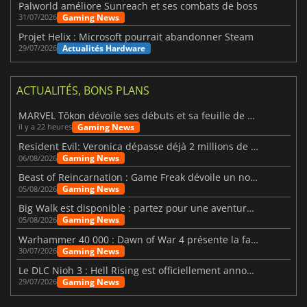
Palworld améliore Sunreach et ses combats de boss
Gaming News
31/07/2026
Projet Helix : Microsoft pourrait abandonner Steam
Actualités Hardware
29/07/2026
ACTUALITÉS, BONS PLANS
MARVEL Tōkon dévoile ses débuts et sa feuille de route
Gaming News
il y a 22 heures
Resident Evil: Veronica dépasse déjà 2 millions de wishlists
Gaming News
06/08/2026
Beast of Reincarnation : Game Freak dévoile un nouveau pari
Gaming News
05/08/2026
Big Walk est disponible : partez pour une aventure entre amis
Gaming News
05/08/2026
Warhammer 40 000 : Dawn of War 4 présente la faction des Nécrons
Gaming News
30/07/2026
Le DLC Nioh 3 : Hell Rising est officiellement annoncé
Gaming News
29/07/2026