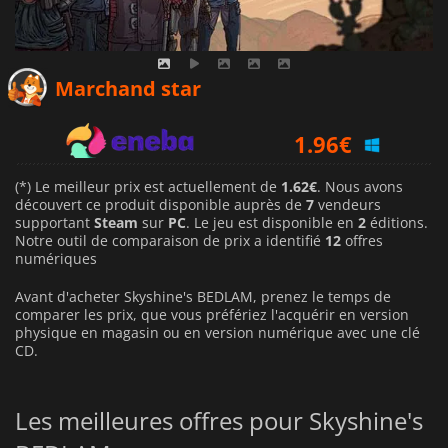
1.62
€
Marchand star
1.96
€
1.63
€
(*) Le meilleur prix est actuellement de
1.62€
. Nous avons
découvert ce produit disponible auprès de
7
vendeurs
supportant
Steam
sur
PC
. Le jeu est disponible en
2
éditions.
Notre outil de comparaison de prix a identifié
12
offres
numériques
Avant d'acheter Skyshine's BEDLAM, prenez le temps de
comparer les prix, que vous préfériez l'acquérir en version
physique en magasin ou en version numérique avec une clé
CD.
Les meilleures offres pour Skyshine's