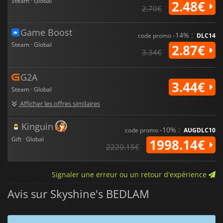
Steam · Global
2.48€
2.70€
Game Boost
-14% :
code promo
DLC14
Steam · Global
2.87€
3.34€
G2A
3.44€
Steam · Global
Afficher les offres similaires
Kinguin
-10% :
code promo
AUGDLC10
Gift · Global
1998.14€
2220.15€
Signaler une erreur ou un retour d'expérience
Avis sur Skyshine's BEDLAM