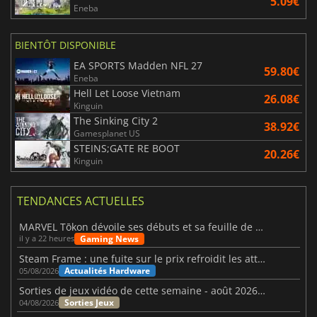
5.09€
Eneba
BIENTÔT DISPONIBLE
EA SPORTS Madden NFL 27
59.80€
Eneba
Hell Let Loose Vietnam
26.08€
Kinguin
The Sinking City 2
38.92€
Gamesplanet US
STEINS;GATE RE BOOT
20.26€
Kinguin
TENDANCES ACTUELLES
MARVEL Tōkon dévoile ses débuts et sa feuille de route
Gaming News
il y a 22 heures
Steam Frame : une fuite sur le prix refroidit les attentes VR
Actualités Hardware
05/08/2026
Sorties de jeux vidéo de cette semaine - août 2026 (semaine 32)
Sorties Jeux
04/08/2026