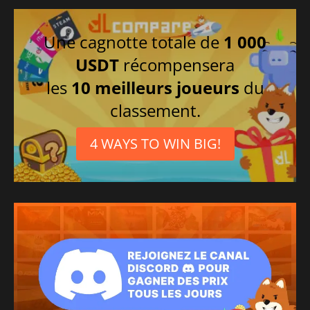
Une cagnotte totale de
1 000
USDT
récompensera
les
10 meilleurs joueurs
du
classement.
4 WAYS TO WIN BIG!