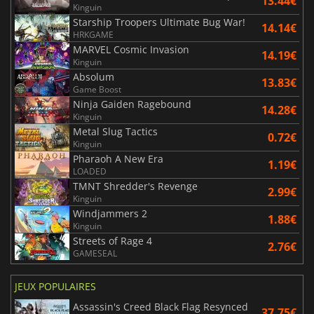
13.44€
Kinguin
Starship Troopers Ultimate Bug War!
14.14€
HRKGAME
MARVEL Cosmic Invasion
14.19€
Kinguin
Absolum
13.83€
Game Boost
Ninja Gaiden Ragebound
14.28€
Kinguin
Metal Slug Tactics
0.72€
Kinguin
Pharaoh A New Era
1.19€
LOADED
TMNT Shredder's Revenge
2.99€
Kinguin
Windjammers 2
1.88€
Kinguin
Streets of Rage 4
2.76€
GAMESEAL
JEUX POPULAIRES
Assassin's Creed Black Flag Resynced
37.75€