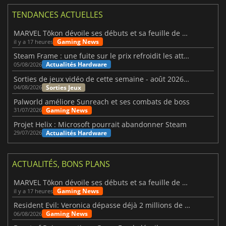
TENDANCES ACTUELLES
MARVEL Tōkon dévoile ses débuts et sa feuille de route
Gaming News
il y a 17 heures
Steam Frame : une fuite sur le prix refroidit les attentes VR
Actualités Hardware
05/08/2026
Sorties de jeux vidéo de cette semaine - août 2026 (semaine 32)
Sorties Jeux
04/08/2026
Palworld améliore Sunreach et ses combats de boss
Gaming News
31/07/2026
Projet Helix : Microsoft pourrait abandonner Steam
Actualités Hardware
29/07/2026
ACTUALITÉS, BONS PLANS
MARVEL Tōkon dévoile ses débuts et sa feuille de route
Gaming News
il y a 17 heures
Resident Evil: Veronica dépasse déjà 2 millions de wishlists
Gaming News
06/08/2026