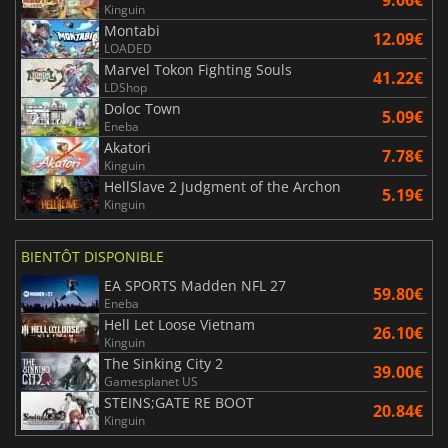
9.06€
Kinguin
Montabi
12.09€
LOADED
Marvel Tokon Fighting Souls
41.22€
LDShop
Doloc Town
5.09€
Eneba
Akatori
7.78€
Kinguin
HellSlave 2 Judgment of the Archon
5.19€
Kinguin
BIENTÔT DISPONIBLE
EA SPORTS Madden NFL 27
59.80€
Eneba
Hell Let Loose Vietnam
26.10€
Kinguin
The Sinking City 2
39.00€
Gamesplanet US
STEINS;GATE RE BOOT
20.84€
Kinguin