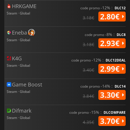
HRKGAME
-12% :
code promo
DLC12
Steam · Global
2.80€
3.18€
Eneba
-8% :
code promo
DLC8
Steam · Global
2.93€
3.18€
K4G
-12% :
code promo
DLC12DEAL
Steam · Global
2.99€
3.40€
Game Boost
-14% :
code promo
DLC14
Steam · Global
3.30€
3.84€
Difmark
-15% :
code promo
DLCOMPARE
Steam · Global
3.70€
4.35€