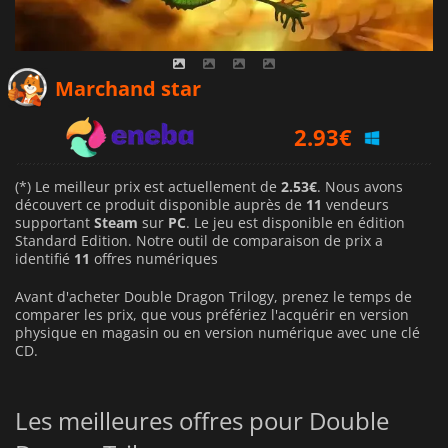
2.53
€
Marchand star
2.93
€
2.62
€
(*) Le meilleur prix est actuellement de
2.53€
. Nous avons
découvert ce produit disponible auprès de
11
vendeurs
supportant
Steam
sur
PC
. Le jeu est disponible en édition
Standard Edition. Notre outil de comparaison de prix a
identifié
11
offres numériques
Avant d'acheter Double Dragon Trilogy, prenez le temps de
comparer les prix, que vous préfériez l'acquérir en version
physique en magasin ou en version numérique avec une clé
CD.
Les meilleures offres pour Double