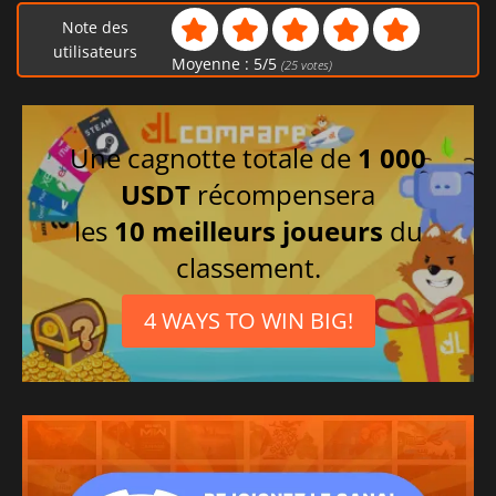
Note des
utilisateurs
Moyenne :
5
/
5
(
25
votes)
Une cagnotte totale de
1 000
USDT
récompensera
les
10 meilleurs joueurs
du
classement.
4 WAYS TO WIN BIG!