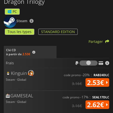
Dragon Trilogy
PC
Steam
Tous les types
STANDARD EDITION
Partager
Clé CD
à partir de
2.53€
Frais
Frais
Kinguin
-20% :
code promo
RAB24DLC
Steam · Global
2.53€
3.16€
GAMESEAL
-17% :
code promo
SEAL17DLC
Steam · Global
2.62€
3.16€