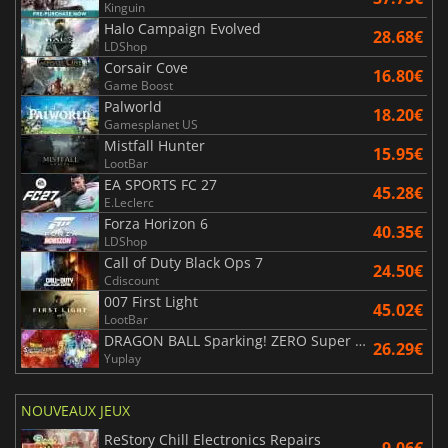
Kinguin
Halo Campaign Evolved
28.68€
LDShop
Corsair Cove
16.80€
Game Boost
Palworld
18.20€
Gamesplanet US
Mistfall Hunter
15.95€
LootBar
EA SPORTS FC 27
45.28€
E.Leclerc
Forza Horizon 6
40.35€
LDShop
Call of Duty Black Ops 7
24.50€
Cdiscount
007 First Light
45.02€
LootBar
DRAGON BALL Sparking! ZERO Super Limit Breaking NEO
26.29€
Yuplay
NOUVEAUX JEUX
ReStory Chill Electronics Repairs