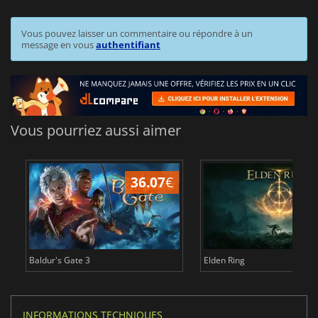
Vous pouvez laisser un commentaire ou répondre à un
message en vous
authentifiant
Vous pourriez aussi aimer
36.07
€
2
Baldur's Gate 3
Elden Ring
INFORMATIONS TECHNIQUES