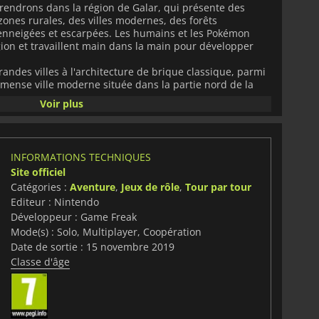
rendrons dans la région de Galar, qui présente des
zones rurales, des villes modernes, des forêts
enneigées et escarpées. Les humains et les Pokémon
ion et travaillent main dans la main pour développer
randes villes à l'architecture de brique classique, parmi
mmense ville moderne située dans la partie nord de la
gées. La partie sud de Galar est plus rurale car il y a
Voir plus
 belles fleurs, des monticules avec des géoglyphes
allées verdoyantes et de vastes champs de blé.
 ont des arènes où se déroulent des combats de
INFORMATIONS TECHNIQUES
rme de divertissement la plus populaire de la région.
Site officiel
Catégories :
Aventure
,
Jeux de rôle
,
Tour par tour
encent leur voyage à Galar reçoivent l’un des trois
Editeur : Nintendo
 la région:
Développeur : Game Freak
okémon chimpanzé malicieux doté d'une curiosité sans
Mode(s) : Solo, Multiplayer, Coopération
Date de sortie : 15 novembre 2019
n Lapin qui est toujours en train de courir, débordant
Classe d'âge
: Un Pokémon lézard d'eau un peu timide qui lance des
eau.
at, Dynamax, est une capacité qui transforme votre