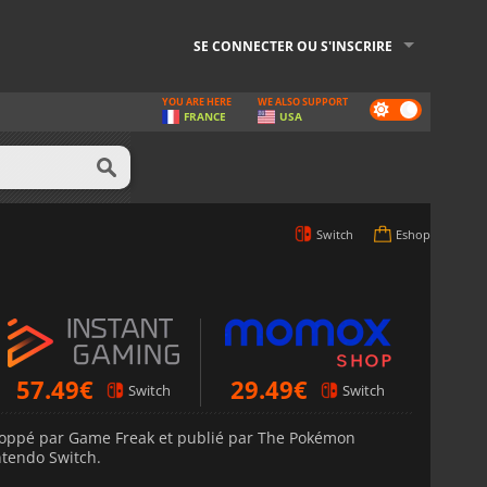
SE CONNECTER OU S'INSCRIRE
YOU ARE HERE
WE ALSO SUPPORT
Dark
FRANCE
USA
mode
Switch
Eshop
57.49
€
29.49
€
Switch
Switch
eloppé par Game Freak et publié par The Pokémon
tendo Switch.