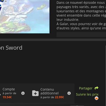
Dans ce nouevel épisode nous 
paysages très variés, avec des 
luxuriantes et des montagnes 
vivent ensemble dans cette rég
leur industrie.
À Galar, vous pourrez voir de g
d'autres styles, ainsi qu'une i
région, sur des montagnes ennei
des plaines abondantes avec de
blancs, de grandes et belles v
on Sword
De nombreux endroits de Galar
Pokémon, car il s’agit de la fo
Les dresseurs Pokémon qui comm
premiers Pokémon de départ de
Ouistempo (type plante): Un P
bornes.
Flambino (type feu): Un Pokémo
Partager
d'énergie.
Larméléon (type eau)
Compte
Contenu
additionnel
attaques en se cachant dans l'
à partir de
Suivre les prix
à partir de
22.99€
19.54€
Un nouveau mécanisme de comb
Frais