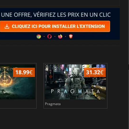
18.99
€
31.32
€
Pragmata
Total 