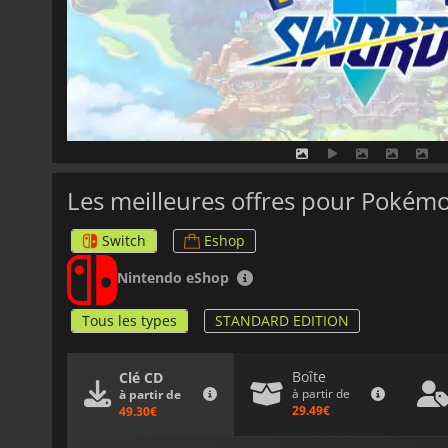
Les meilleures offres pour Pokém
Switch
Eshop
Nintendo eShop
Tous les types
STANDARD EDITION
Boîte
Clé CD
à partir de
à partir de
29.49€
49.30€