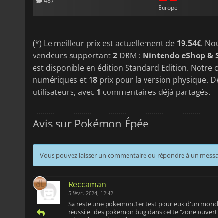
487
Europe
(*) Le meilleur prix est actuellement de
19.54€
. No
vendeurs supportant
2
DRM :
Nintendo eShop & 
est disponible en édition Standard Edition. Notre o
numériques et
18
prix pour la version physique. D
utilisateurs, avec
1
commentaires déjà partagés.
Avis sur Pokémon Épée
Vous pouvez laisser un commentaire ou répondre à un mess
Reccaman
5 févr. 2024, 12:42
Sa reste une pokemon.1er test pour eux d'un monde 
réussi et des pokemon bug dans cette "zone ouvert