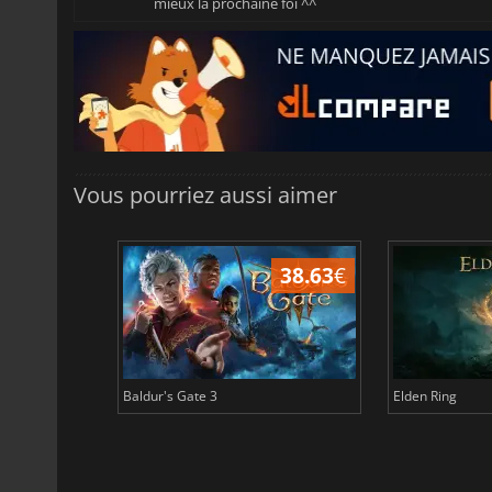
mieux la prochaine foi ^^
Vous pourriez aussi aimer
43.96
€
38.63
€
Baldur's Gate 3
Elden Ring