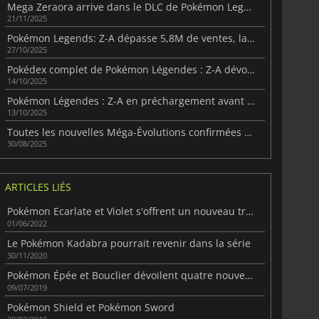
Mega Zeraora arrive dans le DLC de Pokémon Legends: Z-A
21/11/2025
Pokémon Legends: Z-A dépasse 5,8M de ventes, la Switch 2 domine
27/10/2025
Pokédex complet de Pokémon Légendes : Z-A dévoilé avant la sortie
14/10/2025
Pokémon Légendes : Z-A en préchargement avant le lancement
13/10/2025
Toutes les nouvelles Méga-Évolutions confirmées pour Pokémon Légendes : Z-A
30/08/2025
6.75
€
15.48
€
ARTICLES LIÉS
Pokémon Ecarlate et Violet s'offrent un nouveau trailer
01/06/2022
Le Pokémon Kadabra pourrait revenir dans la série
30/11/2020
War WARHAMMER 3
Lies Of P
Pokémon Épée et Bouclier dévoilent quatre nouveaux pokémon
09/07/2019
Pokémon Shield et Pokémon Sword