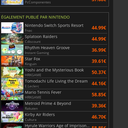
PcComponentes
ÉGALEMENT PUBLIÉ PAR NINTENDO
Nintendo Switch Sports Resort
44.99€
Fnac
Splatoon Raiders
44.99€
Cdiscount
Rhythm Heaven Groove
36.99€
Instant Gaming
Star Fox
39.61€
Kinguin
Yoshi and the Mysterious Book
50.37€
HRKGAME
Tomodachi Life Living the Dream
44.16€
E.Leclerc
Mario Tennis Fever
58.85€
HRKGAME
Metroid Prime 4 Beyond
39.36€
Rakuten
Kirby Air Riders
46.70€
Cultura
Hyrule Warriors Age of Imprisonment