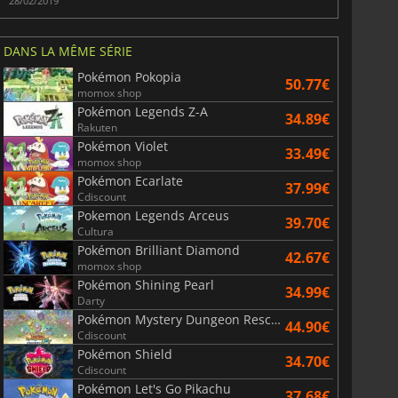
28/02/2019
DANS LA MÊME SÉRIE
Pokémon Pokopia
50.77€
momox shop
Pokémon Legends Z-A
34.89€
Rakuten
Pokémon Violet
33.49€
momox shop
Pokémon Ecarlate
37.99€
Cdiscount
Pokemon Legends Arceus
39.70€
Cultura
Pokémon Brilliant Diamond
42.67€
momox shop
Pokémon Shining Pearl
34.99€
Darty
Pokémon Mystery Dungeon Rescue Team DX
44.90€
Cdiscount
Pokémon Shield
34.70€
Cdiscount
Pokémon Let's Go Pikachu
37.68€