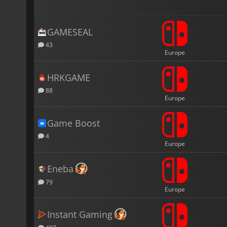
GAMESEAL
43
Europe
HRKGAME
88
Europe
Game Boost
4
Europe
Eneba
79
Europe
Instant Gaming