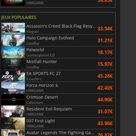
58.85€
HRKGAME
JEUX POPULAIRES
Assassin's Creed Black Flag Resynced
33.54€
Kinguin
Halo Campaign Evolved
31.21€
LootBar
Palworld
18.17€
Gamesplanet US
Mistfall Hunter
15.97€
LootBar
EA SPORTS FC 27
45.28€
E.Leclerc
Forza Horizon 6
42.42€
HRKGAME
Crimson Desert
44.90€
Cdiscount
Resident Evil Requiem
31.07€
HRKGAME
007 First Light
43.96€
HRKGAME
Avatar Legends The Fighting Game
26.82€