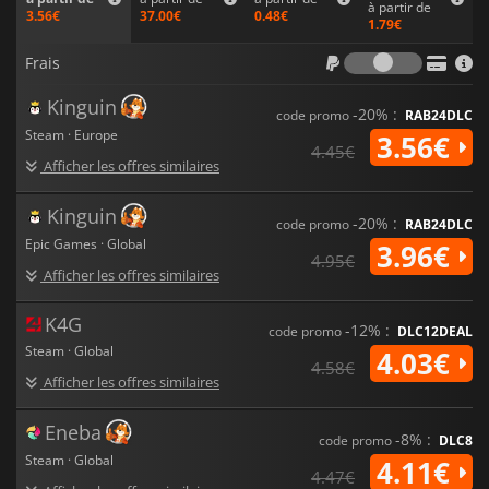
conception sonore et les combats fondés sur la physique du
à partir de
37.00€
0.48€
3.56€
jeu se combinent pour créer une expérience viscérale et
1.79€
cinématographique qui capture le chaos, le frisson et la gloire
Frais
de la guerre médiévale.
Frais
Chivalry II
est un voyage à grande échelle, plein d'adrénaline,
Kinguin
-20% :
code promo
RAB24DLC
dans l'art de la guerre, où le courage, l'habileté et la stratégie
Steam · Europe
3.56€
définissent l'héritage que vous laisserez sur le champ de
4.45€
bataille.
Afficher les offres similaires
Kinguin
-20% :
code promo
RAB24DLC
Epic Games · Global
3.96€
4.95€
Afficher les offres similaires
K4G
-12% :
code promo
DLC12DEAL
Steam · Global
4.03€
4.58€
Afficher les offres similaires
Eneba
-8% :
code promo
DLC8
Steam · Global
4.11€
4.47€