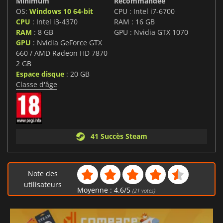
Minimum
Recommandée
OS:
Windows 10 64-bit
CPU : Intel i7-6700
CPU
: Intel i3-4370
RAM : 16 GB
RAM
: 8 GB
GPU : Nvidia GTX 1070
GPU
: Nvidia GeForce GTX
660 / AMD Radeon HD 7870
2 GB
Espace disque
: 20 GB
Classe d'âge
41 Succès Steam
Note des
utilisateurs
Moyenne :
4.6
/
5
(
21
votes)