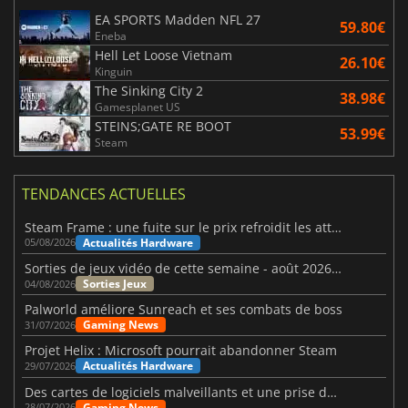
EA SPORTS Madden NFL 27
59.80€
Eneba
Hell Let Loose Vietnam
26.10€
Kinguin
The Sinking City 2
38.98€
Gamesplanet US
STEINS;GATE RE BOOT
53.99€
Steam
TENDANCES ACTUELLES
Steam Frame : une fuite sur le prix refroidit les attentes VR
Actualités Hardware
05/08/2026
Sorties de jeux vidéo de cette semaine - août 2026 (semaine 32)
Sorties Jeux
04/08/2026
Palworld améliore Sunreach et ses combats de boss
Gaming News
31/07/2026
Projet Helix : Microsoft pourrait abandonner Steam
Actualités Hardware
29/07/2026
Des cartes de logiciels malveillants et une prise de contrôle de Discord ont touché Meccha Chameleon
Gaming News
28/07/2026