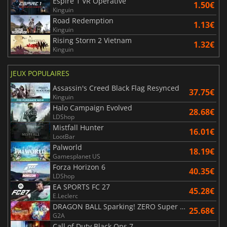
Espire 1 VR Operative
1.50€
Kinguin
Road Redemption
1.13€
Kinguin
Rising Storm 2 Vietnam
1.32€
Kinguin
JEUX POPULAIRES
Assassin's Creed Black Flag Resynced
37.75€
Kinguin
Halo Campaign Evolved
28.68€
LDShop
Mistfall Hunter
16.01€
LootBar
Palworld
18.19€
Gamesplanet US
Forza Horizon 6
40.35€
LDShop
EA SPORTS FC 27
45.28€
E.Leclerc
DRAGON BALL Sparking! ZERO Super Limit Breaking NEO
25.68€
G2A
Call of Duty Black Ops 7