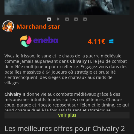
3.56
€
Marchand star
4.11
€
4.12
€
Vivez le frisson, le sang et le chaos de la guerre médiévale
comme jamais auparavant dans
Chivalry II
, le jeu de combat
de mêlée multijoueur par excellence. Engagez-vous dans des
batailles massives à 64 joueurs où stratégie et brutalité
s'entrechoquent, des sièges de châteaux aux raids de
villages.
Chivalry II
donne vie aux combats médiévaux grâce à des
mécanismes intuitifs fondés sur les compétences. Chaque
coup, parade et riposte reposent sur l'élan et le timing, ce qui
rend chaque duel à la fois satisfaisant et stratégique.
Voir plus
Choisissez parmi un vaste arsenal d'armes, chacune dotée de
mouvements distincts offrant une créativité infinie. Le combat
Les meilleures offres pour Chivalry 2
à cheval ajoute une dimension palpitante : montez au
combat, piétinez vos ennemis et affrontez d'autres chevaliers,