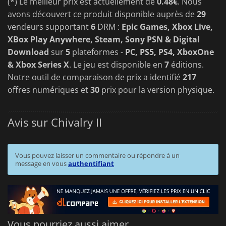
(*) Le meilleur prix est actuellement de
0.48€
. Nous
avons découvert ce produit disponible auprès de
29
vendeurs supportant
6
DRM :
Epic Games, Xbox Live,
XBox Play Anywhere, Steam, Sony PSN & Digital
Download
sur
5
plateformes -
PC, PS5, PS4, XboxOne
& Xbox Series X
. Le jeu est disponible en
7
éditions.
Notre outil de comparaison de prix a identifié
217
offres numériques et
30
prix pour la version physique.
Avis sur Chivalry II
Vous pouvez laisser un commentaire ou répondre à un
message en vous
authentifiant
Vous pourriez aussi aimer