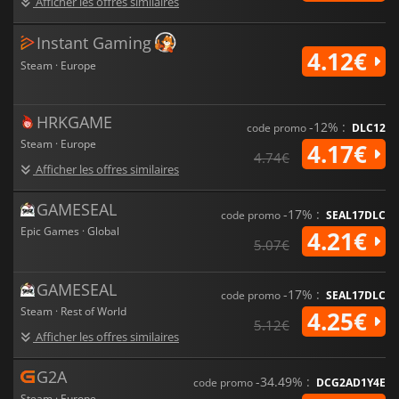
Afficher les offres similaires
Instant Gaming
4.12€
Steam · Europe
HRKGAME
-12% :
code promo
DLC12
Steam · Europe
4.17€
4.74€
Afficher les offres similaires
GAMESEAL
-17% :
code promo
SEAL17DLC
Epic Games · Global
4.21€
5.07€
GAMESEAL
-17% :
code promo
SEAL17DLC
Steam · Rest of World
4.25€
5.12€
Afficher les offres similaires
G2A
-34.49% :
code promo
DCG2AD1Y4E
Steam · Europe