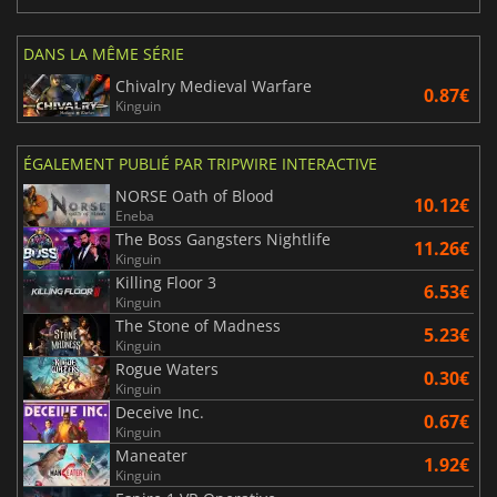
DANS LA MÊME SÉRIE
Chivalry Medieval Warfare
0.87€
Kinguin
ÉGALEMENT PUBLIÉ PAR TRIPWIRE INTERACTIVE
NORSE Oath of Blood
10.12€
Eneba
The Boss Gangsters Nightlife
11.26€
Kinguin
Killing Floor 3
6.53€
Kinguin
The Stone of Madness
5.23€
Kinguin
Rogue Waters
0.30€
Kinguin
Deceive Inc.
0.67€
Kinguin
Maneater
1.92€
Kinguin