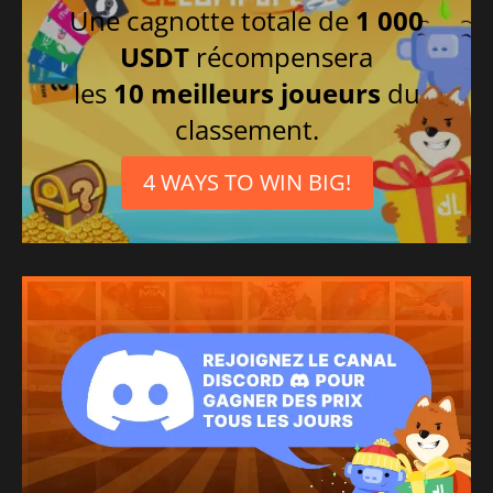
Une cagnotte totale de
1 000
USDT
récompensera
les
10 meilleurs joueurs
du
classement.
4 WAYS TO WIN BIG!