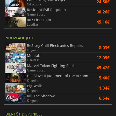
24.50€
Cdiscount
Resident Evil Requiem
30.26€
Game Boost
007 First Light
45.16€
LootBar
NOUVEAUX JEUX
ReStory Chill Electronics Repairs
8.03€
Kinguin
Montabi
12.09€
LOADED
Marvel Tokon Fighting Souls
45.42€
Game Boost
HellSlave II Judgment of the Archon
5.40€
Kinguin
Big Walk
11.34€
Kinguin
Kill The Shadow
6.54€
Kinguin
BIENTÔT DISPONIBLE