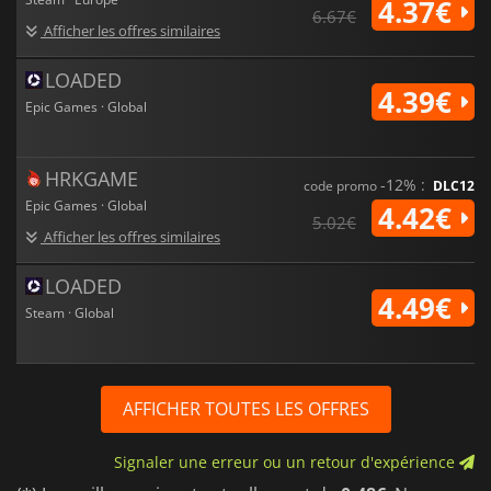
4.37€
6.67€
Afficher les offres similaires
LOADED
4.39€
Epic Games · Global
HRKGAME
-12% :
code promo
DLC12
Epic Games · Global
4.42€
5.02€
Afficher les offres similaires
LOADED
4.49€
Steam · Global
AFFICHER TOUTES LES OFFRES
Signaler une erreur ou un retour d'expérience