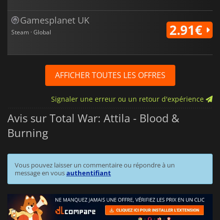
Gamesplanet UK
2.91€
Steam · Global
AFFICHER TOUTES LES OFFRES
Signaler une erreur ou un retour d'expérience
Avis sur Total War: Attila - Blood &
Burning
Vous pouvez laisser un commentaire ou répondre à un
message en vous
authentifiant