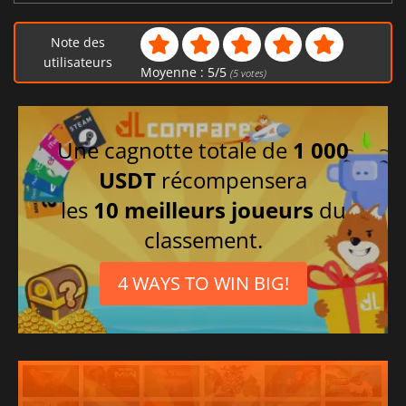
Allemand
Espagnol
Note des
Tchèque
utilisateurs
Moyenne :
5
/
5
(
5
votes)
Polonais
Russe
Turc
Une cagnotte totale de
1 000
USDT
récompensera
les
10 meilleurs joueurs
du
classement.
4 WAYS TO WIN BIG!