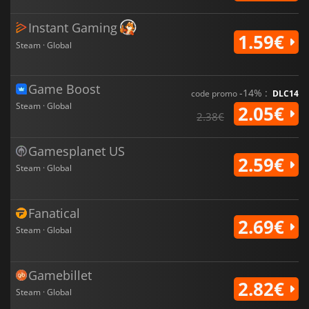
Instant Gaming
1.59€
Steam · Global
Game Boost
-14% :
code promo
DLC14
Steam · Global
2.05€
2.38€
Gamesplanet US
2.59€
Steam · Global
Fanatical
2.69€
Steam · Global
Gamebillet
2.82€
Steam · Global