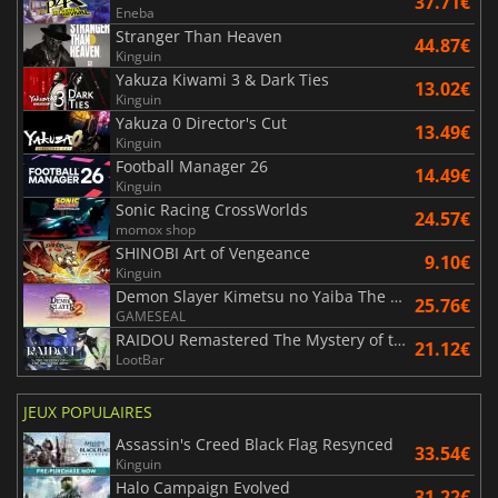
37.71€
Eneba
Stranger Than Heaven
44.87€
Kinguin
Yakuza Kiwami 3 & Dark Ties
13.02€
Kinguin
Yakuza 0 Director's Cut
13.49€
Kinguin
Football Manager 26
14.49€
Kinguin
Sonic Racing CrossWorlds
24.57€
momox shop
SHINOBI Art of Vengeance
9.10€
Kinguin
Demon Slayer Kimetsu no Yaiba The Hinokami Chronicles 2
25.76€
GAMESEAL
RAIDOU Remastered The Mystery of the Soulless Army
21.12€
LootBar
JEUX POPULAIRES
Assassin's Creed Black Flag Resynced
33.54€
Kinguin
Halo Campaign Evolved
31.22€