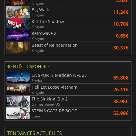
5.62€
Kinguin
Big Walk
11.34€
Kinguin
Kill The Shadow
10.70€
Kinguin
Retrowave 2
0.65€
Kinguin
Beast of Reincarnation
30.37€
Kinguin
BIENTÔT DISPONIBLE
EA SPORTS Madden NFL 27
59.80€
Eneba
Hell Let Loose Vietnam
26.11€
Kinguin
The Sinking City 2
38.98€
Gamesplanet US
STEINS;GATE RE BOOT
53.99€
Steam
TENDANCES ACTUELLES