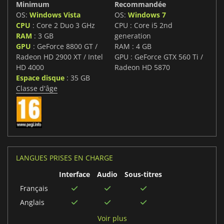
Minimum
Recommandée
OS:
Windows Vista
OS:
Windows 7
CPU
: Core 2 Duo 3 GHz
CPU : Core i5 2nd
RAM
: 3 GB
generation
GPU
: GeForce 8800 GT /
RAM : 4 GB
Radeon HD 2900 XT / Intel
GPU : GeForce GTX 560 Ti /
HD 4000
Radeon HD 5870
Espace disque
: 35 GB
Classe d'âge
LANGUES PRISES EN CHARGE
Interface
Audio
Sous-titres
Français
Anglais
Italien
Voir plus