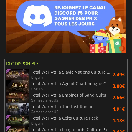
DLC DISPONIBLE
Total War Attila Slavic Nations Culture Pack
2.49€
Kinguin
Total War Attila Age of Charlemagne Campaign
3.00€
Kinguin
Total War Attila Empires of Sand Culture Pack
2.66€
Gamesplanet US
Total War Attila The Last Roman
4.91€
Gamesplanet US
Total War Attila Celts Culture Pack
1.18€
Kinguin
Total War Attila Longbeards Culture Pack