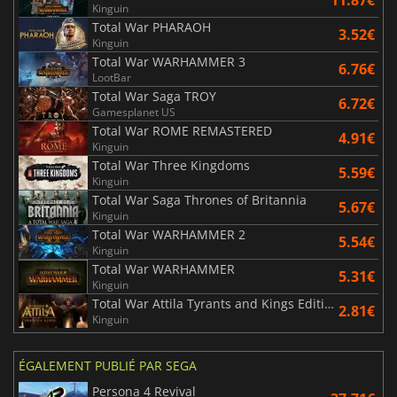
Kinguin
Total War PHARAOH
3.52€
Kinguin
Total War WARHAMMER 3
6.76€
LootBar
Total War Saga TROY
6.72€
Gamesplanet US
Total War ROME REMASTERED
4.91€
Kinguin
Total War Three Kingdoms
5.59€
Kinguin
Total War Saga Thrones of Britannia
5.67€
Kinguin
Total War WARHAMMER 2
5.54€
Kinguin
Total War WARHAMMER
5.31€
Kinguin
Total War Attila Tyrants and Kings Edition
2.81€
Kinguin
ÉGALEMENT PUBLIÉ PAR SEGA
Persona 4 Revival