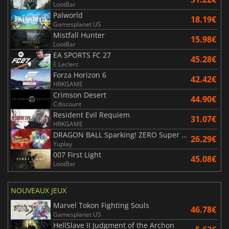
LootBar
Palworld
18.19€
Gamesplanet US
Mistfall Hunter
15.98€
LootBar
EA SPORTS FC 27
45.28€
E.Leclerc
Forza Horizon 6
42.42€
HRKGAME
Crimson Desert
44.90€
Cdiscount
Resident Evil Requiem
31.07€
HRKGAME
DRAGON BALL Sparking! ZERO Super Limit Breaking NEO
26.29€
Yuplay
007 First Light
45.08€
LootBar
NOUVEAUX JEUX
Marvel Tokon Fighting Souls
46.78€
Gamesplanet US
HellSlave II Judgment of the Archon