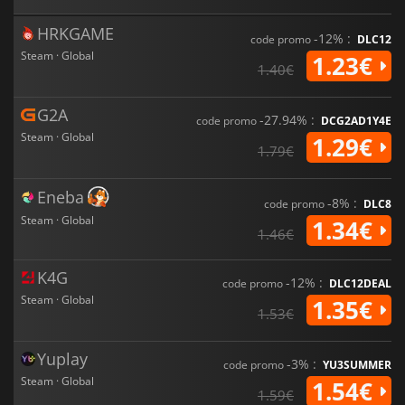
HRKGAME
-12% :
code promo
DLC12
Steam · Global
1.23€
1.40€
G2A
-27.94% :
code promo
DCG2AD1Y4E
Steam · Global
1.29€
1.79€
Eneba
-8% :
code promo
DLC8
Steam · Global
1.34€
1.46€
K4G
-12% :
code promo
DLC12DEAL
Steam · Global
1.35€
1.53€
Yuplay
-3% :
code promo
YU3SUMMER
Steam · Global
1.54€
1.59€