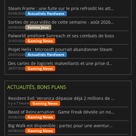
Steam Frame : une fuite sur le prix refroidit les attentes VR
Actualités Hardware
05/08/2026
Sorties de jeux vidéo de cette semaine - août 2026 (semaine 32)
Sorties Jeux
04/08/2026
Palworld améliore Sunreach et ses combats de boss
Gaming News
31/07/2026
Projet Helix : Microsoft pourrait abandonner Steam
Actualités Hardware
29/07/2026
Des cartes de logiciels malveillants et une prise de contrôle de Discord ont touché Meccha Chameleon
Gaming News
28/07/2026
ACTUALITÉS, BONS PLANS
Resident Evil: Veronica dépasse déjà 2 millions de wishlists
Gaming News
il y a 7 heures
Beast of Reincarnation : Game Freak dévoile un nouveau pari
Gaming News
05/08/2026
Big Walk est disponible : partez pour une aventure entre amis
Gaming News
05/08/2026