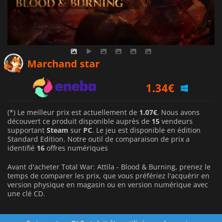
1.07
€
Marchand star
1.34
€
1.59
€
(*) Le meilleur prix est actuellement de
1.07€
. Nous avons
découvert ce produit disponible auprès de
15
vendeurs
supportant
Steam
sur
PC
. Le jeu est disponible en édition
Standard Edition. Notre outil de comparaison de prix a
identifié
16
offres numériques
Avant d'acheter Total War: Attila - Blood & Burning, prenez le
temps de comparer les prix, que vous préfériez l'acquérir en
version physique en magasin ou en version numérique avec
une clé CD.