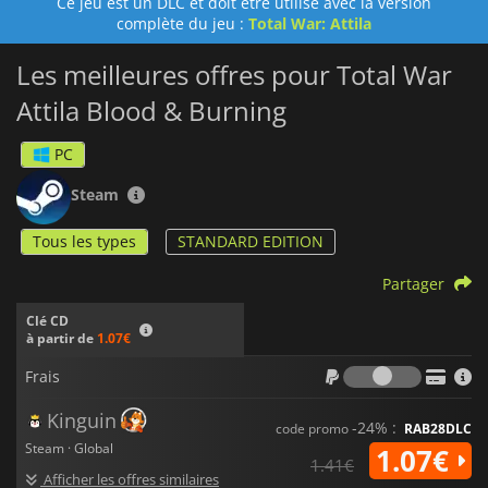
Ce jeu est un DLC et doit être utilisé avec la version
complète du jeu :
Total War: Attila
Les meilleures offres pour Total War
Attila Blood & Burning
PC
Steam
Tous les types
STANDARD EDITION
Partager
Clé CD
à partir de
1.07€
Frais
Frais
Kinguin
-24% :
code promo
RAB28DLC
Steam · Global
1.07€
1.41€
Afficher les offres similaires