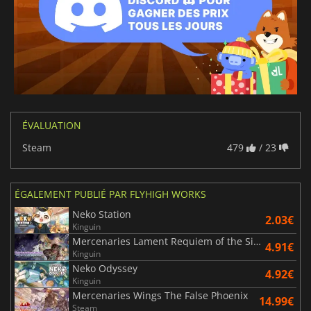
ÉVALUATION
Steam
479
/ 23
ÉGALEMENT PUBLIÉ PAR FLYHIGH WORKS
Neko Station
2.03€
Kinguin
Mercenaries Lament Requiem of the Silver Wolf
4.91€
Kinguin
Neko Odyssey
4.92€
Kinguin
Mercenaries Wings The False Phoenix
14.99€
Steam