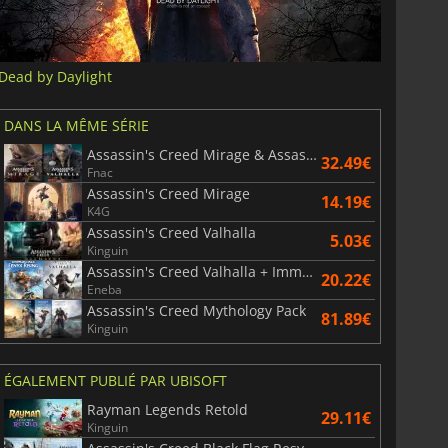
Dead by Daylight
DANS LA MÊME SÉRIE
Assassin's Creed Mirage & Assassin's Creed Valhalla Bundle
32.49€
Fnac
Assassin's Creed Mirage
14.19€
K4G
Assassin's Creed Valhalla
5.03€
Kinguin
Assassin's Creed Valhalla + Immortals Fenyx Rising Bundle
20.22€
Eneba
Assassin's Creed Mythology Pack
81.89€
Kinguin
ÉGALEMENT PUBLIÉ PAR UBISOFT
6.75
€
15.48
€
Rayman Legends Retold
29.11€
Kinguin