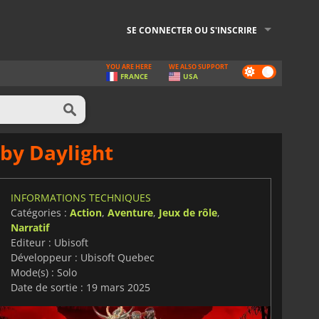
SE CONNECTER OU S'INSCRIRE
YOU ARE HERE
WE ALSO SUPPORT
Dark
FRANCE
USA
mode
by Daylight
INFORMATIONS TECHNIQUES
Catégories :
Action
,
Aventure
,
Jeux de rôle
,
Narratif
Editeur : Ubisoft
Développeur : Ubisoft Quebec
Mode(s) : Solo
Date de sortie : 19 mars 2025