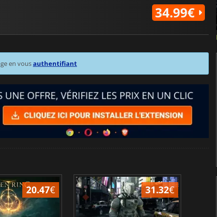
34.99€
age en vous
authentifiant
20.47
€
31.32
€