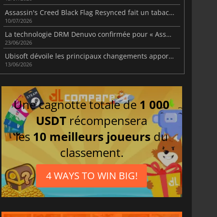
Assassin's Creed Black Flag Resynced fait un tabac sur Steam
10/07/2026
La technologie DRM Denuvo confirmée pour « Assassin's Creed Black Flag Resynced »
23/06/2026
Ubisoft dévoile les principaux changements apportés à la version « Resynced » d'Assassin's Creed Black Flag
13/06/2026
Une cagnotte totale de
1 000
USDT
récompensera
les
10 meilleurs joueurs
du
classement.
4 WAYS TO WIN BIG!