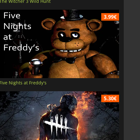
The Witcher 3 Wild Hunt
3.99€
Five Nights at Freddy's
5.30€