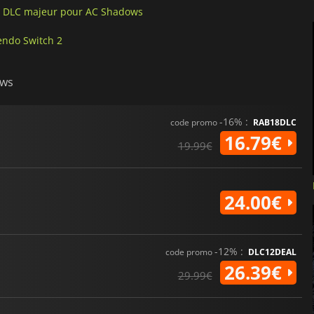
nd DLC majeur pour AC Shadows
endo Switch 2
ows
-16% :
code promo
RAB18DLC
16.79€
19.99€
24.00€
-12% :
code promo
DLC12DEAL
26.39€
29.99€