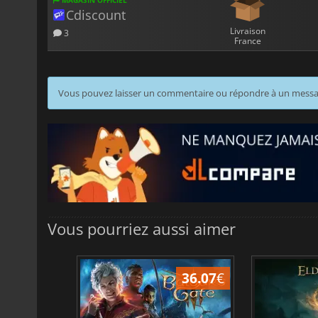
MAGASIN OFFICIEL
Cdiscount
Livraison
3
France
Vous pouvez laisser un commentaire ou répondre à un mess
Vous pourriez aussi aimer
45.02
€
36.07
€