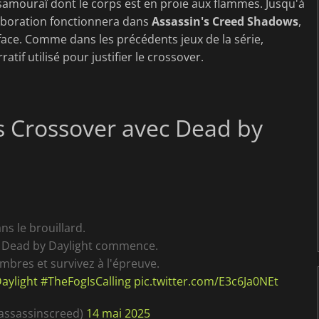
amouraï dont le corps est en proie aux flammes. Jusqu'à
laboration fonctionnera dans
Assassin's Creed Shadows
,
rface. Comme dans les précédents jeux de la série,
tif utilisé pour justifier le crossover.
s Crossover avec Dead by
ns le brouillard.
e Dead by Daylight commence.
mbres et survivez à l'épreuve.
aylight
#TheFogIsCalling
pic.twitter.com/E3c6Ja0NEt
@assassinscreed)
14 mai 2025