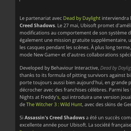
Le partenariat avec
Dead by Daylight
interviendra 
Creed Shadows
. Le 27 mai, Ubisoft promet d'amél
modifications au comportement de son système de 
également une mission gratuite supplémentaire, un
les casques pendant les scènes. À plus long terme
mode New Game+ et d'autres collaborations spéci
Developed by Behaviour Interactive,
Dead by Daylig
thanks to its formula of pitting survivors against b
porte toujours aussi bien aujourd'hui, en grande p
décrocher avec des franchises célèbres. Parmi les
Nights at Freddy'
s
, qui introduira une version jou
de
The Witcher 3 : Wild Hunt
, avec des skins de Gera
Si
Assassin's Creed Shadows
a été un succès comm
excellente année pour Ubisoft. La société français