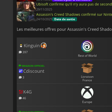
Ubisoft confirme qu'il n'y aura pas de seco
29/11/2025
Assassin's Creed Shadows confirmé sur Nint
24/10/2025
Date de sortie
Les meilleures offres pour Assassin's Creed Shad
Kinguin
397
Rest of World
MAGASIN OFFICIEL
Cdiscount
Livraison
3
France
K4G
46
Europe