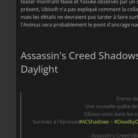
teaser montrant Naoe et Yasuke observés par un s
présent, Ubisoft n'a pas expliqué comment la col
mais les détails ne devraient pas tarder à faire su
l'Animus sera probablement le point d'ancrage narra
Assassin's Creed Shadow
Daylight
Entrez da
Une nouvelle quête d
Glissez-vous dans les o
Survivez à l'épreuve
#ACShadows
×
#DeadbyD
- Assassin's Creed (