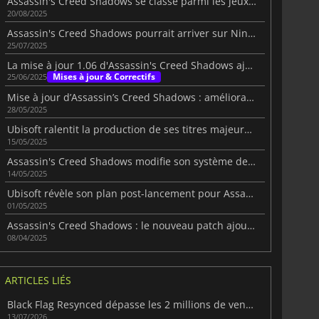
Assassin's Creed Shadows se classe parmi les jeux les plus vendus en Europe en 2025
20/08/2025
Assassin's Creed Shadows pourrait arriver sur Nintendo Switch 2
25/07/2025
La mise à jour 1.06 d'Assassin's Creed Shadows ajoute le mode Cauchemar
Mises à jour & Correctifs
25/06/2025
Mise à jour d’Assassin’s Creed Shadows : améliorations majeures
28/05/2025
Ubisoft ralentit la production de ses titres majeurs pour les années à venir
15/05/2025
Assassin's Creed Shadows modifie son système de parkour pour innover
14/05/2025
Ubisoft révèle son plan post-lancement pour Assassin's Creed Shadows
01/05/2025
Assassin's Creed Shadows : le nouveau patch ajoute des fonctions très attendues
08/04/2025
ARTICLES LIÉS
Black Flag Resynced dépasse les 2 millions de ventes
13/07/2026