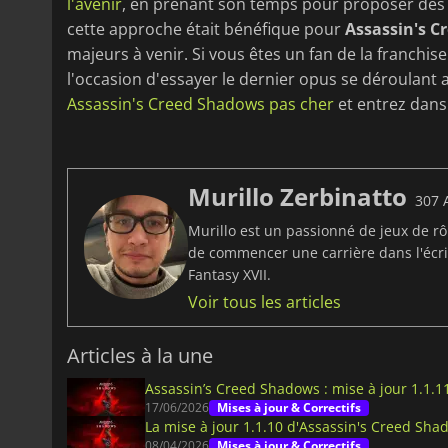
l'avenir
, en prenant son temps pour proposer des je
cette approche était bénéfique pour
Assassin's C
majeurs à venir. Si vous êtes un fan de la franchis
l'occasion d'essayer le dernier opus se déroulant
Assassin's Creed Shadows pas cher
et entrez dans
Murillo Zerbinatto
307 A
Murillo est un passionné de jeux de rôl
de commencer une carrière dans l'écrit
Fantasy XVII.
Voir tous les articles
Articles à la une
Assassin’s Creed Shadows : mise à jour 1.1.1
17/06/2026
Mises à jour & Correctifs
La mise à jour 1.1.10 d'Assassin's Creed Sh
08/04/2026
Mises à jour & Correctifs