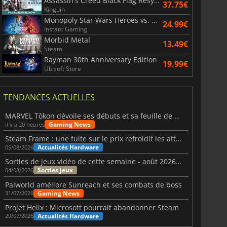
Assassin's Creed Black Flag Resynced
37.75€
Kinguin
Monopoly Star Wars Heroes vs. Villains
24.99€
War WARHAMMER 3
Lies Of P
Instant Gaming
Morbid Metal
13.49€
Steam
Rayman 30th Anniversary Edition
19.99€
Ubisoft Store
TENDANCES ACTUELLES
MARVEL Tōkon dévoile ses débuts et sa feuille de route
Gaming News
il y a 20 heures
Steam Frame : une fuite sur le prix refroidit les attentes VR
Actualités Hardware
05/08/2026
Sorties de jeux vidéo de cette semaine - août 2026 (semaine 32)
Sorties Jeux
04/08/2026
Palworld améliore Sunreach et ses combats de boss
Gaming News
31/07/2026
Projet Helix : Microsoft pourrait abandonner Steam
Actualités Hardware
29/07/2026