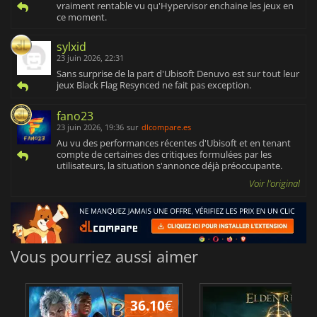
vraiment rentable vu qu'Hypervisor enchaine les jeux en
ce moment.
sylxid
23 juin 2026, 22:31
Sans surprise de la part d'Ubisoft Denuvo est sur tout leur
jeux Black Flag Resynced ne fait pas exception.
fano23
23 juin 2026, 19:36
sur
dlcompare.es
Au vu des performances récentes d'Ubisoft et en tenant
compte de certaines des critiques formulées par les
utilisateurs, la situation s'annonce déjà préoccupante.
Voir l'original
Vous pourriez aussi aimer
36.10
€
2