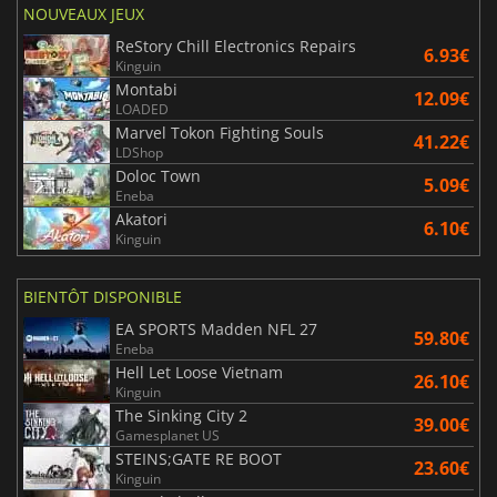
NOUVEAUX JEUX
ReStory Chill Electronics Repairs
6.93€
Kinguin
Montabi
12.09€
LOADED
Marvel Tokon Fighting Souls
41.22€
LDShop
Doloc Town
5.09€
Eneba
Akatori
6.10€
Kinguin
BIENTÔT DISPONIBLE
EA SPORTS Madden NFL 27
59.80€
Eneba
Hell Let Loose Vietnam
26.10€
Kinguin
The Sinking City 2
39.00€
Gamesplanet US
STEINS;GATE RE BOOT
23.60€
Kinguin