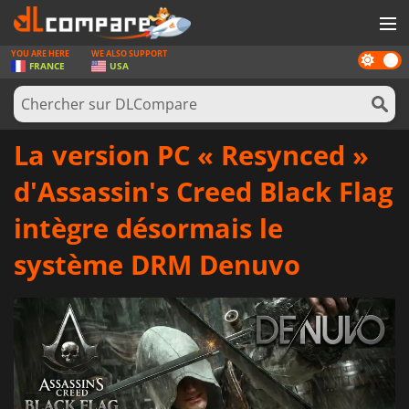
YOU ARE HERE
WE ALSO SUPPORT
Dark
JEUX
FRANCE
USA
mode
CARTES PRÉPAYÉES
LOGICIELS
La version PC « Resynced »
CONCOURS
d'Assassin's Creed Black Flag
MATÉRIEL
intègre désormais le
NEWS
système DRM Denuvo
SE CONNECTER OU S'INSCRIRE