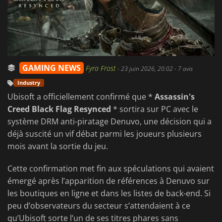
GAMING NEWS
Fyra Frost
-
23 juin 2026, 20:02
- 7 avis
Industry
Ubisoft a officiellement confirmé que *
Assassin's
Creed Black Flag Resynced
* sortira sur PC avec le
système DRM anti-piratage Denuvo, une décision qui a
déjà suscité un vif débat parmi les joueurs plusieurs
mois avant la sortie du jeu.
Cette confirmation met fin aux spéculations qui avaient
émergé après l’apparition de références à Denuvo sur
les boutiques en ligne et dans les listes de back-end. Si
peu d’observateurs du secteur s’attendaient à ce
qu’Ubisoft sorte l’un de ses titres phares sans