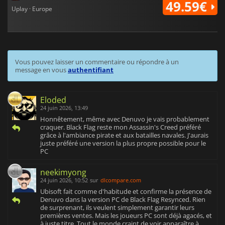
49.59€
Uplay · Europe
Vous pouvez laisser un commentaire ou répondre à un
message en vous
authentifiant
Eloded
24 juin 2026, 13:49
Honnêtement, même avec Denuvo je vais probablement
craquer. Black Flag reste mon Assassin's Creed préféré
grâce à l'ambiance pirate et aux batailles navales. J'aurais
juste préféré une version la plus propre possible pour le
PC
neekimyong
24 juin 2026, 10:52
sur
dlcompare.com
Ubisoft fait comme d'habitude et confirme la présence de
Denuvo dans la version PC de Black Flag Resynced. Rien
de surprenant, ils veulent simplement garantir leurs
premières ventes. Mais les joueurs PC sont déjà agacés, et
à juste titre. Tout le monde craint de voir apparaître à