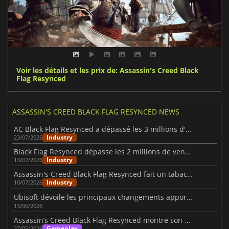
Voir les détails et les prix de: Assassin's Creed Black
Flag Resynced
ASSASSIN'S CREED BLACK FLAG RESYNCED NEWS
AC Black Flag Resynced a dépassé les 3 millions d'exemplaires vendus en une semaine
Industry
23/07/2026
Black Flag Resynced dépasse les 2 millions de ventes
Industry
13/07/2026
Assassin's Creed Black Flag Resynced fait un tabac sur Steam
Industry
10/07/2026
Ubisoft dévoile les principaux changements apportés à la version « Resynced » d'Assassin's Creed Black Flag
13/06/2026
Assassin’s Creed Black Flag Resynced montre son gameplay naval
Gameplay
27/05/2026