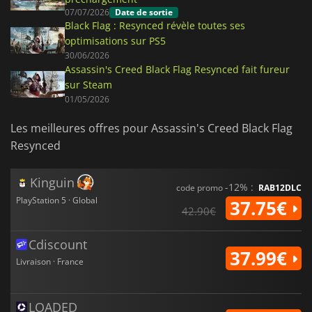
07/07/2026
Date de sortie
Black Flag : Resynced révèle toutes ses
optimisations sur PS5
30/06/2026
Assassin's Creed Black Flag Resynced fait fureur
sur Steam
01/05/2026
Les meilleures offres pour Assassin's Creed Black Flag
Resynced
Kinguin
-12% :
code promo
RAB12DLC
PlayStation 5 · Global
37.75€
42.90€
Cdiscount
37.99€
Livraison · France
LOADED