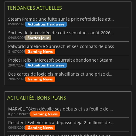
TENDANCES ACTUELLES
Steam Frame : une fuite sur le prix refroidit les attentes VR
Actualités Hardware
05/08/2026
Sorties de jeux vidéo de cette semaine - août 2026 (semaine 32)
Sorties Jeux
04/08/2026
Palworld améliore Sunreach et ses combats de boss
Gaming News
31/07/2026
Projet Helix : Microsoft pourrait abandonner Steam
Actualités Hardware
29/07/2026
Des cartes de logiciels malveillants et une prise de contrôle de Discord ont touché Meccha Chameleon
Gaming News
28/07/2026
ACTUALITÉS, BONS PLANS
MARVEL Tōkon dévoile ses débuts et sa feuille de route
Gaming News
il y a 5 heures
Resident Evil: Veronica dépasse déjà 2 millions de wishlists
Gaming News
06/08/2026