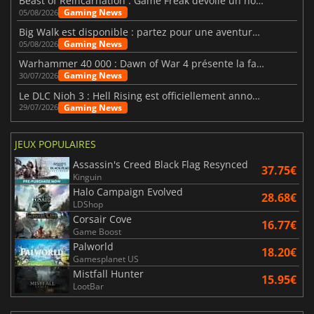
Beast of Reincarnation : Game Freak dévoile un nouveau pari
Gaming News
05/08/2026
Big Walk est disponible : partez pour une aventure entre amis
Gaming News
05/08/2026
Warhammer 40 000 : Dawn of War 4 présente la faction des Nécrons
Gaming News
30/07/2026
Le DLC Nioh 3 : Hell Rising est officiellement annoncé
Gaming News
29/07/2026
JEUX POPULAIRES
Assassin's Creed Black Flag Resynced
37.75€
Kinguin
Halo Campaign Evolved
28.68€
LDShop
Corsair Cove
16.77€
Game Boost
Palworld
18.20€
Gamesplanet US
Mistfall Hunter
15.95€
LootBar