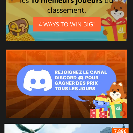
les
10 meilleurs joueurs
du
classement.
4 WAYS TO WIN BIG!
7.89€