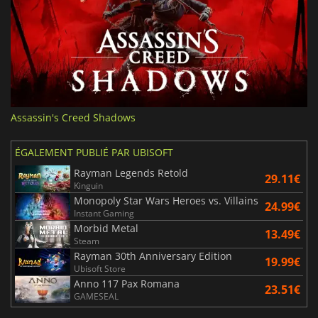
Assassin's Creed Shadows
ÉGALEMENT PUBLIÉ PAR UBISOFT
Rayman Legends Retold
29.11€
Kinguin
Monopoly Star Wars Heroes vs. Villains
24.99€
Instant Gaming
Morbid Metal
13.49€
Steam
Rayman 30th Anniversary Edition
19.99€
Ubisoft Store
Anno 117 Pax Romana
23.51€
GAMESEAL