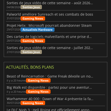
Sorties de jeux vidéo de cette semaine - août 2026 (semaine 32)
Sorties Jeux
04/08/2026
Palworld améliore Sunreach et ses combats de boss
Gaming News
31/07/2026
Projet Helix : Microsoft pourrait abandonner Steam
Actualités Hardware
29/07/2026
Des cartes de logiciels malveillants et une prise de contrôle de Discord ont touché Meccha Chameleon
Gaming News
28/07/2026
Sorties de jeux vidéo de cette semaine - juillet 2026 (semaine 31)
Sorties Jeux
27/07/2026
ACTUALITÉS, BONS PLANS
Beast of Reincarnation : Game Freak dévoile un nouveau pari
Gaming News
il y a 20 heures
Big Walk est disponible : partez pour une aventure entre amis
Gaming News
il y a 20 heures
Warhammer 40 000 : Dawn of War 4 présente la faction des Nécrons
Gaming News
30/07/2026
Le DLC Nioh 3 : Hell Rising est officiellement annoncé