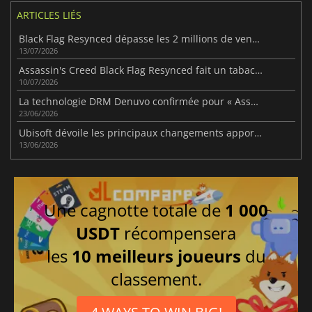
ARTICLES LIÉS
Black Flag Resynced dépasse les 2 millions de ventes
13/07/2026
Assassin's Creed Black Flag Resynced fait un tabac sur Steam
10/07/2026
La technologie DRM Denuvo confirmée pour « Assassin's Creed Black Flag Resynced »
23/06/2026
Ubisoft dévoile les principaux changements apportés à la version « Resynced » d'Assassin's Creed Black Flag
13/06/2026
Une cagnotte totale de
1 000
USDT
récompensera
les
10 meilleurs joueurs
du
classement.