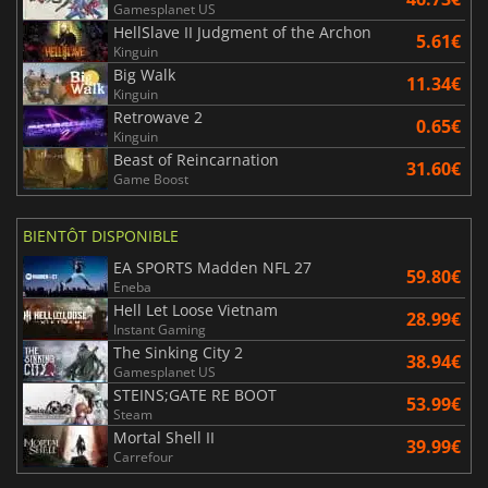
Gamesplanet US
HellSlave II Judgment of the Archon
5.61€
Kinguin
Big Walk
11.34€
Kinguin
Retrowave 2
0.65€
Kinguin
Beast of Reincarnation
31.60€
Game Boost
BIENTÔT DISPONIBLE
EA SPORTS Madden NFL 27
59.80€
Eneba
Hell Let Loose Vietnam
28.99€
Instant Gaming
The Sinking City 2
38.94€
Gamesplanet US
STEINS;GATE RE BOOT
53.99€
Steam
Mortal Shell II
39.99€
Carrefour