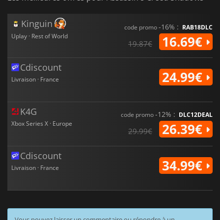
Kinguin
-16% :
code promo
RAB18DLC
Uplay · Rest of World
16.69€
19.87€
Cdiscount
24.99€
Livraison · France
K4G
-12% :
code promo
DLC12DEAL
Xbox Series X · Europe
26.39€
29.99€
Cdiscount
34.99€
Livraison · France
Vous pouvez laisser un commentaire ou répondre à un