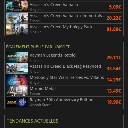
Assassin's Creed Valhalla
5.09€
Kinguin
Assassin's Creed Valhalla + Immortals Fenyx Rising Bundle
20.22€
Eneba
Assassin's Creed Mythology Pack
81.89€
Kinguin
ÉGALEMENT PUBLIÉ PAR UBISOFT
Rayman Legends Retold
29.11€
Kinguin
Assassin's Creed Black Flag Resynced
33.54€
Kinguin
Monopoly Star Wars Heroes vs. Villains
14.29€
Kinguin
Morbid Metal
13.49€
Steam
Rayman 30th Anniversary Edition
19.99€
Ubisoft Store
TENDANCES ACTUELLES