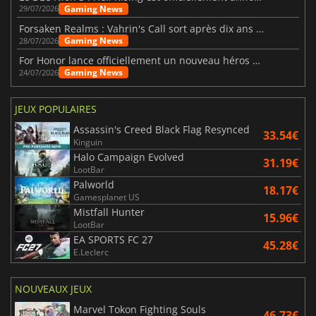
Gaming News
29/07/2026
Forsaken Realms : Vahrin's Call sort après dix ans de développement
Gaming News
28/07/2026
For Honor lance officiellement un nouveau héros nommé Arakure
Gaming News
24/07/2026
JEUX POPULAIRES
Assassin's Creed Black Flag Resynced
33.54€
Kinguin
Halo Campaign Evolved
31.19€
LootBar
Palworld
18.17€
Gamesplanet US
Mistfall Hunter
15.96€
LootBar
EA SPORTS FC 27
45.28€
E.Leclerc
NOUVEAUX JEUX
Marvel Tokon Fighting Souls
46.73€