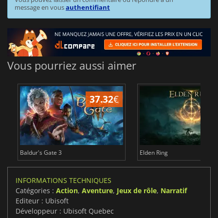
message en vous
authentifiant
Vous pourriez aussi aimer
37.32
€
1
Baldur's Gate 3
Elden Ring
INFORMATIONS TECHNIQUES
Catégories :
Action
,
Aventure
,
Jeux de rôle
,
Narratif
Editeur : Ubisoft
Développeur : Ubisoft Quebec