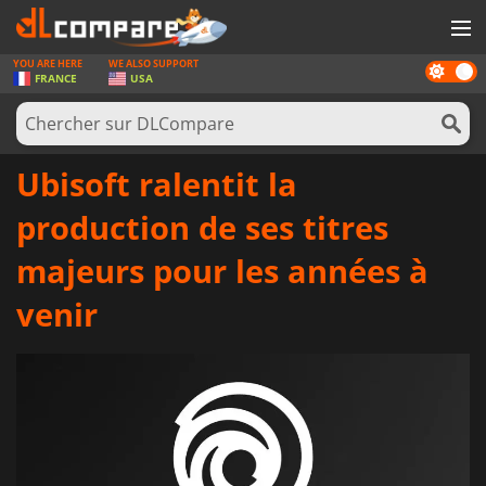
YOU ARE HERE
WE ALSO SUPPORT
Dark
JEUX
FRANCE
USA
mode
CARTES PRÉPAYÉES
LOGICIELS
Ubisoft ralentit la
CONCOURS
production de ses titres
MATÉRIEL
majeurs pour les années à
NEWS
venir
SE CONNECTER OU S'INSCRIRE